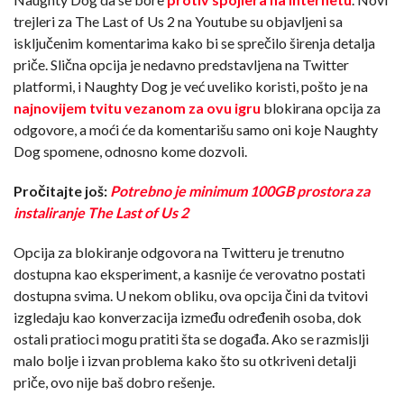
trejleri za The Last of Us 2 na Youtube su objavljeni sa
isključenim komentarima kako bi se sprečilo širenja detalja
priče. Slična opcija je nedavno predstavljena na Twitter
platformi, i Naughty Dog je već uveliko koristi, pošto je na
najnovijem tvitu vezanom za ovu igru
blokirana opcija za
odgovore, a moći će da komentarišu samo oni koje Naughty
Dog spomene, odnosno kome dozvoli.
Pročitajte još:
Potrebno je minimum 100GB prostora za
instaliranje The Last of Us 2
Opcija za blokiranje odgovora na Twitteru je trenutno
dostupna kao eksperiment, a kasnije će verovatno postati
dostupna svima. U nekom obliku, ova opcija čini da tvitovi
izgledaju kao konverzacija između određenih osoba, dok
ostali pratioci mogu pratiti šta se događa. Ako se razmislji
malo bolje i izvan problema kako što su otkriveni detalji
priče, ovo nije baš dobro rešenje.