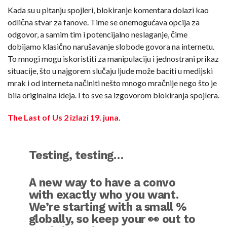
Kada su u pitanju spojleri, blokiranje komentara dolazi kao
odlična stvar za fanove. Time se onemogućava opcija za
odgovor, a samim tim i potencijalno neslaganje, čime
dobijamo klasično narušavanje slobode govora na internetu.
To mnogi mogu iskoristiti za manipulaciju i jednostrani prikaz
situacije, što u najgorem slučaju ljude može baciti u medijski
mrak i od interneta načiniti nešto mnogo mračnije nego što je
bila originalna ideja. I to sve sa izgovorom blokiranja spojlera.
The Last of Us 2 izlazi 19. juna
.
Testing, testing…
A new way to have a convo
with exactly who you want.
We’re starting with a small %
globally, so keep your 👀 out to