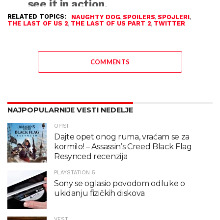
see it in action.
pic.twitter.com/pV53mvjAVT
RELATED TOPICS:
,
,
,
NAUGHTY DOG
SPOILERS
SPOJLERI
,
,
THE LAST OF US 2
THE LAST OF US PART 2
TWITTER
— Twitter (@Twitter)
May 20,
2020
COMMENTS
NAJPOPULARNIJE VESTI NEDELJE
OPISI
Dajte opet onog ruma, vraćam se za
kormilo! – Assassin’s Creed Black Flag
Resynced recenzija
PLAYSTATION 5
Sony se oglasio povodom odluke o
ukidanju fizičkih diskova
VESTI