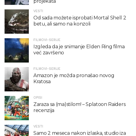
projekata“
VESTI
Od sada možete isprobati Mortal Shell 2
betu, ali samo na konzoli
FILMOVI-SERIJE
Izgleda da je snimanje Elden Ring filma
već završeno
FILMOVI-SERIJE
Amazon je možda pronašao novog
Kratosa
OPISI
Zaraza sa (ma)stilom! – Splatoon Raiders
recenzija
VESTI
Samo 2 meseca nakon izlaska, studio iza