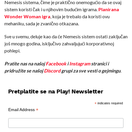
Nemesis sistema, čime je praktično onemogućio da se ovaj
sistem koristi čak i u njihovim budućim igrama.
Planirana
Wonder Woman igra
, koja je trebalo da koristi ovu
mehaniku, sada je zvanično otkazana.
Sve u svemu, deluje kao da će Nemesis sistem ostati zaključan
još mnogo godina, isključivo zahvaljujući korporativnoj
pohlepi.
Pratite nas na našoj
Facebook
i
Instagram
stranici i
pridružite se našoj
Discord
grupi za sve vesti o gejmingu
.
Pretplatite se na Play! Newsletter
*
indicates required
*
Email Address