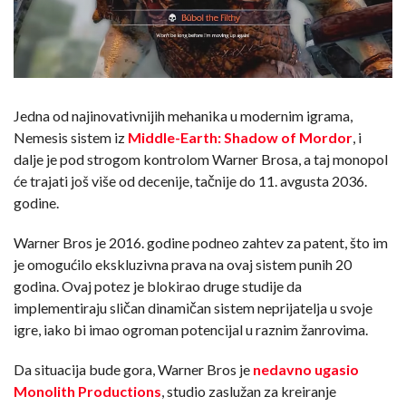
Jedna od najinovativnijih mehanika u modernim igrama,
Nemesis sistem iz
Middle-Earth: Shadow of Mordor
, i
dalje je pod strogom kontrolom Warner Brosa, a taj monopol
će trajati još više od decenije, tačnije do 11. avgusta 2036.
godine.
Warner Bros je 2016. godine podneo zahtev za patent, što im
je omogućilo ekskluzivna prava na ovaj sistem punih 20
godina. Ovaj potez je blokirao druge studije da
implementiraju sličan dinamičan sistem neprijatelja u svoje
igre, iako bi imao ogroman potencijal u raznim žanrovima.
Da situacija bude gora, Warner Bros je
nedavno ugasio
Monolith Productions
, studio zaslužan za kreiranje