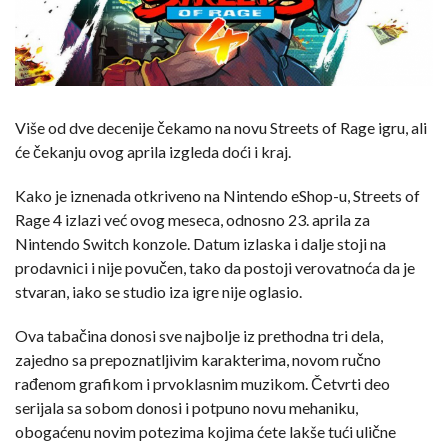
Više od dve decenije čekamo na novu Streets of Rage igru, ali
će čekanju ovog aprila izgleda doći i kraj.
Kako je iznenada otkriveno na Nintendo eShop-u, Streets of
Rage 4 izlazi već ovog meseca, odnosno 23. aprila za
Nintendo Switch konzole. Datum izlaska i dalje stoji na
prodavnici i nije povučen, tako da postoji verovatnoća da je
stvaran, iako se studio iza igre nije oglasio.
Ova tabačina donosi sve najbolje iz prethodna tri dela,
zajedno sa prepoznatljivim karakterima, novom ručno
rađenom grafikom i prvoklasnim muzikom. Četvrti deo
serijala sa sobom donosi i potpuno novu mehaniku,
obogaćenu novim potezima kojima ćete lakše tući ulične