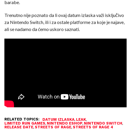
barabe.
Trenutno nije poznato da li ovaj datum izlaska važi isključivo
za Nintendo Switch, ili i za ostale platforme za koje je najave,
ali se nadamo da ćemo uskoro saznati.
RELATED TOPICS:
,
,
DATUM IZLASKA
LEAK
,
,
,
LIMITED RUN GAMES
NINTENDO ESHOP
NINTENDO SWITCH
,
,
RELEASE DATE
STREETS OF RAGE
STREETS OF RAGE 4