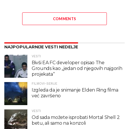
COMMENTS
NAJPOPULARNIJE VESTI NEDELJE
VESTI
Bivši EA FC developer opisao The
Grounds kao „jedan od njegovih najgorih
projekata“
FILMOVI-SERIJE
Izgleda da je snimanje Elden Ring filma
već završeno
VESTI
Od sada možete isprobati Mortal Shell 2
betu, ali samo na konzoli