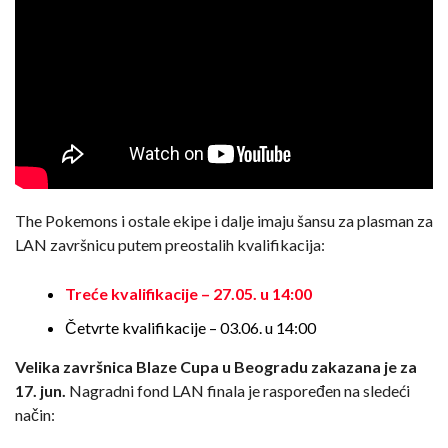
The Pokemons i ostale ekipe i dalje imaju šansu za plasman za
LAN završnicu putem preostalih kvalifikacija:
Treće kvalifikacije – 27.05. u 14:00
Četvrte kvalifikacije – 03.06. u 14:00
Velika završnica Blaze Cupa u Beogradu zakazana je za
17. jun.
Nagradni fond LAN finala je raspoređen na sledeći
način: