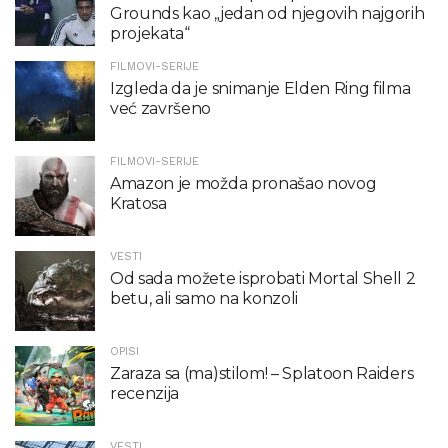
Grounds kao „jedan od njegovih najgorih
projekata“
FILMOVI-SERIJE
Izgleda da je snimanje Elden Ring filma
već završeno
FILMOVI-SERIJE
Amazon je možda pronašao novog
Kratosa
VESTI
Od sada možete isprobati Mortal Shell 2
betu, ali samo na konzoli
OPISI
Zaraza sa (ma)stilom! – Splatoon Raiders
recenzija
VESTI