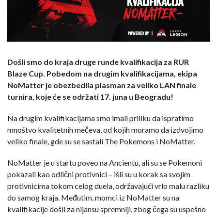
Došli smo do kraja druge runde kvalifikacija za RUR
Blaze Cup. Pobedom na drugim kvalifikacijama, ekipa
NoMatter je obezbedila plasman za veliko LAN finale
turnira, koje će se održati 17. juna u Beogradu!
Na drugim kvalifikacijama smo imali priliku da ispratimo
mnoštvo kvalitetnih mečeva, od kojih moramo da izdvojimo
veliko finale, gde su se sastali The Pokemons i NoMatter.
NoMatter je u startu poveo na Ancientu, ali su se Pokemoni
pokazali kao odlični protivnici – išli su u korak sa svojim
protivnicima tokom celog duela, održavajući vrlo malu razliku
do samog kraja. Međutim, momci iz NoMatter su na
kvalifikacije došli za nijansu spremniji, zbog čega su uspešno