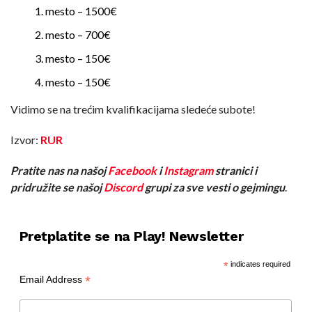
mesto – 1500€
mesto – 700€
mesto – 150€
mesto – 150€
Vidimo se na trećim kvalifikacijama sledeće subote!
Izvor:
RUR
Pratite nas na našoj
Facebook
i
Instagram
stranici i
pridružite se našoj
Discord
grupi za sve vesti o gejmingu
.
Pretplatite se na Play! Newsletter
*
indicates required
*
Email Address