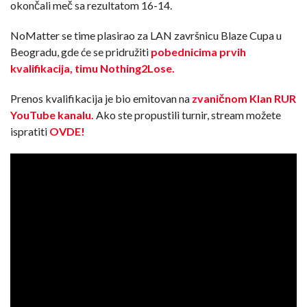
okončali meč sa rezultatom 16-14.
NoMatter se time plasirao za LAN završnicu Blaze Cupa u
Beogradu, gde će se pridružiti
pobednicima prvih
kvalifikacija, timu Nothing2Lose.
Prenos kvalifikacija je bio emitovan na
zvaničnom Klan RUR
YouTube kanalu.
Ako ste propustili turnir, stream možete
ispratiti
OVDE!