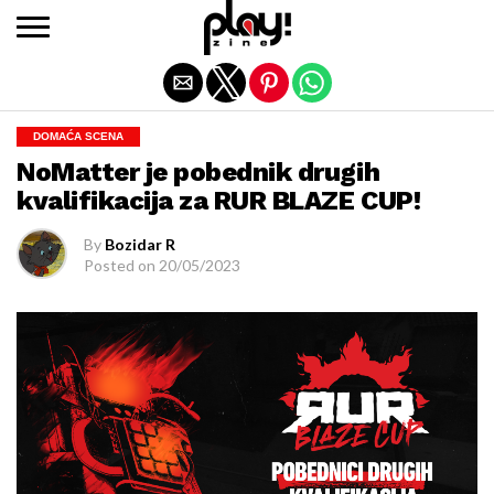
Exit mobile version
DOMAĆA SCENA
NoMatter je pobednik drugih
kvalifikacija za RUR BLAZE CUP!
By
Bozidar R
Posted on
20/05/2023