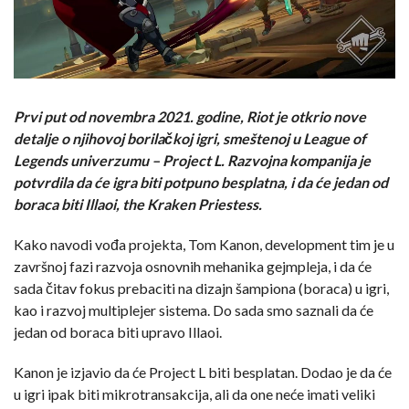
Prvi put od novembra 2021. godine, Riot je otkrio nove
detalje o njihovoj borilačkoj igri, smeštenoj u League of
Legends univerzumu – Project L. Razvojna kompanija je
potvrdila da će igra biti potpuno besplatna, i da će jedan od
boraca biti Illaoi, the Kraken Priestess.
Kako navodi vođa projekta, Tom Kanon, development tim je u
završnoj fazi razvoja osnovnih mehanika gejmpleja, i da će
sada čitav fokus prebaciti na dizajn šampiona (boraca) u igri,
kao i razvoj multiplejer sistema. Do sada smo saznali da će
jedan od boraca biti upravo Illaoi.
Kanon je izjavio da će Project L biti besplatan. Dodao je da će
u igri ipak biti mikrotransakcija, ali da one neće imati veliki