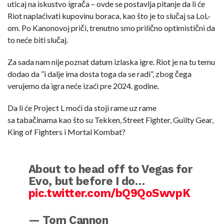
uticaj na iskustvo igrača – ovde se postavlja pitanje da li će
Riot naplaćivati kupovinu boraca, kao što je to slučaj sa LoL-
om. Po Kanonovoj priči, trenutno smo prilično optimistični da
to neće biti slučaj.
Za sada nam nije poznat datum izlaska igre. Riot je na tu temu
dodao da ”i dalje ima dosta toga da se radi”, zbog čega
verujemo da igra neće izaći pre 2024. godine.
Da li će Project L moći da stoji rame uz rame
sa tabačinama kao što su Tekken, Street Fighter, Guilty Gear,
King of Fighters i Mortal Kombat?
About to head off to Vegas for
Evo, but before I do…
pic.twitter.com/bQ9QoSwvpK
— Tom Cannon