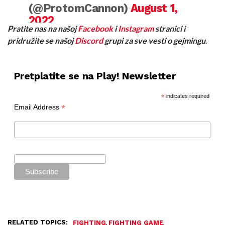
(@ProtomCannon)
August 1,
2022
Pratite nas na našoj
Facebook
i
Instagram
stranici i
pridružite se našoj
Discord
grupi za sve vesti o gejmingu
.
Pretplatite se na Play! Newsletter
*
indicates required
*
Email Address
RELATED TOPICS:
,
,
FIGHTING
FIGHTING GAME