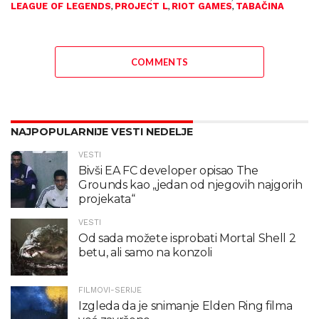
,
,
,
LEAGUE OF LEGENDS
PROJECT L
RIOT GAMES
TABAČINA
COMMENTS
NAJPOPULARNIJE VESTI NEDELJE
VESTI
Bivši EA FC developer opisao The
Grounds kao „jedan od njegovih najgorih
projekata“
VESTI
Od sada možete isprobati Mortal Shell 2
betu, ali samo na konzoli
FILMOVI-SERIJE
Izgleda da je snimanje Elden Ring filma