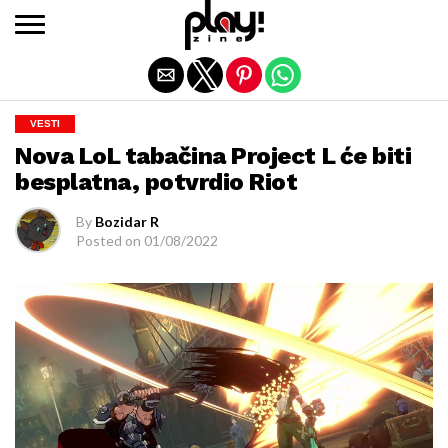
Exit mobile version
VESTI
Nova LoL tabačina Project L će biti
besplatna, potvrdio Riot
By
Bozidar R
Posted on
01/08/2022