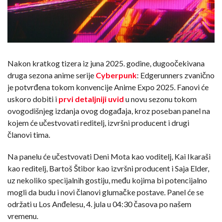
Nakon kratkog tizera iz juna 2025. godine, dugoočekivana
druga sezona anime serije
Cyberpunk
: Edgerunners zvanično
je potvrđena tokom konvencije Anime Expo 2025. Fanovi će
uskoro dobiti i
prvi detaljniji uvid
u novu sezonu tokom
ovogodišnjeg izdanja ovog događaja, kroz poseban panel na
kojem će učestvovati reditelj, izvršni producent i drugi
članovi tima.
Na panelu će učestvovati Deni Mota kao voditelj, Kai Ikaraši
kao reditelj, Bartoš Štibor kao izvršni producent i Saja Elder,
uz nekoliko specijalnih gostiju, među kojima bi potencijalno
mogli da budu i novi članovi glumačke postave. Panel će se
održati u Los Anđelesu, 4. jula u 04:30 časova po našem
vremenu.