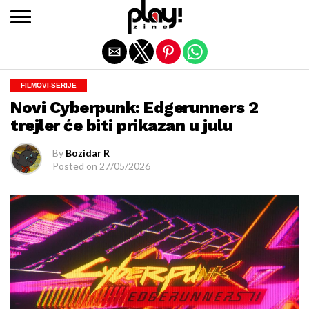
Exit mobile version
FILMOVI-SERIJE
Novi Cyberpunk: Edgerunners 2
trejler će biti prikazan u julu
By
Bozidar R
Posted on
27/05/2026