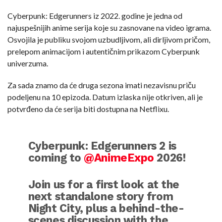
Cyberpunk: Edgerunners iz 2022. godine je jedna od
najuspešnijih anime serija koje su zasnovane na video igrama.
Osvojila je publiku svojom uzbudljivom, ali dirljivom pričom,
prelepom animacijom i autentičnim prikazom Cyberpunk
univerzuma.
Za sada znamo da će druga sezona imati nezavisnu priču
podeljenu na 10 epizoda. Datum izlaska nije otkriven, ali je
potvrđeno da će serija biti dostupna na Netflixu.
Cyberpunk: Edgerunners 2 is
coming to
@AnimeExpo
2026!
Join us for a first look at the
next standalone story from
Night City, plus a behind-the-
scenes discussion with the