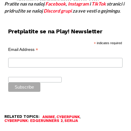
Pratite nas na našoj
Facebook
,
Instagram
i
TikTok
stranici i
creators bringing it to life.
pridružite se našoj
Discord grupi
za sve vesti o gejmingu
.
Hosted by Danny Motta,
featuring Director Kai Ikarashi,
Pretplatite se na Play! Newsletter
Showrunner Bartosz…
pic.twitter.com/ESFZ8qvkOY
*
indicates required
*
Email Address
— Cyberpunk: Edgerunners
(@edgerunners)
May 25, 2026
RELATED TOPICS:
,
,
ANIME
CYBERPUNK
,
CYBERPUNK: EDGERUNNERS 2
SERIJA