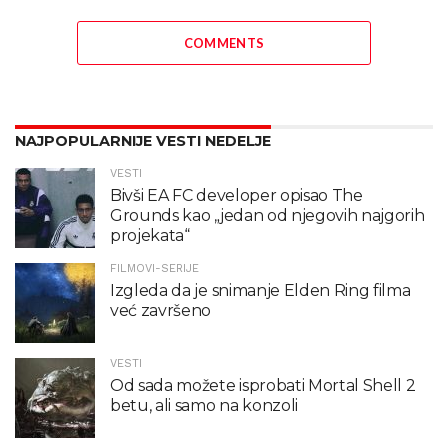
COMMENTS
NAJPOPULARNIJE VESTI NEDELJE
VESTI
Bivši EA FC developer opisao The
Grounds kao „jedan od njegovih najgorih
projekata“
FILMOVI-SERIJE
Izgleda da je snimanje Elden Ring filma
već završeno
VESTI
Od sada možete isprobati Mortal Shell 2
betu, ali samo na konzoli