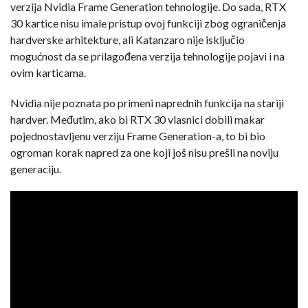
verzija Nvidia Frame Generation tehnologije. Do sada, RTX
30 kartice nisu imale pristup ovoj funkciji zbog ograničenja
hardverske arhitekture, ali Katanzaro nije isključio
mogućnost da se prilagođena verzija tehnologije pojavi i na
ovim karticama.
Nvidia nije poznata po primeni naprednih funkcija na stariji
hardver. Međutim, ako bi RTX 30 vlasnici dobili makar
pojednostavljenu verziju Frame Generation-a, to bi bio
ogroman korak napred za one koji još nisu prešli na noviju
generaciju.