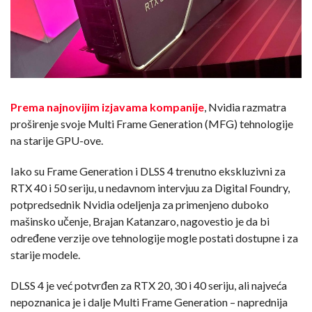
Prema najnovijim izjavama kompanije
, Nvidia razmatra
proširenje svoje Multi Frame Generation (MFG) tehnologije
na starije GPU-ove.
Iako su Frame Generation i DLSS 4 trenutno ekskluzivni za
RTX 40 i 50 seriju, u nedavnom intervjuu za Digital Foundry,
potpredsednik Nvidia odeljenja za primenjeno duboko
mašinsko učenje, Brajan Katanzaro, nagovestio je da bi
određene verzije ove tehnologije mogle postati dostupne i za
starije modele.
DLSS 4 je već potvrđen za RTX 20, 30 i 40 seriju, ali najveća
nepoznanica je i dalje Multi Frame Generation – naprednija