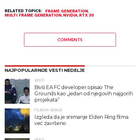
RELATED TOPICS:
,
FRAME GENERATION
,
,
MULTI FRAME GENERATION
NVIDIA
RTX 30
COMMENTS
NAJPOPULARNIJE VESTI NEDELJE
VESTI
Bivši EA FC developer opisao The
Grounds kao „jedan od njegovih najgorih
projekata“
FILMOVI-SERIJE
Izgleda da je snimanje Elden Ring filma
već završeno
VESTI