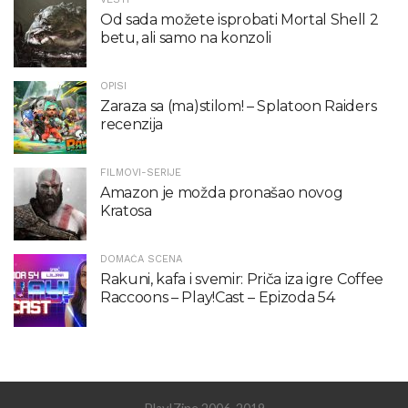
Od sada možete isprobati Mortal Shell 2
betu, ali samo na konzoli
OPISI
Zaraza sa (ma)stilom! – Splatoon Raiders
recenzija
FILMOVI-SERIJE
Amazon je možda pronašao novog
Kratosa
DOMAĆA SCENA
Rakuni, kafa i svemir: Priča iza igre Coffee
Raccoons – Play!Cast – Epizoda 54