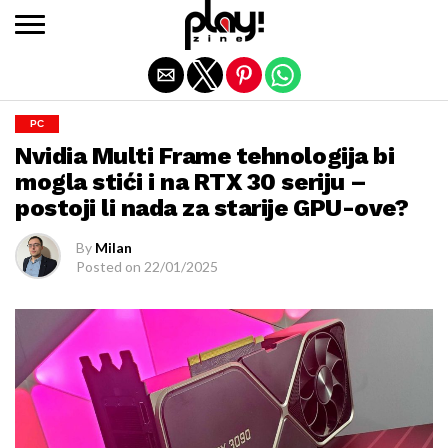
Exit mobile version
PC
Nvidia Multi Frame tehnologija bi
mogla stići i na RTX 30 seriju –
postoji li nada za starije GPU-ove?
By
Milan
Posted on
22/01/2025