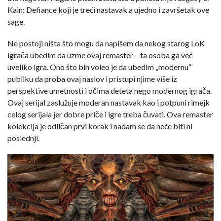
Kain: Defiance koji je treći nastavak a ujedno i završetak ove
sage.
Ne postoji ništa što mogu da napišem da nekog starog LoK
igrača ubedim da uzme ovaj remaster – ta osoba ga već
uveliko igra. Ono što bih voleo je da ubedim „modernu“
publiku da proba ovaj naslov i pristupi njime više iz
perspektive umetnosti i očima deteta nego modernog igrača.
Ovaj serijal zaslužuje moderan nastavak kao i potpuni rimejk
celog serijala jer dobre priče i igre treba čuvati. Ova remaster
kolekcija je odličan prvi korak i nadam se da neće biti ni
poslednji.