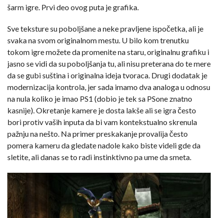
šarm igre. Prvi deo ovog puta je grafika.
Sve teksture su poboljšane a neke pravljene ispočetka, ali je
svaka na svom originalnom mestu. U bilo kom trenutku
tokom igre možete da promenite na staru, originalnu grafiku i
jasno se vidi da su poboljšanja tu, ali nisu preterana do te mere
da se gubi suština i originalna ideja tvoraca. Drugi dodatak je
modernizacija kontrola, jer sada imamo dva analoga u odnosu
na nula koliko je imao PS1 (dobio je tek sa PSone znatno
kasnije). Okretanje kamere je dosta lakše ali se igra često
bori protiv vaših inputa da bi vam kontekstualno skrenula
pažnju na nešto. Na primer preskakanje provalija često
pomera kameru da gledate nadole kako biste videli gde da
sletite, ali danas se to radi instinktivno pa ume da smeta.