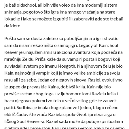
je baš oldschool, ali bih više voleo da ima moderniji sistem
snimanja, pogotovo što igra ima mnogo vraćanja na stare
lokacije i lako se možete izgubiti ili zaboraviti gde ste trebali
da idete.
Pošto sam se dosta zaleteo sa poboljšanjima u igri, shvatio
sam da nisam rekao ništa o samoj igri. Legacy of Kain: Soul
Reaver je u najužem smislu akciona avantura koja podseća na
mračniju Zeldu. Priča kaže da su vampiri postali bogovi koji
su vladali svetom po imenu Nosgoth. Na njihovom čelu je bio
Kain, najmoćniji vampir koji je imao velike ambicije za svoju
rasu ali i za sebe. Jedan od njegovih sinova, Raziel, evolutivno
je uspeo da prevaziđe Kaina, dobivši krila. Kain nije bio
previše srećan zbog toga i iz ljubomore lomi Razielu krila i
baca njegovo polumrtvo telo u večni vrtlog gde će zauvek
patiti. Sudbina je imala druge planove i jedno, blago rečeno
eldrič čudovište vraća Raziela u polu-život i pretvara ga u
ličnog Soul Reaver-a. Raziel sada može da putuje spiritualnim
svetom gde vreme stoji, kao i realnim svetom, kako bi osvetio