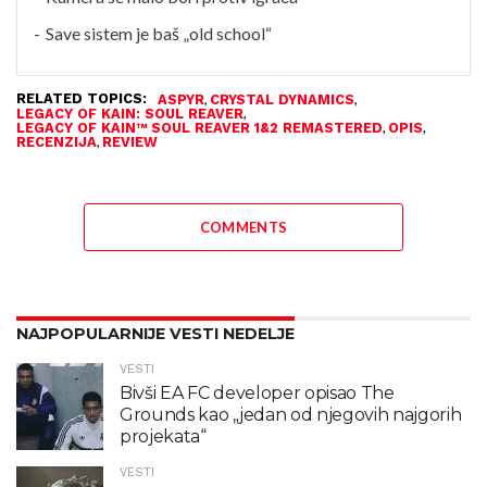
Save sistem je baš „old school“
RELATED TOPICS:
,
,
ASPYR
CRYSTAL DYNAMICS
,
LEGACY OF KAIN: SOUL REAVER
,
,
LEGACY OF KAIN™ SOUL REAVER 1&2 REMASTERED
OPIS
,
RECENZIJA
REVIEW
COMMENTS
NAJPOPULARNIJE VESTI NEDELJE
VESTI
Bivši EA FC developer opisao The
Grounds kao „jedan od njegovih najgorih
projekata“
VESTI