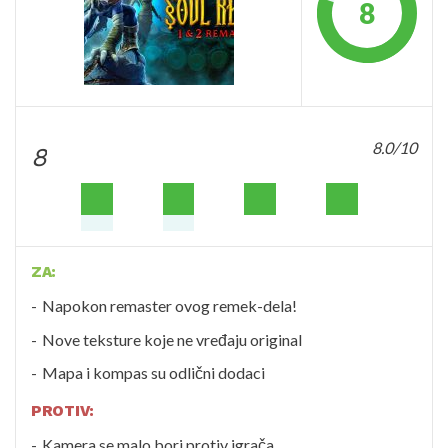
8
8.0/10
8
ZA:
Napokon remaster ovog remek-dela!
Nove teksture koje ne vređaju original
Mapa i kompas su odlični dodaci
PROTIV:
Kamera se malo bori protiv igrača