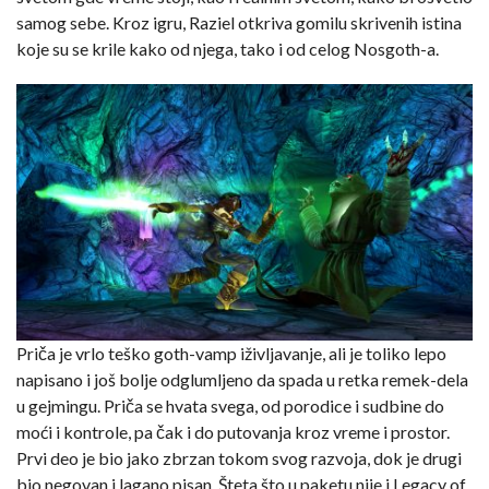
samog sebe. Kroz igru, Raziel otkriva gomilu skrivenih istina
koje su se krile kako od njega, tako i od celog Nosgoth-a.
Priča je vrlo teško goth-vamp iživljavanje, ali je toliko lepo
napisano i još bolje odglumljeno da spada u retka remek-dela
u gejmingu. Priča se hvata svega, od porodice i sudbine do
moći i kontrole, pa čak i do putovanja kroz vreme i prostor.
Prvi deo je bio jako zbrzan tokom svog razvoja, dok je drugi
bio negovan i lagano pisan. Šteta što u paketu nije i Legacy of