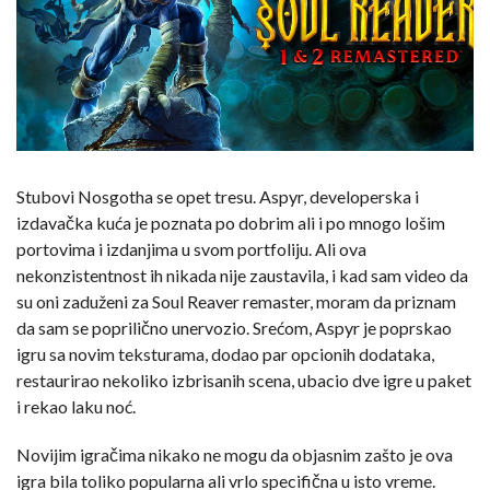
Stubovi Nosgotha se opet tresu. Aspyr, developerska i
izdavačka kuća je poznata po dobrim ali i po mnogo lošim
portovima i izdanjima u svom portfoliju. Ali ova
nekonzistentnost ih nikada nije zaustavila, i kad sam video da
su oni zaduženi za Soul Reaver remaster, moram da priznam
da sam se poprilično unervozio. Srećom, Aspyr je poprskao
igru sa novim teksturama, dodao par opcionih dodataka,
restaurirao nekoliko izbrisanih scena, ubacio dve igre u paket
i rekao laku noć.
Novijim igračima nikako ne mogu da objasnim zašto je ova
igra bila toliko popularna ali vrlo specifična u isto vreme.