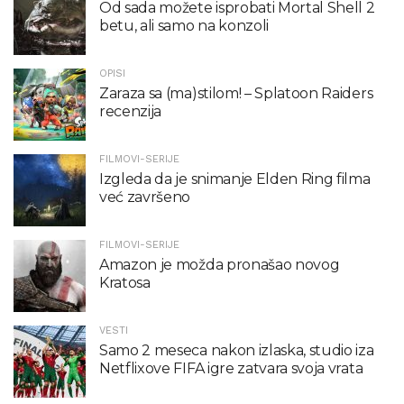
Od sada možete isprobati Mortal Shell 2
betu, ali samo na konzoli
OPISI
Zaraza sa (ma)stilom! – Splatoon Raiders
recenzija
FILMOVI-SERIJE
Izgleda da je snimanje Elden Ring filma
već završeno
FILMOVI-SERIJE
Amazon je možda pronašao novog
Kratosa
VESTI
Samo 2 meseca nakon izlaska, studio iza
Netflixove FIFA igre zatvara svoja vrata