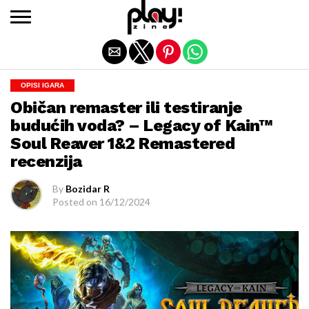
Exit mobile version
OPISI IGARA
Običan remaster ili testiranje
budućih voda? – Legacy of Kain™
Soul Reaver 1&2 Remastered
recenzija
By
Bozidar R
Posted on
16/12/2024