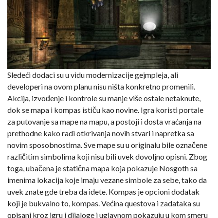
Sledeći dodaci su u vidu modernizacije gejmpleja, ali
developeri na ovom planu nisu ništa konkretno promenili.
Akcija, izvođenje i kontrole su manje više ostale netaknute,
dok se mapa i kompas ističu kao novine. Igra koristi portale
za putovanje sa mape na mapu, a postoji i dosta vraćanja na
prethodne kako radi otkrivanja novih stvari i napretka sa
novim sposobnostima. Sve mape su u originalu bile označene
različitim simbolima koji nisu bili uvek dovoljno opisni. Zbog
toga, ubačena je statična mapa koja pokazuje Nosgoth sa
imenima lokacija koje imaju vezane simbole za sebe, tako da
uvek znate gde treba da idete. Kompas je opcioni dodatak
koji je bukvalno to, kompas. Većina questova i zadataka su
opisani kroz igru i dijaloge i uglavnom pokazuju u kom smeru