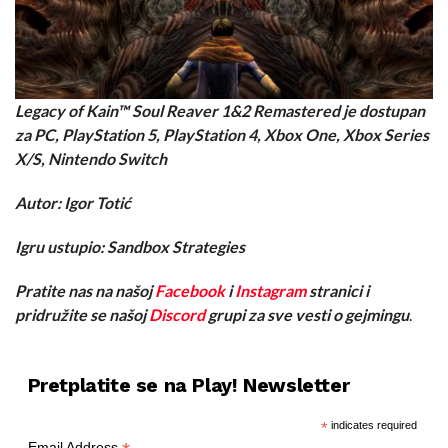
Legacy of Kain™ Soul Reaver 1&2 Remastered je dostupan
za PC, PlayStation 5, PlayStation 4, Xbox One, Xbox Series
X/S, Nintendo Switch
Autor: Igor Totić
Igru ustupio: Sandbox Strategies
Pratite nas na našoj
Facebook
i
Instagram
stranici i
pridružite se našoj
Discord
grupi za sve vesti o gejmingu
.
Pretplatite se na Play! Newsletter
*
indicates required
Email Address