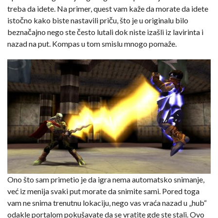
treba da idete. Na primer, quest vam kaže da morate da idete
istočno kako biste nastavili priču, što je u originalu bilo
beznačajno nego ste često lutali dok niste izašli iz lavirinta i
nazad na put. Kompas u tom smislu mnogo pomaže.
Ono što sam primetio je da igra nema automatsko snimanje,
već iz menija svaki put morate da snimite sami. Pored toga
vam ne snima trenutnu lokaciju, nego vas vraća nazad u „hub“
odakle portalom pokušavate da se vratite gde ste stali. Ovo