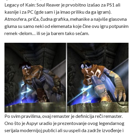
Legacy of Kain: Soul Reaver je prvobitno izašao za PS1 ali
kasnije i za PC (gde sam i ja imao priliku da ga igram).
Atmosfera, priča, čudna grafika, mehanike a najviše glasovna
gluma su samo neki od elemenata koje čine ovu igru potpunim
remek-delom… ili se ja barem tako sećam.
Po svim pravilima, ovaj remaster je definicija reči remaster.
Ono što je Aspyr uradio je prezentovanje ovog legendarnog
serijala modernijoj publici ali su uspeli da zadrže izvođenje i