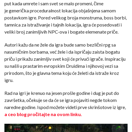
put kada umrete i sam svet se malo promeni, čime
je generička proceduralnost lokacija objašnjena samom
postavkom igre. Pored velikog broja monstruma, boss borbi,
tamnica za istraživanje i tajnih lokacija, igra će posedovati i
veliki broj zanimljivih NPC-ova i bogate elemenate priče.
Autori kažu da ne žele da igra bude samo bezlični rpg sa
nasumičnim borbama, već žele i da ispričaju zaista bogatu
priču i prikažu zanimljiv svet koji će privući igrače. Inspiraciju
su našli u prastarim evropskim Druidima i njihovoj vezi sa
prirodom, što je glavna tema koju će želeti da istraže kroz
igru.
Rad na igri je krenuo na jesen prošle godine i dug je put do
završetka, očekuje se da će se igra pojaviti negde tokom
naredne godine. Ispod možete videti prve skrinšotove iz igre,
a ceo blog pročitajte na ovom linku.