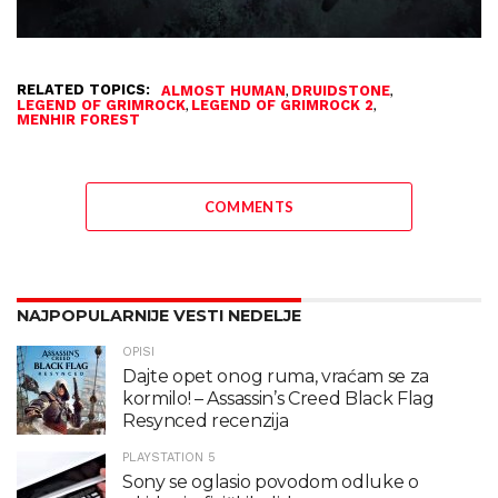
RELATED TOPICS:
,
,
ALMOST HUMAN
DRUIDSTONE
,
,
LEGEND OF GRIMROCK
LEGEND OF GRIMROCK 2
MENHIR FOREST
COMMENTS
NAJPOPULARNIJE VESTI NEDELJE
OPISI
Dajte opet onog ruma, vraćam se za
kormilo! – Assassin’s Creed Black Flag
Resynced recenzija
PLAYSTATION 5
Sony se oglasio povodom odluke o