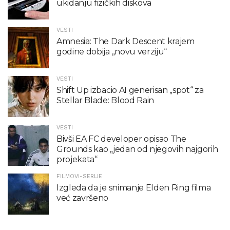
ukidanju fizičkih diskova
VESTI
Amnesia: The Dark Descent krajem
godine dobija „novu verziju“
VESTI
Shift Up izbacio AI generisan „spot“ za
Stellar Blade: Blood Rain
VESTI
Bivši EA FC developer opisao The
Grounds kao „jedan od njegovih najgorih
projekata“
FILMOVI-SERIJE
Izgleda da je snimanje Elden Ring filma
već završeno