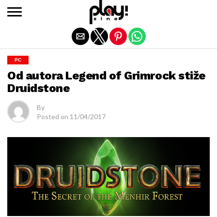
Exit mobile version
PC
Od autora Legend of Grimrock stiže
Druidstone
By
Posted on
11/04/2017