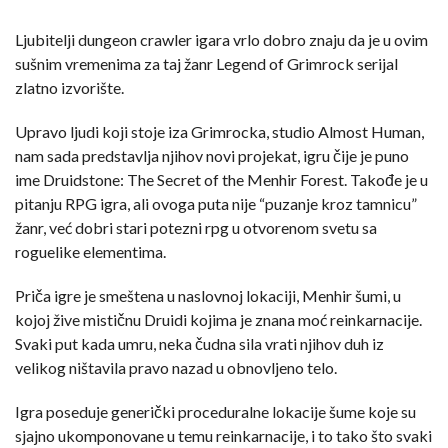
Ljubitelji dungeon crawler igara vrlo dobro znaju da je u ovim
sušnim vremenima za taj žanr Legend of Grimrock serijal
zlatno izvorište.
Upravo ljudi koji stoje iza Grimrocka, studio Almost Human,
nam sada predstavlja njihov novi projekat, igru čije je puno
ime Druidstone: The Secret of the Menhir Forest. Takođe je u
pitanju RPG igra, ali ovoga puta nije “puzanje kroz tamnicu”
žanr, već dobri stari potezni rpg u otvorenom svetu sa
roguelike elementima.
Priča igre je smeštena u naslovnoj lokaciji, Menhir šumi, u
kojoj žive mističnu Druidi kojima je znana moć reinkarnacije.
Svaki put kada umru, neka čudna sila vrati njihov duh iz
velikog ništavila pravo nazad u obnovljeno telo.
Igra poseduje generički proceduralne lokacije šume koje su
sjajno ukomponovane u temu reinkarnacije, i to tako što svaki