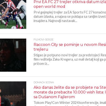
Prvi EA FC 27 trejler otkriva datum izla
open world mod
Prvi gejmplej trejler za EA Sports FC 27 konačn
datum izlaska, a najava se poklapa sa ranijim izveš
insajdera. Najnoviji nastavak...
FILMOVI-SERIJE
Raccoon City se pominje u novom Resi
trejleru
Stigao je potpuno novi trejler za predstojeći Res
film reditelja Zaka Kregera, uz mali detalj koji ga
pričom iz...
DOMAĆA SCENA
Ako danas želite da se probijete na S
morate da prebacite 10.000 wish lista: 
sa Dušanom Fajlerom
Tokom Play!Con Winter 2024 konferencije, imal