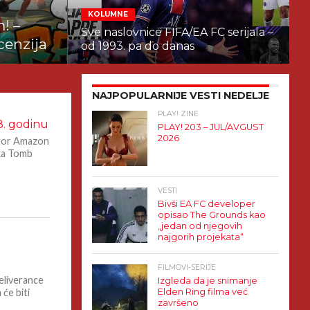
KOLUMNE
! –
Sve naslovnice FIFA/EA FC serijala –
cenzija
od 1993. pa do danas
NAJPOPULARNIJE VESTI NEDELJE
PLAY! ZINE
8. godinu
PLAY! 203 – JUL/AVGUST
2026
ktor Amazon
ska Tomb
VESTI
Bivši EA FC developer
opisao The Grounds kao
„jedan od njegovih
najgorih projekata“
FILMOVI-SERIJE
eliverance
Izgleda da je snimanje
će biti
Elden Ring filma već
završeno