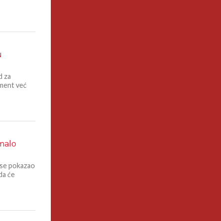
u
d za
iment već
 malo
 se pokazao
 da će