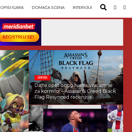
OPISI IGARA
DOMAĆA SCENA
INTERVJUI
GADGETS
FI
OPISI
Dajte opet onog ruma, vraćam se
za kormilo! – Assassin’s Creed Black
Flag Resynced recenzija