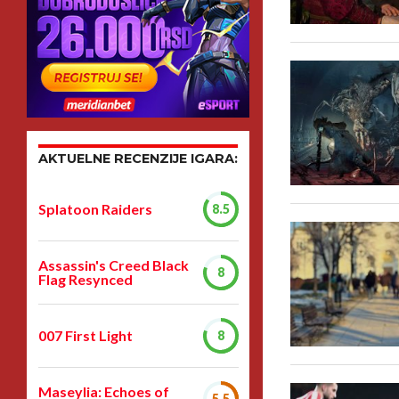
AKTUELNE RECENZIJE IGARA:
Splatoon Raiders
8.5
Assassin's Creed Black
8
Flag Resynced
007 First Light
8
Maseylia: Echoes of
5.5