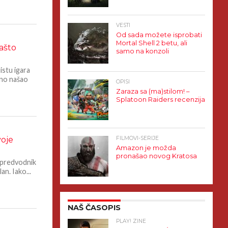
VESTI
Od sada možete isprobati
Mortal Shell 2 betu, ali
zašto
samo na konzoli
istu igara
rno našao
OPISI
Zaraza sa (ma)stilom! –
Splatoon Raiders recenzija
voje
FILMOVI-SERIJE
Amazon je možda
pronašao novog Kratosa
e predvodnik
an. Iako...
NAŠ ČASOPIS
PLAY! ZINE