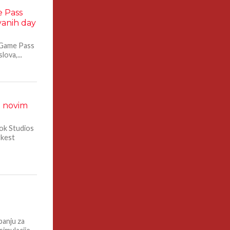
e Pass
vanih day
x Game Pass
lova,...
a novim
ok Studios
rkest
panju za