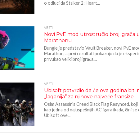
o odluci da Stalker 2: Heart...
VESTI
Novi PvE mod utrostručio broj igrača 
Marathonu
Bungie je predstavio Vault Breaker, novi PvE mo
Marathon, a prvi rezultati pokazuju da je eksper
privukao veliki broj igrača....
VESTI
Ubisoft potvrdio da će ova godina biti
„laganija“ za njihove najveće franšize
Osim Assassin’s Creed Black Flag Resynced, koji
kao jedna od najuspešnijih AC igara ikada, čini se
Ubisoft ove...