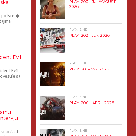
ska i
PLAY! 203 – JUL/AVGUST
2026
o potvrđuje
tajima
PLAY! ZINE
PLAY! 202 – JUN 2026
dent Evil
PLAY! ZINE
PLAY! 201 – MAJ 2026
ident Evil
 povezuje sa
PLAY! ZINE
PLAY! 200 – APRIL 2026
teamu,
Intervju
PLAY! ZINE
i smo čast