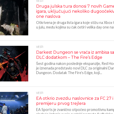
VESTI
Druga julska tura donosi 7 novih Gam
igara, uključujući nekoliko dugoočeki
one naslova
Otkrivena je druga lista igara koje stižu na Xbo
u julu, među kojima su čak četiri velika day one nas
VESTI
Darkest Dungeon se vraća iz ambisa s
DLC dodatkom – The Fire’s Edge
Šest godina nakon poslednje ekspanzije, Red Ho
je iznenada predstavio novi DLC za originalni Da
Dungeon. Dodatak The Fire’s Edge, koji...
VESTI
EA otkrio zvezdu naslovnice za FC 27 i
premijeru prvog trejlera
EA Sports je zvanično otpočeo promotivnu kam