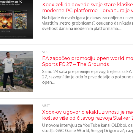
Xbox želi da dovede svoje stare klasik
moderne PC platforme – prva tura je v
Na hiljade drevnih igara je danas zarobljeno u svo
vlastitim „retro grobnicama“, osuđeno da nikada
svetlost dana na modernim platformama....
VESTI
EA započeo promociju open world mo
Sports FC 27 – The Grounds
Samo 24 sata pre premijere prvog trejlera za EA
27, razvojni tim je otkrio prve detalje o potpun
open...
VESTI
Xbox-ov ugovor o ekskluzivnosti je n
koštao više od čitavog razvoja Stalker 
U novom intervjuu za YouTube kanal OLDboi, os
studija GSC Game World, Sergej Grigorovič, raz