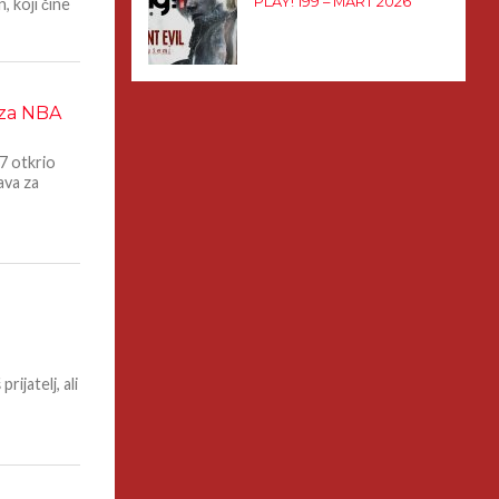
PLAY! 199 – MART 2026
 koji čine
e za NBA
7 otkrio
java za
rijatelj, ali