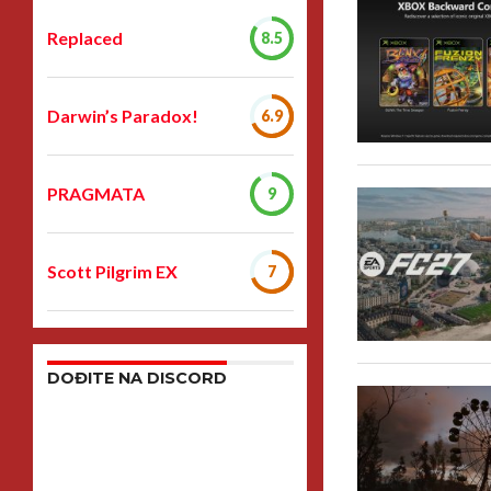
Replaced
8.5
Darwin’s Paradox!
6.9
PRAGMATA
9
Scott Pilgrim EX
7
DOĐITE NA DISCORD