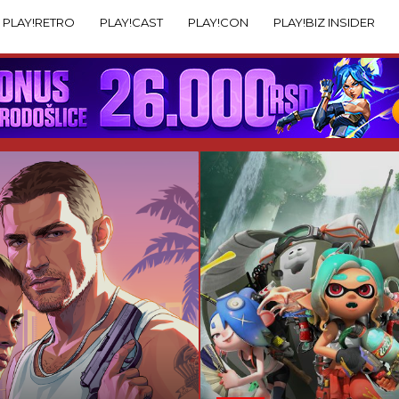
PLAY!RETRO
PLAY!CAST
PLAY!CON
PLAY!BIZ INSIDER