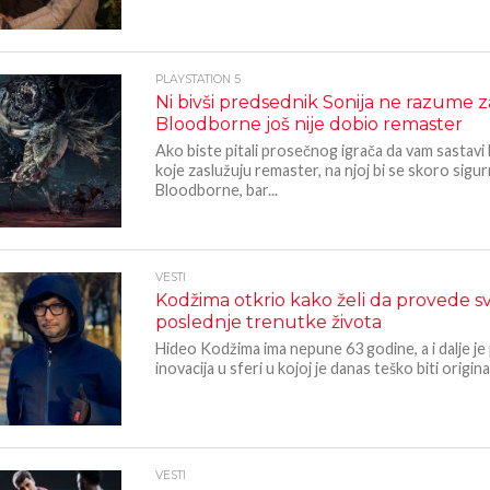
PLAYSTATION 5
Ni bivši predsednik Sonija ne razume 
Bloodborne još nije dobio remaster
Ako biste pitali prosečnog igrača da vam sastavi l
koje zaslužuju remaster, na njoj bi se skoro sigu
Bloodborne, bar...
VESTI
Kodžima otkrio kako želi da provede s
poslednje trenutke života
Hideo Kodžima ima nepune 63 godine, a i dalje j
inovacija u sferi u kojoj je danas teško biti original
VESTI