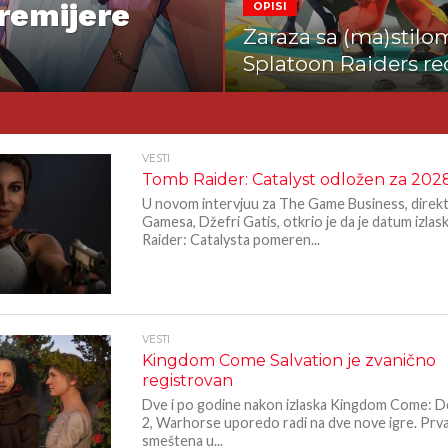
remijere
OPISI
Zaraza sa (ma)stilom
Splatoon Raiders re
VESTI
Tomb Raider: Catalyst odložen za 202
U novom intervjuu za The Game Business, dire
Gamesa, Džefri Gatis, otkrio je da je datum izla
Raider: Catalysta pomeren...
VESTI
Kingdom Come Salvation je zvanično
registrovan
Dve i po godine nakon izlaska Kingdom Come: D
2, Warhorse uporedo radi na dve nove igre. Prva 
smeštena u...