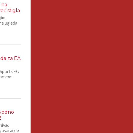
e na
eć stigla
jim
 ne ugleda
da za EA
 Sports FC
o novom
avodno
2
nivač
govarao je