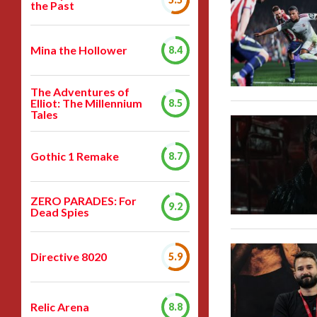
the Past
Mina the Hollower
8.4
The Adventures of
Elliot: The Millennium
8.5
Tales
Gothic 1 Remake
8.7
ZERO PARADES: For
9.2
Dead Spies
Directive 8020
5.9
Relic Arena
8.8