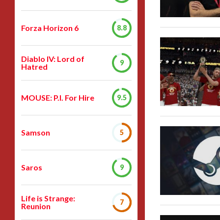
Forza Horizon 6
8.8
Diablo IV: Lord of
9
Hatred
MOUSE: P.I. For Hire
9.5
Samson
5
Saros
9
Life is Strange:
7
Reunion