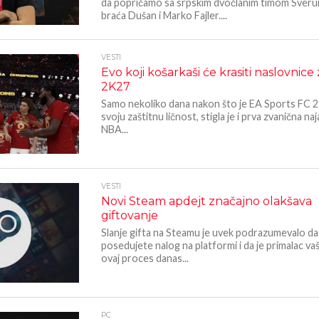
da popričamo sa srpskim dvočlanim timom Sverun,
braća Dušan i Marko Fajler....
VESTI
Evo koji košarkaši će krasiti naslovnic
2K27
Samo nekoliko dana nakon što je EA Sports FC 2
svoju zaštitnu ličnost, stigla je i prva zvanična na
NBA...
VESTI
Novi Steam apdejt značajno olakšava
giftovanje
Slanje gifta na Steamu je uvek podrazumevalo da
posedujete nalog na platformi i da je primalac vaš p
ovaj proces danas...
PC