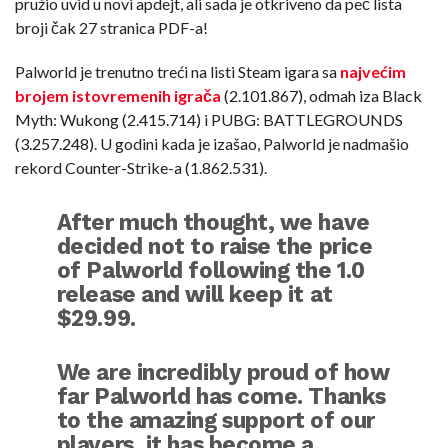
pružio uvid u novi apdejt, ali sada je otkriveno da peč lista
broji čak 27 stranica PDF-a!
Palworld je trenutno treći na listi Steam igara sa
najvećim
brojem istovremenih igrača
(2.101.867), odmah iza Black
Myth: Wukong (2.415.714) i PUBG: BATTLEGROUNDS
(3.257.248). U godini kada je izašao, Palworld je nadmašio
rekord Counter-Strike-a (1.862.531).
After much thought, we have
decided not to raise the price
of Palworld following the 1.0
release and will keep it at
$29.99.
We are incredibly proud of how
far Palworld has come. Thanks
to the amazing support of our
players, it has become a