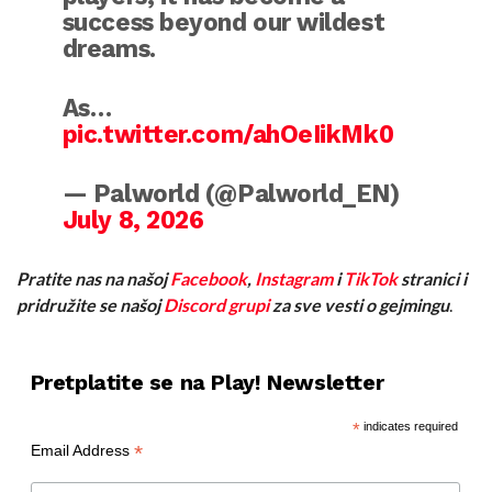
success beyond our wildest
dreams.
As…
pic.twitter.com/ahOeIikMk0
— Palworld (@Palworld_EN)
July 8, 2026
Pratite nas na našoj
Facebook
,
Instagram
i
TikTok
stranici i
pridružite se našoj
Discord grupi
za sve vesti o gejmingu
.
Pretplatite se na Play! Newsletter
*
indicates required
*
Email Address