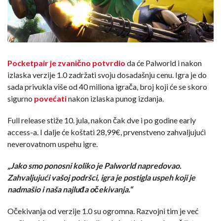
Pocketpair je zvanično potvrdio
da će Palworld i nakon
izlaska verzije 1.0 zadržati svoju dosadašnju cenu. Igra je do
sada privukla više od 40 miliona igrača, broj koji će se skoro
sigurno
povećati
nakon izlaska punog izdanja.
Full release stiže 10. jula, nakon čak dve i po godine early
access-a. I dalje će koštati 28,99€, prvenstveno zahvaljujući
neverovatnom uspehu igre.
„Jako smo ponosni koliko je Palworld napredovao.
Zahvaljujući vašoj podršci, igra je postigla uspeh koji je
nadmašio i naša najluđa očekivanja.“
Očekivanja od verzije 1.0 su ogromna. Razvojni tim je već