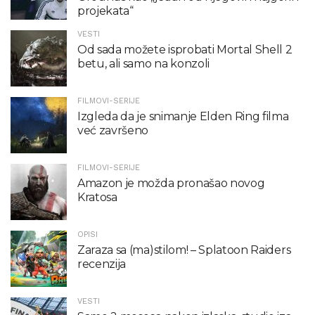
projekata“
VESTI
Od sada možete isprobati Mortal Shell 2
betu, ali samo na konzoli
FILMOVI-SERIJE
Izgleda da je snimanje Elden Ring filma
već završeno
FILMOVI-SERIJE
Amazon je možda pronašao novog
Kratosa
OPISI
Zaraza sa (ma)stilom! – Splatoon Raiders
recenzija
VESTI