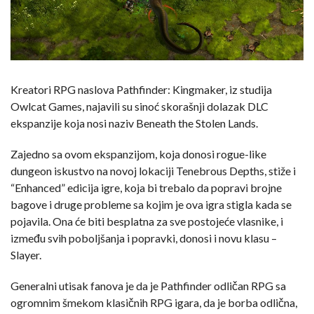
Kreatori RPG naslova Pathfinder: Kingmaker, iz studija
Owlcat Games, najavili su sinoć skorašnji dolazak DLC
ekspanzije koja nosi naziv Beneath the Stolen Lands.
Zajedno sa ovom ekspanzijom, koja donosi rogue-like
dungeon iskustvo na novoj lokaciji Tenebrous Depths, stiže i
“Enhanced” edicija igre, koja bi trebalo da popravi brojne
bagove i druge probleme sa kojim je ova igra stigla kada se
pojavila. Ona će biti besplatna za sve postojeće vlasnike, i
između svih poboljšanja i popravki, donosi i novu klasu –
Slayer.
Generalni utisak fanova je da je Pathfinder odličan RPG sa
ogromnim šmekom klasičnih RPG igara, da je borba odlična,