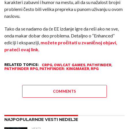
karakteri zabavni i humor na mestu, ali da su nažalost brojni
problemi često bili velika prepreka u punom uživanju u ovom
naslovu.
Tako da se nadamo da će EE izdanje igre da reši ako ne sve,
onda makar dobar deo problema. Detaljno o “Enhanced”
ediciji i ekspanziji,
možete pročitati u zvaničnoj objavi,
prateći ovaj link.
RELATED TOPICS:
,
,
,
CRPG
OWLCAT GAMES
PATHFINDER
,
,
PATHFINDER RPG
PATHFINDER: KINGMAKER
RPG
COMMENTS
NAJPOPULARNIJE VESTI NEDELJE
VESTI