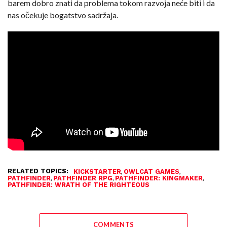
barem dobro znati da problema tokom razvoja neće biti i da
nas očekuje bogatstvo sadržaja.
RELATED TOPICS:
,
,
KICKSTARTER
OWLCAT GAMES
,
,
,
PATHFINDER
PATHFINDER RPG
PATHFINDER: KINGMAKER
PATHFINDER: WRATH OF THE RIGHTEOUS
COMMENTS