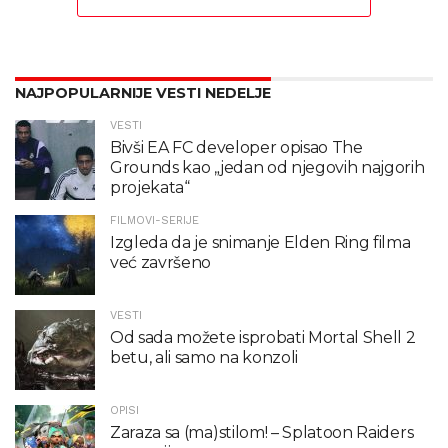
NAJPOPULARNIJE VESTI NEDELJE
VESTI
Bivši EA FC developer opisao The
Grounds kao „jedan od njegovih najgorih
projekata“
FILMOVI-SERIJE
Izgleda da je snimanje Elden Ring filma
već završeno
VESTI
Od sada možete isprobati Mortal Shell 2
betu, ali samo na konzoli
OPISI
Zaraza sa (ma)stilom! – Splatoon Raiders