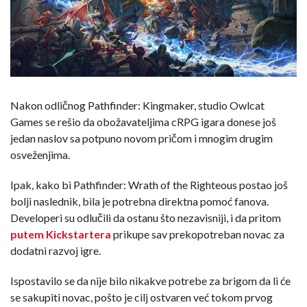
Nakon odličnog Pathfinder: Kingmaker, studio Owlcat
Games se rešio da obožavateljima cRPG igara donese još
jedan naslov sa potpuno novom pričom i mnogim drugim
osveženjima.
Ipak, kako bi Pathfinder: Wrath of the Righteous postao još
bolji naslednik, bila je potrebna direktna pomoć fanova.
Developeri su odlučili da ostanu što nezavisniji, i da pritom
putem Kickstartera
prikupe sav prekopotreban novac za
dodatni razvoj igre.
Ispostavilo se da nije bilo nikakve potrebe za brigom da li će
se sakupiti novac, pošto je cilj ostvaren već tokom prvog