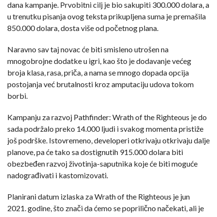
dana kampanje. Prvobitni cilj je bio sakupiti 300.000 dolara, a
u trenutku pisanja ovog teksta prikupljena suma je premašila
850.000 dolara, dosta više od početnog plana.
Naravno sav taj novac će biti smisleno utrošen na
mnogobrojne dodatke u igri, kao što je dodavanje većeg
broja klasa, rasa, priča, a nama se mnogo dopada opcija
postojanja već brutalnosti kroz amputaciju udova tokom
borbi.
Kampanju za razvoj Pathfinder: Wrath of the Righteous je do
sada podržalo preko 14.000 ljudi i svakog momenta pristiže
još podrške. Istovremeno, developeri otkrivaju otkrivaju dalje
planove, pa će tako sa dostignutih 915.000 dolara biti
obezbeđen razvoj životinja-saputnika koje će biti moguće
nadograđivati i kastomizovati.
Planirani datum izlaska za Wrath of the Righteous je jun
2021. godine, što znači da ćemo se poprilično načekati, ali je