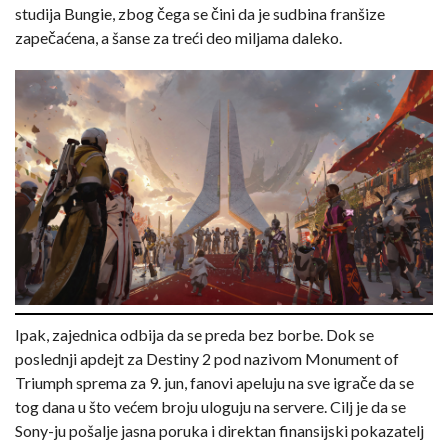
studija Bungie, zbog čega se čini da je sudbina franšize
zapečaćena, a šanse za treći deo miljama daleko.
Ipak, zajednica odbija da se preda bez borbe. Dok se
poslednji apdejt za Destiny 2 pod nazivom Monument of
Triumph sprema za 9. jun, fanovi apeluju na sve igrače da se
tog dana u što većem broju uloguju na servere. Cilj je da se
Sony-ju pošalje jasna poruka i direktan finansijski pokazatelj