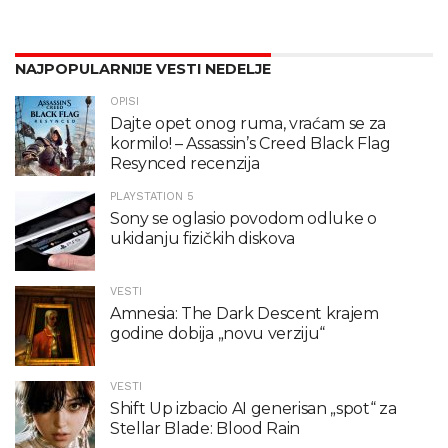
NAJPOPULARNIJE VESTI NEDELJE
OPISI
Dajte opet onog ruma, vraćam se za
kormilo! – Assassin’s Creed Black Flag
Resynced recenzija
PLAYSTATION 5
Sony se oglasio povodom odluke o
ukidanju fizičkih diskova
VESTI
Amnesia: The Dark Descent krajem
godine dobija „novu verziju“
VESTI
Shift Up izbacio AI generisan „spot“ za
Stellar Blade: Blood Rain