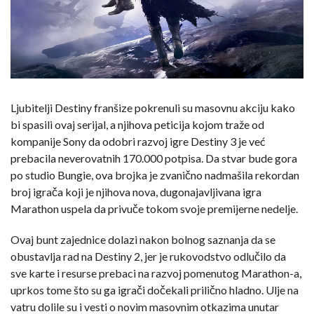
Ljubitelji Destiny franšize pokrenuli su masovnu akciju kako
bi spasili ovaj serijal, a njihova peticija kojom traže od
kompanije Sony da odobri razvoj igre Destiny 3 je već
prebacila neverovatnih 170.000 potpisa. Da stvar bude gora
po studio Bungie, ova brojka je zvanično nadmašila rekordan
broj igrača koji je njihova nova, dugonajavljivana igra
Marathon uspela da privuče tokom svoje premijerne nedelje.
Ovaj bunt zajednice dolazi nakon bolnog saznanja da se
obustavlja rad na Destiny 2, jer je rukovodstvo odlučilo da
sve karte i resurse prebaci na razvoj pomenutog Marathon-a,
uprkos tome što su ga igrači dočekali prilično hladno. Ulje na
vatru dolile su i vesti o novim masovnim otkazima unutar