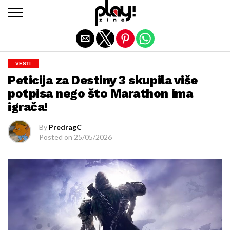
Exit mobile version
VESTI
Peticija za Destiny 3 skupila više
potpisa nego što Marathon ima
igrača!
By
PredragC
Posted on
25/05/2026