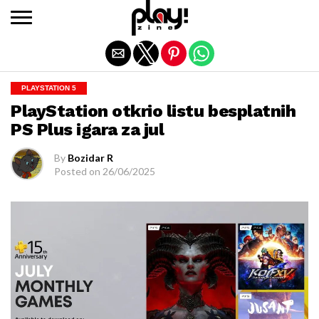
Exit mobile version
PLAYSTATION 5
PlayStation otkrio listu besplatnih
PS Plus igara za jul
By
Bozidar R
Posted on
26/06/2025