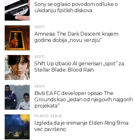
Sony se oglasio povodom odluke o
ukidanju fizičkih diskova
VESTI
Amnesia: The Dark Descent krajem
godine dobija „novu verziju“
VESTI
Shift Up izbacio AI generisan „spot“ za
Stellar Blade: Blood Rain
VESTI
Bivši EA FC developer opisao The
Grounds kao „jedan od njegovih najgorih
projekata“
FILMOVI-SERIJE
Izgleda da je snimanje Elden Ring filma
već završeno