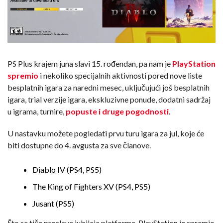
PS Plus krajem juna slavi 15. rođendan, pa nam je
PlayStation
spremio
i nekoliko specijalnih aktivnosti pored nove liste
besplatnih igara za naredni mesec, uključujući još besplatnih
igara, trial verzije igara, ekskluzivne ponude, dodatni sadržaj
u igrama, turnire,
popuste i druge pogodnosti
.
U nastavku možete pogledati prvu turu igara za jul, koje će
biti dostupne do 4. avgusta za sve članove.
Diablo IV (PS4, PS5)
The King of Fighters XV (PS4, PS5)
Jusant (PS5)
Što se tiče proslave jubileja platforme, PlayStation je spremio