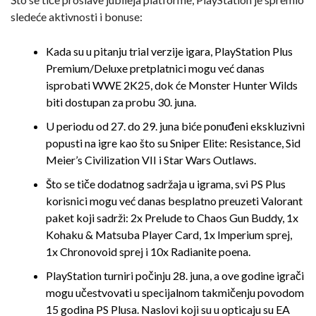
sledeće aktivnosti i bonuse:
Kada su u pitanju trial verzije igara, PlayStation Plus
Premium/Deluxe pretplatnici mogu već danas
isprobati WWE 2K25, dok će Monster Hunter Wilds
biti dostupan za probu 30. juna.
U periodu od 27. do 29. juna biće ponuđeni ekskluzivni
popusti na igre kao što su Sniper Elite: Resistance, Sid
Meier’s Civilization VII i Star Wars Outlaws.
Što se tiče dodatnog sadržaja u igrama, svi PS Plus
korisnici mogu već danas besplatno preuzeti Valorant
paket koji sadrži: 2x Prelude to Chaos Gun Buddy, 1x
Kohaku & Matsuba Player Card, 1x Imperium sprej,
1x Chronovoid sprej i 10x Radianite poena.
PlayStation turniri počinju 28. juna, a ove godine igrači
mogu učestvovati u specijalnom takmičenju povodom
15 godina PS Plusa. Naslovi koji su u opticaju su EA