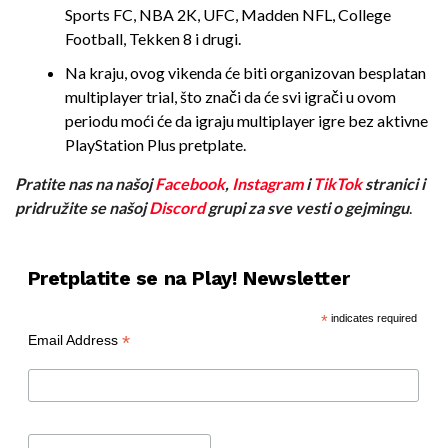
Sports FC, NBA 2K, UFC, Madden NFL, College
Football, Tekken 8 i drugi.
Na kraju, ovog vikenda će biti organizovan besplatan
multiplayer trial, što znači da će svi igrači u ovom
periodu moći će da igraju multiplayer igre bez aktivne
PlayStation Plus pretplate.
Pratite nas na našoj
Facebook
,
Instagram
i
TikTok
stranici i
pridružite se našoj
Discord
grupi za sve vesti o gejmingu
.
Pretplatite se na Play! Newsletter
*
indicates required
*
Email Address