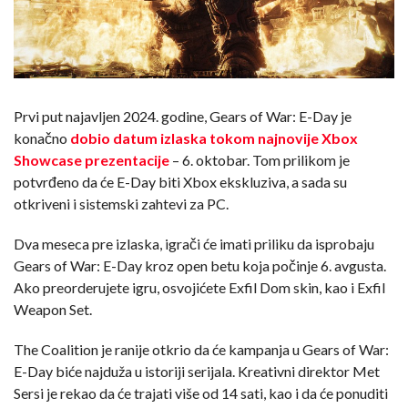
Prvi put najavljen 2024. godine, Gears of War: E-Day je
konačno
dobio datum izlaska tokom najnovije Xbox
Showcase prezentacije
– 6. oktobar. Tom prilikom je
potvrđeno da će E-Day biti Xbox ekskluziva, a sada su
otkriveni i sistemski zahtevi za PC.
Dva meseca pre izlaska, igrači će imati priliku da isprobaju
Gears of War: E-Day kroz open betu koja počinje 6. avgusta.
Ako preorderujete igru, osvojićete Exfil Dom skin, kao i Exfil
Weapon Set.
The Coalition je ranije otkrio da će kampanja u Gears of War:
E-Day biće najduža u istoriji serijala. Kreativni direktor Met
Sersi je rekao da će trajati više od 14 sati, kao i da će ponuditi