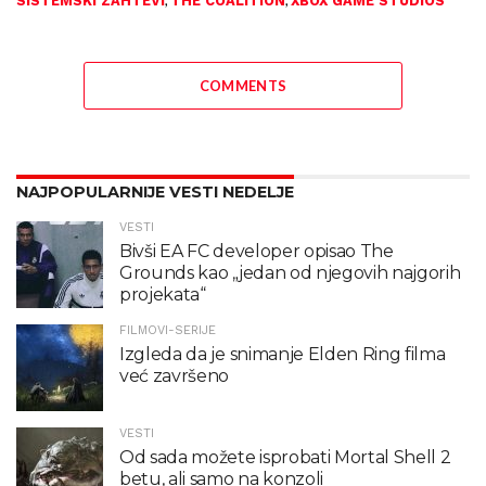
,
,
SISTEMSKI ZAHTEVI
THE COALITION
XBOX GAME STUDIOS
COMMENTS
NAJPOPULARNIJE VESTI NEDELJE
VESTI
Bivši EA FC developer opisao The
Grounds kao „jedan od njegovih najgorih
projekata“
FILMOVI-SERIJE
Izgleda da je snimanje Elden Ring filma
već završeno
VESTI
Od sada možete isprobati Mortal Shell 2
betu, ali samo na konzoli