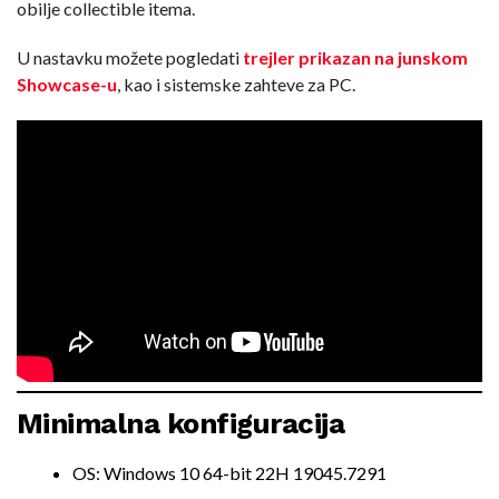
obilje collectible itema.
U nastavku možete pogledati
trejler prikazan na junskom
Showcase-u
, kao i sistemske zahteve za PC.
Minimalna konfiguracija
OS: Windows 10 64-bit 22H 19045.7291