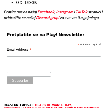
SSD: 130 GB
Pratite nas na našoj
Facebook
,
Instagram
i
TikTok
stranici i
pridružite se našoj
Discord grupi
za sve vesti o gejmingu
.
Pretplatite se na Play! Newsletter
*
indicates required
*
Email Address
RELATED TOPICS:
,
GEARS OF WAR: E-DAY