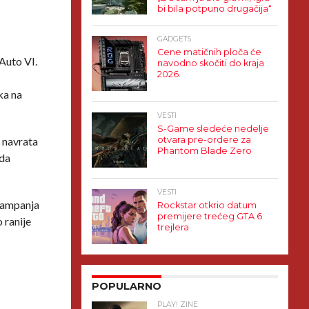
bi bila potpuno drugačija“
GADGETS
Cene matičnih ploča će
Auto VI.
navodno skočiti do kraja
2026.
ika na
VESTI
S-Game sledeće nedelje
e navrata
otvara pre-ordere za
Phantom Blade Zero
 da
VESTI
 kampanja
Rockstar otkrio datum
premijere trećeg GTA 6
 ranije
trejlera
POPULARNO
PLAY! ZINE