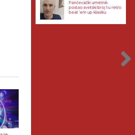
Pančevački umetnik
postao svetski broj 1 u retro
beat ’em up klasiku
da se