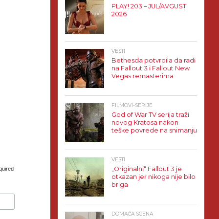
PLAY! 203 – JUL/AVGUST
2026
VESTI
Bethesda potvrdila da radi
na Fallout 3 i Fallout New
Vegas remasterima
FILMOVI-SERIJE
God of War TV serija traži
novog Kratosa nakon
teške povrede na snimanju
VESTI
„Originalni“ Fallout 3 je
quired
otkazan jer nikoga nije bilo
briga
DOMAĆA SCENA