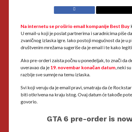
Na internetu se proširio email kompanije Best Buy
k
U email-u koji je poslat partnerima i saradnicima piše d
zvaničnog izlaska igre. Iako postoji mogućnost da je u pit
društvenim mrežama sugeriše da je email i te kako legit
Ako pre-orderi zaista počnu u ponedeljak, to znači da de
uveravao da je
19. novembar konačan datum
, neki s
razbije sve sumnje na temu izlaska.
Svi koji veruju da je email pravi, smatraju da će Rocksta
biti otkrivena na kraju istog. Ovaj datum će takođe pot
govorio.
GTA 6 pre-order is now