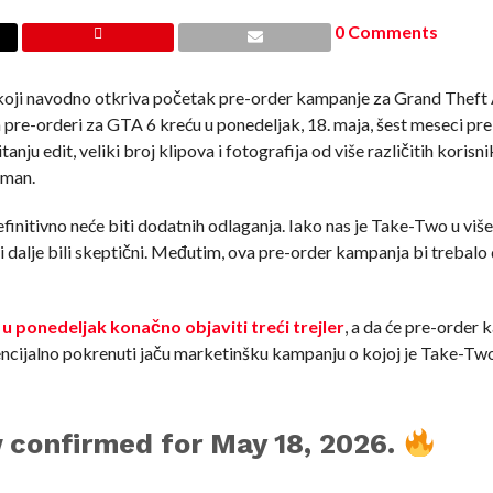
0 Comments
oji navodno otkriva početak pre-order kampanje za Grand Theft 
a pre-orderi za GTA 6 kreću u ponedeljak, 18. maja, šest meseci pre
anju edit, veliki broj klipova i fotografija od više različitih korisn
iman.
finitivno neće biti dodatnih odlaganja. Iako nas je Take-Two u viš
u i dalje bili skeptični. Međutim, ova pre-order kampanja bi trebalo
r
u ponedeljak konačno objaviti treći trejler
, a da će pre-order
encijalno pokrenuti jaču marketinšku kampanju o kojoj je Take-Two
 confirmed for May 18, 2026.