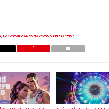
R
,
ROCKSTAR GAMES
,
TAKE-TWO INTERACTIVE
tkrio datum premijere trećeg
Igrači iz Australije sada ne smeju 