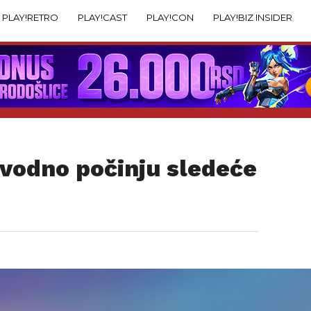
PLAY!RETRO
PLAY!CAST
PLAY!CON
PLAY!BIZ INSIDER
avodno počinju sledeće