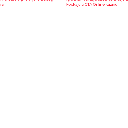
era
kockaju u GTA Online kazinu