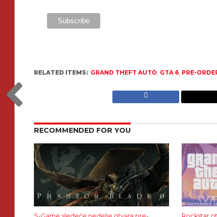
RELATED ITEMS:
GRAND THEFT AUTO
,
GTA 6
,
PRE-ORDE
RECOMMENDED FOR YOU
S-Game sledeće nedelje otvara pre-
Rockstar o