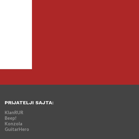
PRIJATELJI SAJTA:
KlanRUR
Beep!
Konzola
GuitarHero