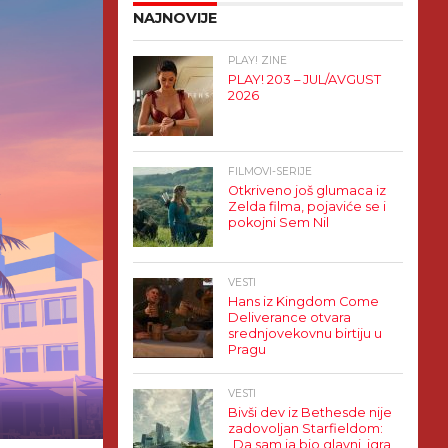
NAJNOVIJE
PLAY! ZINE
PLAY! 203 – JUL/AVGUST
2026
FILMOVI-SERIJE
Otkriveno još glumaca iz
Zelda filma, pojaviće se i
pokojni Sem Nil
VESTI
Hans iz Kingdom Come
Deliverance otvara
srednjovekovnu birtiju u
Pragu
VESTI
Bivši dev iz Bethesde nije
zadovoljan Starfieldom:
„Da sam ja bio glavni, igra