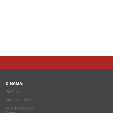
O NAMA:
PLAY! Zine
Adresa redakcije:
Vele Nigrinove 2/1
Beograd