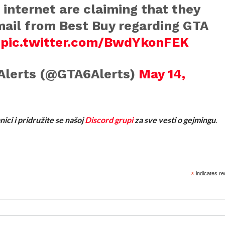
 internet are claiming that they
email from Best Buy regarding GTA
.
pic.twitter.com/BwdYkonFEK
 Alerts (@GTA6Alerts)
May 14,
nici i pridružite se našoj
Discord grupi
za sve vesti o gejmingu
.
*
indicates re