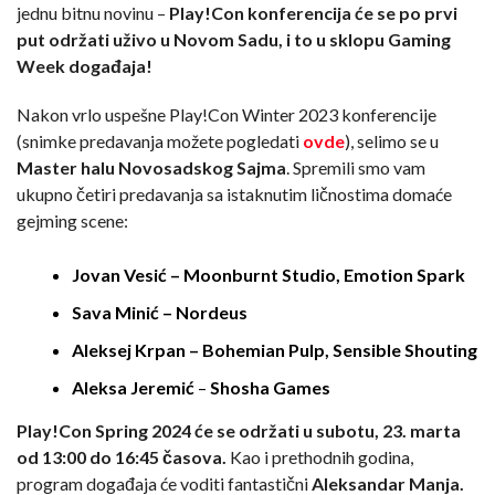
jednu bitnu novinu –
Play!Con konferencija će se po prvi
put održati uživo u Novom Sadu, i to u sklopu Gaming
Week događaja!
Nakon vrlo uspešne Play!Con Winter 2023 konferencije
(snimke predavanja možete pogledati
ovde
), selimo se u
Master halu Novosadskog Sajma
. Spremili smo vam
ukupno četiri predavanja sa istaknutim ličnostima domaće
gejming scene:
Jovan Vesić – Moonburnt Studio, Emotion Spark
Sava Minić – Nordeus
Aleksej Krpan – Bohemian Pulp, Sensible Shouting
Aleksa Jeremić
–
Shosha Games
Play!Con Spring 2024 će se održati
u subotu, 23. marta
od 13:00 do 16:45 časova.
Kao i prethodnih godina,
program događaja će voditi fantastični
Aleksandar Manja.