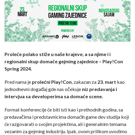
Proleće polako stiže u naše krajeve, a sa njime i i
regionalni skup domaće gejming zajednice – Play!Con
Spring 2024.
Pred nama je
prolećni Play!Con
, zakazan za
23. mart
kao
jednodnevni događaj gde nas očekuje
niz predavanja i
intervjua sa developerima sa domaće scene.
Format konferencije će biti isti kao i prethodnih godina, sa
predavačima i predstavnicima domaćih game dev studija koji
će razgovarati o svojim projektima, ali i generalnim temama
vezanim za gejming industriju. Ipak, ovom prilikom uvodimo