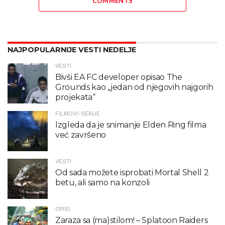
COMMENTS
NAJPOPULARNIJE VESTI NEDELJE
VESTI
Bivši EA FC developer opisao The
Grounds kao „jedan od njegovih najgorih
projekata“
FILMOVI-SERIJE
Izgleda da je snimanje Elden Ring filma
već završeno
VESTI
Od sada možete isprobati Mortal Shell 2
betu, ali samo na konzoli
OPISI
Zaraza sa (ma)stilom! – Splatoon Raiders