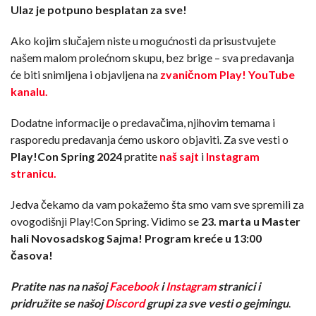
Ulaz je potpuno besplatan za sve!
Ako kojim slučajem niste u mogućnosti da prisustvujete
našem malom prolećnom skupu, bez brige – sva predavanja
će biti snimljena i objavljena na
zvaničnom Play! YouTube
kanalu.
Dodatne informacije o predavačima, njihovim temama i
rasporedu predavanja ćemo uskoro objaviti. Za sve vesti o
Play!Con Spring 2024
pratite
naš sajt
i
Instagram
stranicu.
Jedva čekamo da vam pokažemo šta smo vam sve spremili za
ovogodišnji Play!Con Spring. Vidimo se
23. marta u Master
hali Novosadskog Sajma!
Program kreće
u 13:00
časova!
Pratite nas na našoj
Facebook
i
Instagram
stranici i
pridružite se našoj
Discord
grupi za sve vesti o gejmingu
.