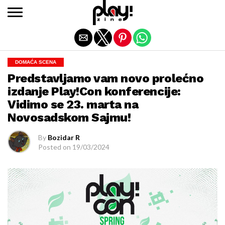
Exit mobile version
DOMAĆA SCENA
Predstavljamo vam novo prolećno
izdanje Play!Con konferencije:
Vidimo se 23. marta na
Novosadskom Sajmu!
By
Bozidar R
Posted on
19/03/2024