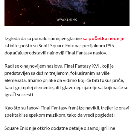
Izgleda da su pomalo sumnjive glasine
sa početka nedelje
istinite, pošto su Soni i Square Enix na specijalnom PS5
događaju predstavili najnoviji Final Fantasy naslov.
Radi se o najnovijem naslovu, Final Fantasy XVI, koji je
predstavljen sa dužim trejlerom, fokusiranim na više
elemenata. Imamo prilike da vidimo koji će biti fokus priče,
kao i gejmplej elemente, ali i glave neprijatelje sa kojima će se
igrači susresti.
Kao što su fanovi Final Fantasy franšize navikli, trejler je pravi
spektakl se epskom muzikom, tako da vredi pogledati
Square Enix nije otkrio dodatne detalje o samoj igri i ne