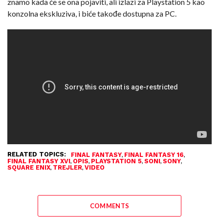
znamo kada će se ona pojaviti, ali izlazi za Playstation 5 kao
konzolna ekskluziva, i biće takođe dostupna za PC.
RELATED TOPICS:
,
,
FINAL FANTASY
FINAL FANTASY 16
,
,
,
,
,
FINAL FANTASY XVI
OPIS
PLAYSTATION 5
SONI
SONY
,
,
SQUARE ENIX
TREJLER
VIDEO
COMMENTS