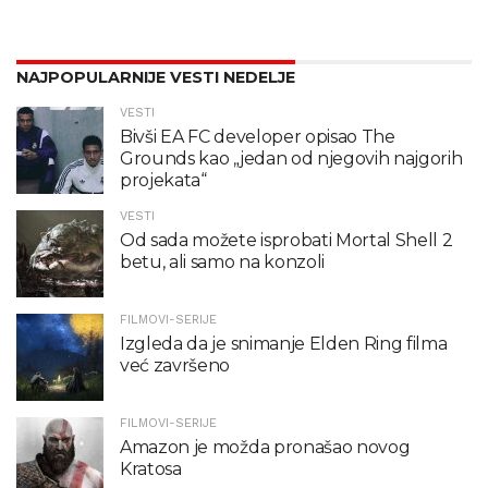
NAJPOPULARNIJE VESTI NEDELJE
VESTI
Bivši EA FC developer opisao The
Grounds kao „jedan od njegovih najgorih
projekata“
VESTI
Od sada možete isprobati Mortal Shell 2
betu, ali samo na konzoli
FILMOVI-SERIJE
Izgleda da je snimanje Elden Ring filma
već završeno
FILMOVI-SERIJE
Amazon je možda pronašao novog
Kratosa