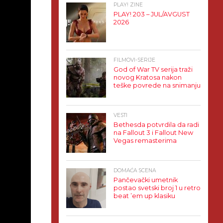
PLAY! ZINE
PLAY! 203 – JUL/AVGUST
2026
FILMOVI-SERIJE
God of War TV serija traži
novog Kratosa nakon
teške povrede na snimanju
VESTI
Bethesda potvrdila da radi
na Fallout 3 i Fallout New
Vegas remasterima
DOMAĆA SCENA
Pančevački umetnik
postao svetski broj 1 u retro
beat ’em up klasiku