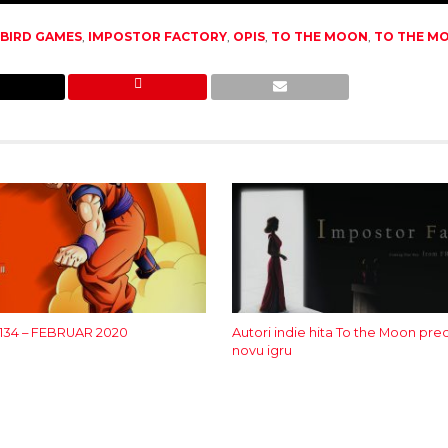
EBIRD GAMES
,
IMPOSTOR FACTORY
,
OPIS
,
TO THE MOON
,
TO THE M
 134 – FEBRUAR 2020
Autori indie hita To the Moon pred
novu igru