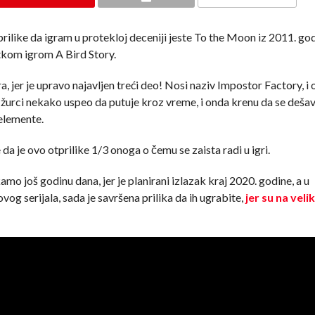
ilike da igram u protekloj deceniji jeste To the Moon iz 2011. god
atkom igrom A Bird Story.
ra, jer je upravo najavljen treći deo! Nosi naziv Impostor Factory, i
si žurci nekako uspeo da putuje kroz vreme, i onda krenu da se deša
 elemente.
da je ovo otprilike 1/3 onoga o čemu se zaista radi u igri.
o još godinu dana, jer je planirani izlazak kraj 2020. godine, a u
vog serijala, sada je savršena prilika da ih ugrabite,
jer su na veli