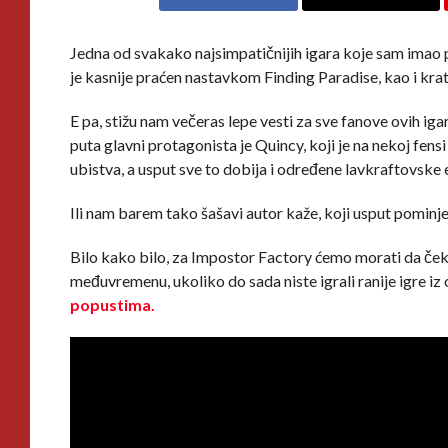
Jedna od svakako najsimpatičnijih igara koje sam imao pr
je kasnije praćen nastavkom Finding Paradise, kao i kr
E pa, stižu nam večeras lepe vesti za sve fanove ovih iga
puta glavni protagonista je Quincy, koji je na nekoj fen
ubistva, a usput sve to dobija i određene lavkraftovske
Ili nam barem tako šašavi autor kaže, koji usput pominje 
Bilo kako bilo, za Impostor Factory ćemo morati da čekam
međuvremenu, ukoliko do sada niste igrali ranije igre iz o
popustima.