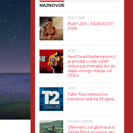
NAJNOVIJE
PLAY! ZINE
PLAY! 203 – JUL/AVGUST
2026
VESTI
Red Dead Redemption 2
je prodat u više od 87
miliona primeraka, što je i
dalje mnogo manje od
GTA V
VESTI
Take-Two Interactive
trenutno radi na 29 igara
FILMOVI-SERIJE
Otkriveno još glumaca iz
Zelda filma, pojaviće se i