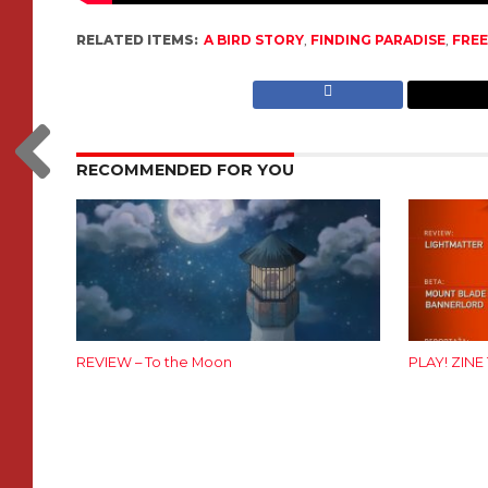
RELATED ITEMS:
A BIRD STORY
,
FINDING PARADISE
,
FRE
RECOMMENDED FOR YOU
REVIEW – To the Moon
PLAY! ZINE