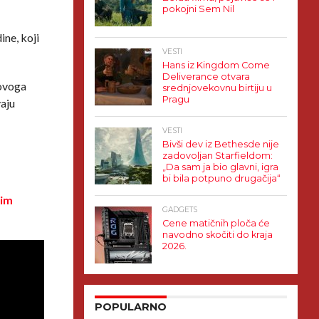
pokojni Sem Nil
ine, koji
VESTI
Hans iz Kingdom Come
Deliverance otvara
 ovoga
srednjovekovnu birtiju u
Pragu
vaju
VESTI
Bivši dev iz Bethesde nije
zadovoljan Starfieldom:
„Da sam ja bio glavni, igra
bi bila potpuno drugačija“
kim
GADGETS
Cene matičnih ploča će
navodno skočiti do kraja
2026.
POPULARNO