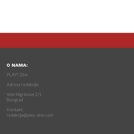
O NAMA:
PLAY! Zine
Adresa redakcije:
Vele Nigrinove 2/1
Beograd
Kontakt:
redakcija@play-zine.com