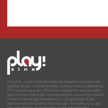
Play!Zine - preko 14 godina potpuno besplatan profesionalni
gejming časopis na srpskom jeziku. Svakog meseca u digitalnom
PDF formatu na preko 100 strana očekuju Vas opisi aktuelnih
igara, intervjui, editorijali, recenzije hardvera, novosti sa domaće
scene i brojne druge zanimljivosti iz sveta gejminga. A dok
čekate novi broj časopisa, tu je i naš sajt - www.play.co.rs , gde
vas svakodnevno obaveštavamo o svim aktuelnostima,