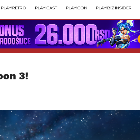
PLAY!RETRO
PLAY!CAST
PLAY!CON
PLAY!BIZ INSIDER
oon 3!