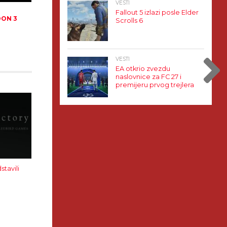
VESTI
Fallout 5 izlazi posle Elder
OON 3
Scrolls 6
VESTI
EA otkrio zvezdu
naslovnice za FC 27 i
premijeru prvog trejlera
stavili