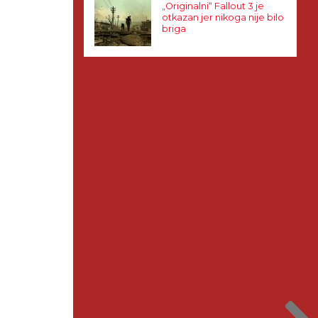
„Originalni“ Fallout 3 je
otkazan jer nikoga nije bilo
briga