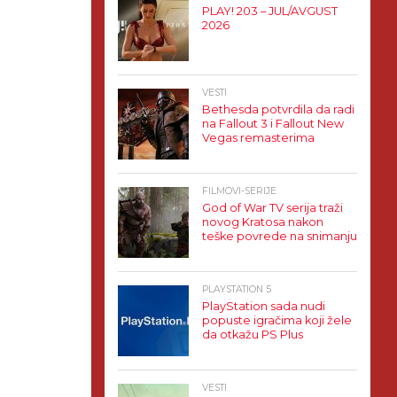
PLAY! 203 – JUL/AVGUST
2026
VESTI
Bethesda potvrdila da radi
na Fallout 3 i Fallout New
Vegas remasterima
FILMOVI-SERIJE
God of War TV serija traži
novog Kratosa nakon
teške povrede na snimanju
PLAYSTATION 5
PlayStation sada nudi
popuste igračima koji žele
da otkažu PS Plus
VESTI