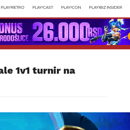
PLAY!RETRO
PLAY!CAST
PLAY!CON
PLAY!BIZ INSIDER
ale 1v1 turnir na