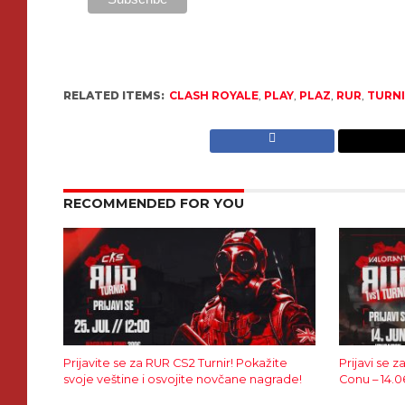
RELATED ITEMS:
CLASH ROYALE
,
PLAY
,
PLAZ
,
RUR
,
TURN
RECOMMENDED FOR YOU
Prijavite se za RUR CS2 Turnir! Pokažite
Prijavi se 
svoje veštine i osvojite novčane nagrade!
Conu – 14.0