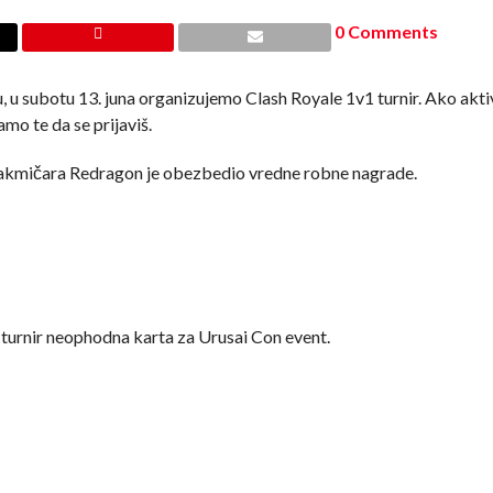
0 Comments
 u subotu 13. juna organizujemo Clash Royale 1v1 turnir. Ako akti
mo te da se prijaviš.
ri takmičara Redragon je obezbedio vredne robne nagrade.
a turnir neophodna karta za Urusai Con event.