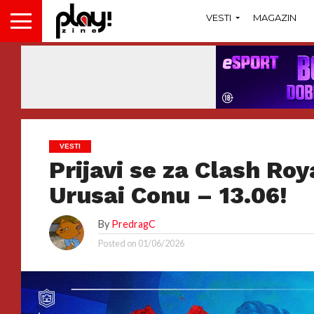
VESTI
MAGAZIN
VESTI
Prijavi se za Clash Roy
Urusai Conu – 13.06!
By
PredragC
Posted on
01/06/2026