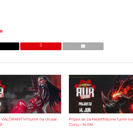
IR
za VALORANT 1v1 turnir na Urusai
Prijavi se za Hearthstone turnir na
6!
Conu – 14.06!