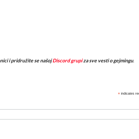
nici i pridružite se našoj
Discord grupi
za sve vesti o gejmingu
.
*
indicates re