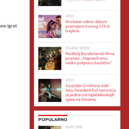
VESTI
Rockstar otkrio datum
vno igraš
premijere trećeg GTA 6
trejlera
FILMOVI-SERIJE
Reditelj Borderlands filma
priznao: „Napravili smo
nešto potpuno bezlično“
VESTI
Sa preko 2 miliona wish
lista, Resident Evil Veronica
je jedna od najiščekivanijih
igara na Steamu
POPULARNO
PLAY! ZINE