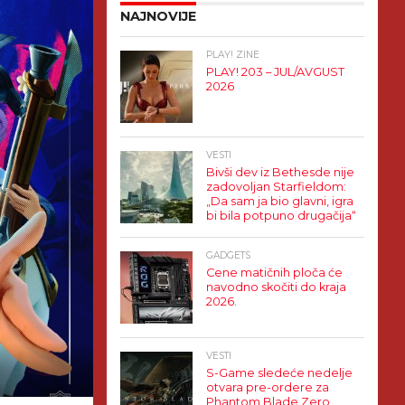
NAJNOVIJE
PLAY! ZINE
PLAY! 203 – JUL/AVGUST
2026
VESTI
Bivši dev iz Bethesde nije
zadovoljan Starfieldom:
„Da sam ja bio glavni, igra
bi bila potpuno drugačija“
GADGETS
Cene matičnih ploča će
navodno skočiti do kraja
2026.
VESTI
S-Game sledeće nedelje
otvara pre-ordere za
Phantom Blade Zero