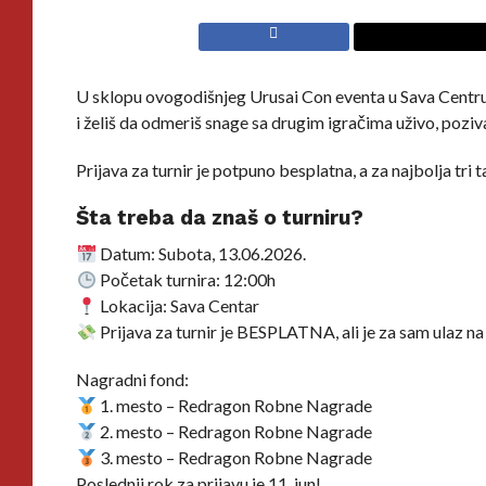
U sklopu ovogodišnjeg Urusai Con eventa u Sava Centru,
i želiš da odmeriš snage sa drugim igračima uživo, poziva
Prijava za turnir je potpuno besplatna, a za najbolja t
Šta treba da znaš o turniru?
Datum: Subota, 13.06.2026.
Početak turnira: 12:00h
Lokacija: Sava Centar
Prijava za turnir je BESPLATNA, ali je za sam ulaz n
Nagradni fond:
1. mesto – Redragon Robne Nagrade
2. mesto – Redragon Robne Nagrade
3. mesto – Redragon Robne Nagrade
Poslednji rok za prijavu je 11. jun!