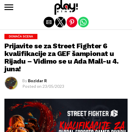
Exit mobile version
DOMAĆA SCENA
Prijavite se za Street Fighter 6
kvalifikacije za GEF šampionat u
Rijadu – Vidimo se u Ada Mall-u 4.
juna!
By
Bozidar R
Posted on
23/05/2023