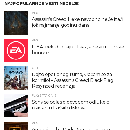
NAJPOPULARNIJE VESTI NEDELJE
VESTI
Assassin’s Creed Hexe navodno neće izaći
još najmanje godinu dana
VESTI
U EA, neki dobijaju otkaz, a neki milionske
bonuse
OPISI
Dajte opet onog ruma, vraćam se za
kormilo! – Assassin’s Creed Black Flag
Resynced recenzija
PLAYSTATION 5
Sony se oglasio povodom odluke o
ukidanju fizičkih diskova
VESTI
Amnesia: The Dark Descent krajem