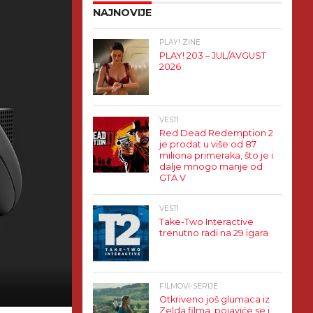
NAJNOVIJE
PLAY! ZINE
PLAY! 203 – JUL/AVGUST
2026
VESTI
Red Dead Redemption 2
je prodat u više od 87
miliona primeraka, što je i
dalje mnogo manje od
GTA V
VESTI
Take-Two Interactive
trenutno radi na 29 igara
FILMOVI-SERIJE
Otkriveno još glumaca iz
Zelda filma, pojaviće se i