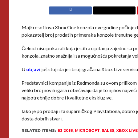
Majkrosoftova Xbox One konzola ove godine počinje da be
pokazatelj broj prodatih primeraka konzole trenutne gen
Čelnici nisu pokazali koja je cifra u pitanju zajedno sa 
konzola, znatno snažnija i sa mogućnošću pokretanja veli
U
objavi
još stoji da je i broj igrača na Xbox Live servi
Predstavnici kompanije iz Redmonda su ovom prilikom
veliki broj novih igara i obećavaju da je to njihov najve
najpotrebnije dobre i kvalitetne ekskluzive.
Iako je po prodaji iza suparničkog Playstationa, dobro 
dosta dobrih stvari.
RELATED ITEMS:
E3 2018
,
MICROSOFT
,
SALES
,
XBOX LIVE