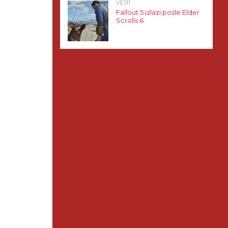
VESTI
Fallout 5 izlazi posle Elder
Scrolls 6