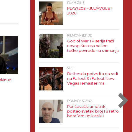
PLAY! ZINE
PLAY! 203 – JUL/AVGUST
2026
FILMOVI-SERIJE
God of War TV serija traži
novog Kratosa nakon
teške povrede na snimanju
VESTI
Bethesda potvrdila da radi
na Fallout 3 i Fallout New
skinuo
Vegas remasterima
DOMAĆA SCENA
Pančevački umetnik
postao svetski broj 1 u retro
beat ’em up klasiku