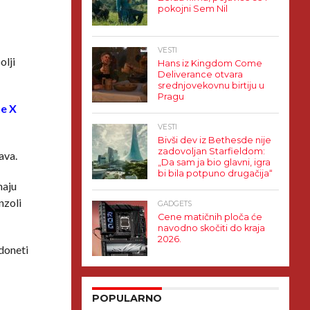
pokojni Sem Nil
VESTI
olji
Hans iz Kingdom Come
Deliverance otvara
srednjovekovnu birtiju u
Pragu
e X
VESTI
Bivši dev iz Bethesde nije
zadovoljan Starfieldom:
ava.
„Da sam ja bio glavni, igra
bi bila potpuno drugačija“
maju
nzoli
GADGETS
Cene matičnih ploča će
navodno skočiti do kraja
2026.
 doneti
POPULARNO