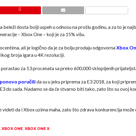
leži dosta bolji uspeh u odnosu na prošlu godinu, a za to je najb
eracije – Xbox One – koji je za 15% višu.
procentima, ali je logično da je za bolju prodaju odgovorna
Xbox On
kog broja igara u 4K rezoluciji.
su porastao za 13 procenata sa preko 600,000 sklopljenih prijateljst
ponovo poručili
da su u jeku priprema za E3 2018, za koji pripre
ći E3 do sada. Nadamo se da će stvarno biti tako, zato što su ovoj ko
je videti da i Xbox uzima maha, zato što zdrava konkurencija može
,
XBOX ONE
,
XBOX ONE X