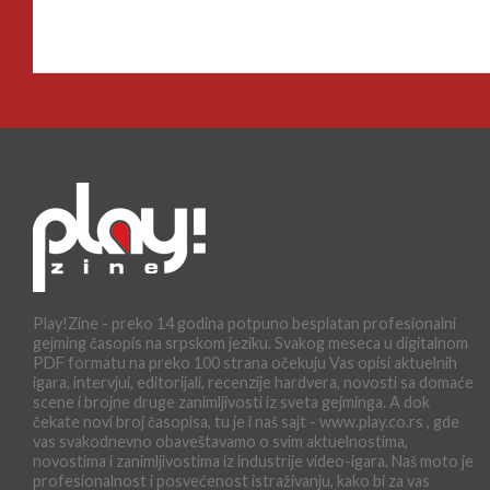
Play!Zine - preko 14 godina potpuno besplatan profesionalni
gejming časopis na srpskom jeziku. Svakog meseca u digitalnom
PDF formatu na preko 100 strana očekuju Vas opisi aktuelnih
igara, intervjui, editorijali, recenzije hardvera, novosti sa domaće
scene i brojne druge zanimljivosti iz sveta gejminga. A dok
čekate novi broj časopisa, tu je i naš sajt - www.play.co.rs , gde
vas svakodnevno obaveštavamo o svim aktuelnostima,
novostima i zanimljivostima iz industrije video-igara. Naš moto je
profesionalnost i posvećenost istraživanju, kako bi za vas