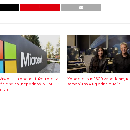
Viskonsina podneli tužbu protiv
Xbox otpustio 1600 zaposlenih, ra
 žale se na „nepodnošljivu buku“
saradnju sa 4 ugledna studija
entra