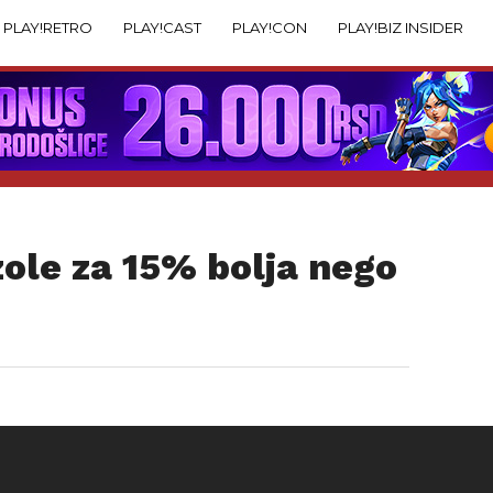
PLAY!RETRO
PLAY!CAST
PLAY!CON
PLAY!BIZ INSIDER
ole za 15% bolja nego