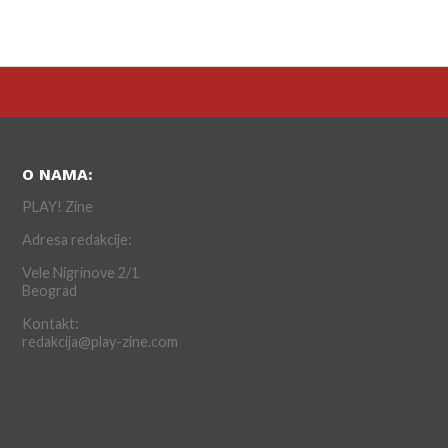
O NAMA:
PLAY! Zine
Adresa redakcije:
Vele Nigrinove 2/1
Beograd
Kontakt:
redakcija@play-zine.com