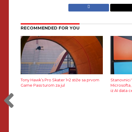
RECOMMENDED FOR YOU
Tony Hawk’s Pro Skater 1+2 stiže sa prvom
Stanovnici 
Game Pass turom za jul
Microsofta,
iz AI data c