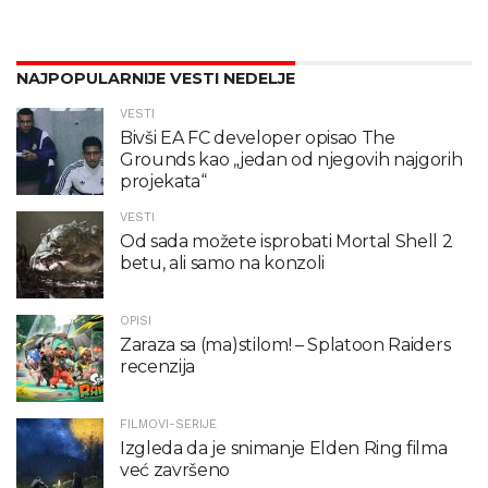
NAJPOPULARNIJE VESTI NEDELJE
VESTI
Bivši EA FC developer opisao The
Grounds kao „jedan od njegovih najgorih
projekata“
VESTI
Od sada možete isprobati Mortal Shell 2
betu, ali samo na konzoli
OPISI
Zaraza sa (ma)stilom! – Splatoon Raiders
recenzija
FILMOVI-SERIJE
Izgleda da je snimanje Elden Ring filma
već završeno