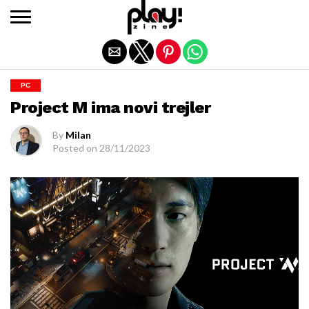
Exit mobile version
PC
Project M ima novi trejler
By
Milan
Posted on
28/11/2023