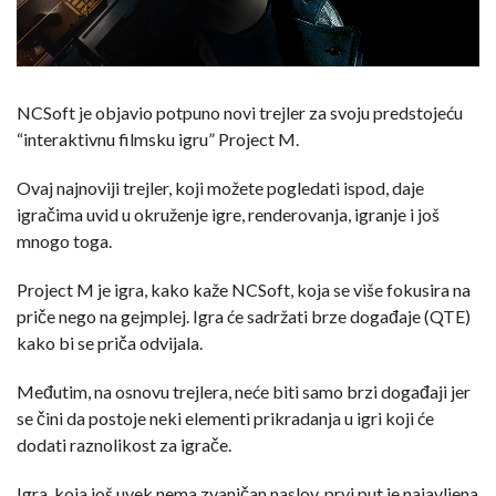
NCSoft je objavio potpuno novi trejler za svoju predstojeću
“interaktivnu filmsku igru” Project M.
Ovaj najnoviji trejler, koji možete pogledati ispod, daje
igračima uvid u okruženje igre, renderovanja, igranje i još
mnogo toga.
Project M je igra, kako kaže NCSoft, koja se više fokusira na
priče nego na gejmplej. Igra će sadržati brze događaje (QTE)
kako bi se priča odvijala.
Međutim, na osnovu trejlera, neće biti samo brzi događaji jer
se čini da postoje neki elementi prikradanja u igri koji će
dodati raznolikost za igrače.
Igra, koja još uvek nema zvaničan naslov, prvi put je najavljena