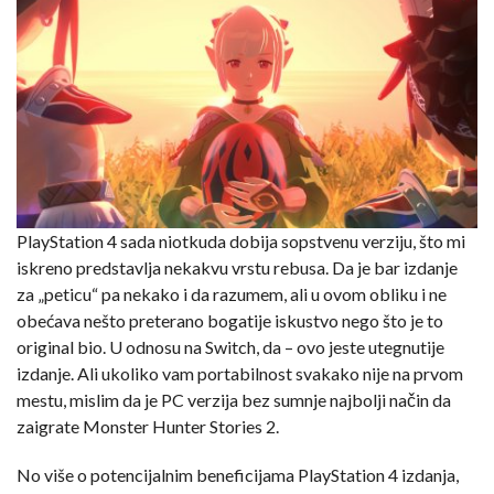
PlayStation 4 sada niotkuda dobija sopstvenu verziju, što mi
iskreno predstavlja nekakvu vrstu rebusa. Da je bar izdanje
za „peticu“ pa nekako i da razumem, ali u ovom obliku i ne
obećava nešto preterano bogatije iskustvo nego što je to
original bio. U odnosu na Switch, da – ovo jeste utegnutije
izdanje. Ali ukoliko vam portabilnost svakako nije na prvom
mestu, mislim da je PC verzija bez sumnje najbolji način da
zaigrate Monster Hunter Stories 2.
No više o potencijalnim beneficijama PlayStation 4 izdanja,