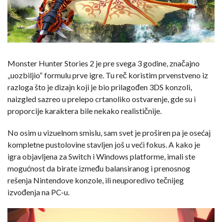
Monster Hunter Stories 2 je pre svega 3 godine, značajno
„uozbiljio“ formulu prve igre. Tu reč koristim prvenstveno iz
razloga što je dizajn koji je bio prilagođen 3DS konzoli,
naizgled sazreo u prelepo crtanoliko ostvarenje, gde su i
proporcije karaktera bile nekako realističnije.
No osim u vizuelnom smislu, sam svet je proširen pa je osećaj
kompletne pustolovine stavljen još u veći fokus. A kako je
igra objavljena za Switch i Windows platforme, imali ste
mogućnost da birate između balansiranog i prenosnog
rešenja Nintendove konzole, ili neuporedivo tečnijeg
izvođenja na PC-u.