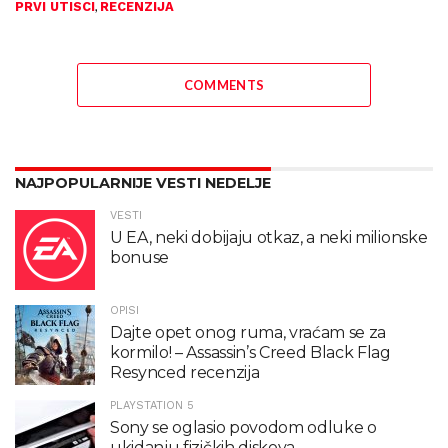
,
PRVI UTISCI
RECENZIJA
COMMENTS
NAJPOPULARNIJE VESTI NEDELJE
VESTI
U EA, neki dobijaju otkaz, a neki milionske
bonuse
OPISI
Dajte opet onog ruma, vraćam se za
kormilo! – Assassin’s Creed Black Flag
Resynced recenzija
PLAYSTATION 5
Sony se oglasio povodom odluke o
ukidanju fizičkih diskova