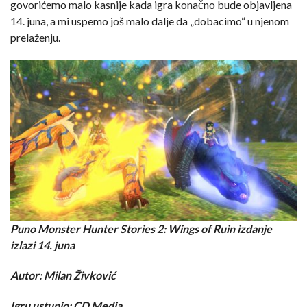
govorićemo malo kasnije kada igra konačno bude objavljena
14. juna, a mi uspemo još malo dalje da „dobacimo“ u njenom
prelaženju.
Puno Monster Hunter Stories 2: Wings of Ruin izdanje
izlazi 14. juna
Autor: Milan Živković
Igru ustupio: CD Media