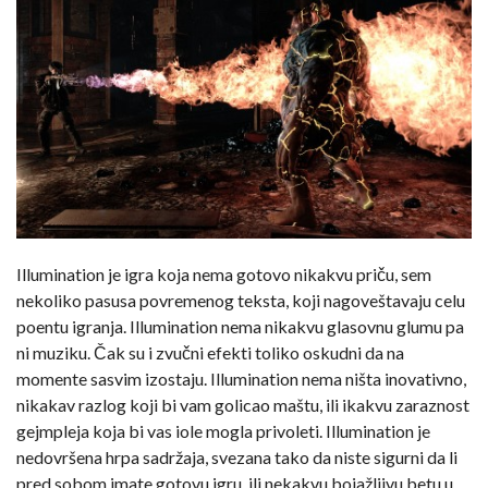
Illumination je igra koja nema gotovo nikakvu priču, sem
nekoliko pasusa povremenog teksta, koji nagoveštavaju celu
poentu igranja. Illumination nema nikakvu glasovnu glumu pa
ni muziku. Čak su i zvučni efekti toliko oskudni da na
momente sasvim izostaju. Illumination nema ništa inovativno,
nikakav razlog koji bi vam golicao maštu, ili ikakvu zaraznost
gejmpleja koja bi vas iole mogla privoleti. Illumination je
nedovršena hrpa sadržaja, svezana tako da niste sigurni da li
pred sobom imate gotovu igru, ili nekakvu bojažljivu betu u