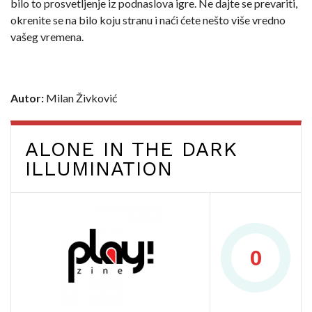
bilo to prosvetljenje iz podnaslova igre. Ne dajte se prevariti,
okrenite se na bilo koju stranu i naći ćete nešto više vredno
vašeg vremena.
Autor:
Milan Živković
ALONE IN THE DARK
ILLUMINATION
0