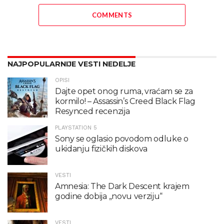
COMMENTS
NAJPOPULARNIJE VESTI NEDELJE
OPISI
Dajte opet onog ruma, vraćam se za
kormilo! – Assassin’s Creed Black Flag
Resynced recenzija
PLAYSTATION 5
Sony se oglasio povodom odluke o
ukidanju fizičkih diskova
VESTI
Amnesia: The Dark Descent krajem
godine dobija „novu verziju“
VESTI