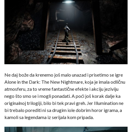
Ne daj bože da krenemo još malo unazad i prisetimo se igre
Alone in the Dark: The New Nightmare, koja je imala odličnu
atmosferu, za to vreme fantastične efekte i akciju jeziviju
nego što smo se i mogli ponadati. A poći još korak dalje ka
originalnoj trilogiji, bilo bi tek pravi greh. Jer Illumination ne
bi trebalo porediti ni sa drugim iole dobrim horor igrama, a
kamoli sa legendama iz serijala kom pripada.