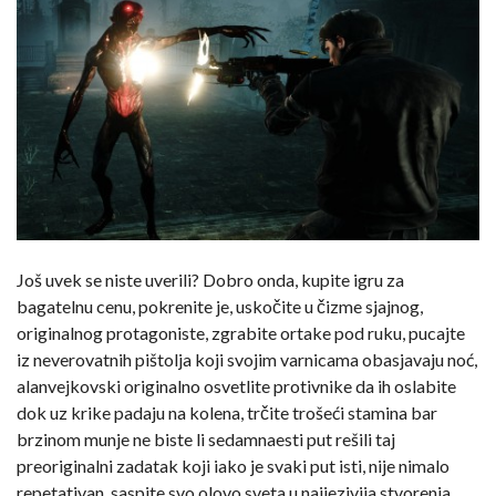
Još uvek se niste uverili? Dobro onda, kupite igru za
bagatelnu cenu, pokrenite je, uskočite u čizme sjajnog,
originalnog protagoniste, zgrabite ortake pod ruku, pucajte
iz neverovatnih pištolja koji svojim varnicama obasjavaju noć,
alanvejkovski originalno osvetlite protivnike da ih oslabite
dok uz krike padaju na kolena, trčite trošeći stamina bar
brzinom munje ne biste li sedamnaesti put rešili taj
preoriginalni zadatak koji iako je svaki put isti, nije nimalo
repetativan, saspite svo olovo sveta u najjezivija stvorenja