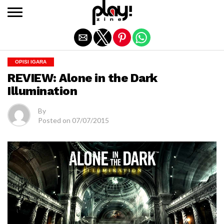
Exit mobile version
OPISI IGARA
REVIEW: Alone in the Dark
Illumination
By
Posted on
07/07/2015