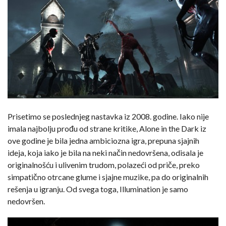
Prisetimo se poslednjeg nastavka iz 2008. godine. Iako nije
imala najbolju prođu od strane kritike, Alone in the Dark iz
ove godine je bila jedna ambiciozna igra, prepuna sjajnih
ideja, koja iako je bila na neki način nedovršena, odisala je
originalnošću i ulivenim trudom, polazeći od priče, preko
simpatično otrcane glume i sjajne muzike, pa do originalnih
rešenja u igranju. Od svega toga, Illumination je samo
nedovršen.