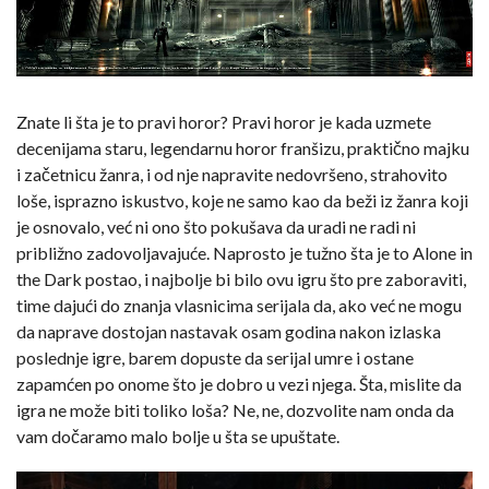
Znate li šta je to pravi horor? Pravi horor je kada uzmete
decenijama staru, legendarnu horor franšizu, praktično majku
i začetnicu žanra, i od nje napravite nedovršeno, strahovito
loše, isprazno iskustvo, koje ne samo kao da beži iz žanra koji
je osnovalo, već ni ono što pokušava da uradi ne radi ni
približno zadovoljavajuće. Naprosto je tužno šta je to Alone in
the Dark postao, i najbolje bi bilo ovu igru što pre zaboraviti,
time dajući do znanja vlasnicima serijala da, ako već ne mogu
da naprave dostojan nastavak osam godina nakon izlaska
poslednje igre, barem dopuste da serijal umre i ostane
zapamćen po onome što je dobro u vezi njega. Šta, mislite da
igra ne može biti toliko loša? Ne, ne, dozvolite nam onda da
vam dočaramo malo bolje u šta se upuštate.