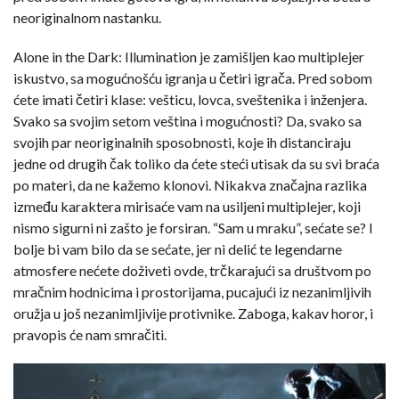
neoriginalnom nastanku.
Alone in the Dark: Illumination je zamišljen kao multiplejer
iskustvo, sa mogućnošću igranja u četiri igrača. Pred sobom
ćete imati četiri klase: vešticu, lovca, sveštenika i inženjera.
Svako sa svojim setom veština i mogućnosti? Da, svako sa
svojih par neoriginalnih sposobnosti, koje ih distanciraju
jedne od drugih čak toliko da ćete steći utisak da su svi braća
po materi, da ne kažemo klonovi. Nikakva značajna razlika
između karaktera mirisaće vam na usiljeni multiplejer, koji
nismo sigurni ni zašto je forsiran. “Sam u mraku”, sećate se? I
bolje bi vam bilo da se sećate, jer ni delić te legendarne
atmosfere nećete doživeti ovde, trčkarajući sa društvom po
mračnim hodnicima i prostorijama, pucajući iz nezanimljivih
oružja u još nezanimljivije protivnike. Zaboga, kakav horor, i
pravopis će nam smračiti.