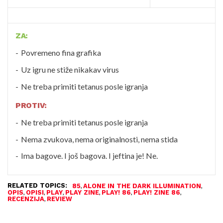
ZA:
Povremeno fina grafika
Uz igru ne stiže nikakav virus
Ne treba primiti tetanus posle igranja
PROTIV:
Ne treba primiti tetanus posle igranja
Nema zvukova, nema originalnosti, nema stida
Ima bagove. I još bagova. I jeftina je! Ne.
RELATED TOPICS:
,
,
85
ALONE IN THE DARK ILLUMINATION
,
,
,
,
,
,
OPIS
OPISI
PLAY
PLAY ZINE
PLAY! 86
PLAY! ZINE 86
,
RECENZIJA
REVIEW