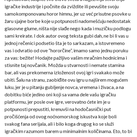
igračke industrije i počnite da zviždite ili pevušite svoju
samokomponovanu horor himnu, jer uz već prisutne psovke u
žaru sjajne borbe koje u potpunosti nadomešćuju nedostatak
glasovne glume, ništa nije slađe nego kada i muzičku podlogu
sami kreirate. I dok autor ovog teksta gubi dah, ne bi li vas u
jednoj rečenici podsetio šta je to sarkazam, a istovremeno
vas i odvratio od ove “hororčine”, imamo samo jednu poruku
za vas: bežite! Hodajte pažljivo vašim mračnim hodnicima i
stisnite taj novčanik. Možda u stvarnosti i nemate stamina
bar, ali vas prekomerna izloženost ovoj igri svakako može
ubiti. Šalu na stranu, zaobiđite ovu igru u najširem mogućem
luku, jer je u pitanju gubljenje novca, vremena i živaca, a na
dobitku biće jedino oni koji sa vama dele vašu igračku
platformu, jer posle ove igre, verovatno ćete im je u
potpunosti prepustiti, krenuvši na hodočasnički put
pročišćenja od ovog noćnomorskog iskustva koje boli
svakog fana serijala, ali i bilo koga drugog ko se služi
igračkim razumom barem u minimalnim količinama. Eto, to bi