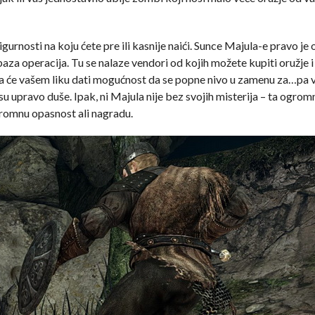
gurnosti na koju ćete pre ili kasnije naići. Sunce Majula-e pravo je
 baza operacija. Tu se nalaze vendori od kojih možete kupiti oružje
ja će vašem liku dati mogućnost da se popne nivo u zamenu za…pa v
 su upravo duše. Ipak, ni Majula nije bez svojih misterija – ta ogro
gromnu opasnost ali nagradu.