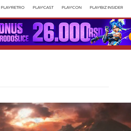
PLAY!RETRO
PLAY!CAST
PLAY!CON
PLAY!BIZ INSIDER