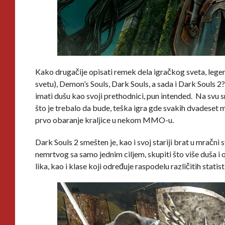
Kako drugačije opisati remek dela igračkog sveta, legend
svetu), Demon’s Souls, Dark Souls, a sada i Dark Souls 2?
imati dušu kao svoji prethodnici, pun intended. Na svu sr
što je trebalo da bude, teška igra gde svakih dvadeset m
prvo obaranje kraljice u nekom MMO-u.
Dark Souls 2 smešten je, kao i svoj stariji brat u mračni
nemrtvog sa samo jednim ciljem, skupiti što više duša i 
lika, kao i klase koji određuje raspodelu različitih statis