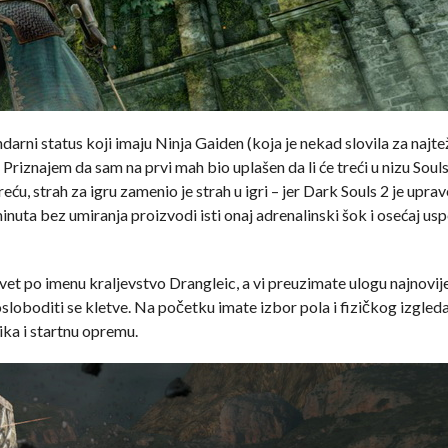
arni status koji imaju Ninja Gaiden (koja je nekad slovila za najte
 Priznajem da sam na prvi mah bio uplašen da li će treći u nizu Souls
eću, strah za igru zamenio je strah u igri – jer Dark Souls 2 je upr
inuta bez umiranja proizvodi isti onaj adrenalinski šok i osećaj us
 svet po imenu kraljevstvo Drangleic, a vi preuzimate ulogu najnovij
osloboditi se kletve. Na početku imate izbor pola i fizičkog izgled
tika i startnu opremu.