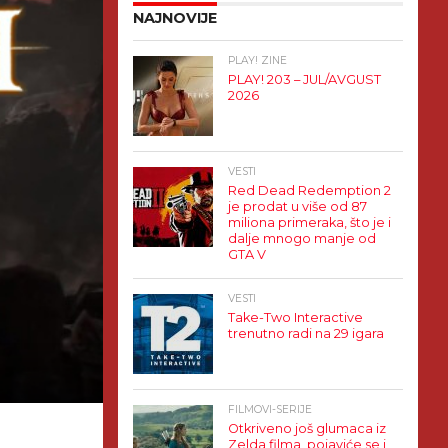
NAJNOVIJE
PLAY! ZINE
PLAY! 203 – JUL/AVGUST
2026
VESTI
Red Dead Redemption 2
je prodat u više od 87
miliona primeraka, što je i
dalje mnogo manje od
GTA V
VESTI
Take-Two Interactive
trenutno radi na 29 igara
FILMOVI-SERIJE
Otkriveno još glumaca iz
Zelda filma, pojaviće se i