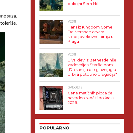
pokojni Sem Nil
une suza,
VESTI
toleriše.
Hans iz Kingdom Come
Deliverance otvara
srednjovekovnu birtiju u
Pragu
VESTI
Bivši dev iz Bethesde nije
zadovoljan Starfieldom:
„Da sam ja bio glavni, igra
bi bila potpuno drugačija“
GADGETS
Cene matičnih ploča će
navodno skočiti do kraja
2026.
POPULARNO