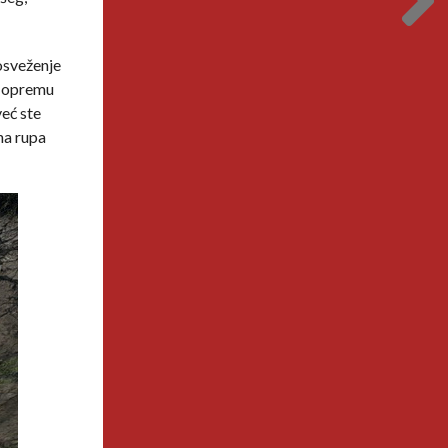
 osveženje
 i opremu
eć ste
mna rupa