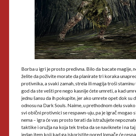
Borba u igri je prosto predivna. Bilo da bacate magije, n
želite da poživite morate da planirate tri koraka unapre
protivnika, a svaki zamah, strela ili magija troši stami
god da ste vešti pre nego kasnije ćete umreti, a kad umre
jednu šansu da ih pokupite, jer ako umrete opet dok su 
odnosu na Dark Souls. Naime, u prethodnom delu svako o
svi obični protivnici se respawn-uju, pa je igrač mogao 
nema – igra će vas prosto terati da istražujete nepoznat
taktike i oružja na koja tek treba da se naviknete i na t
jedan item koji kad ga iskoristite pored lomače će respaw