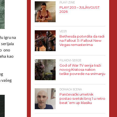
PLAY! ZINE
PLAY! 203 – JUL/AVGUST
2026
VESTI
Bethesda potvrdila da radi
žu igru na
na Fallout 3 i Fallout New
 serijala
Vegas remasterima
avo ono
peha kao
FILMOVI-SERIJE
God of War TV serija traži
novog Kratosa nakon
eg
teške povrede na snimanju
a vašeg
DOMAĆA SCENA
Pančevački umetnik
postao svetski broj 1 u retro
beat ’em up klasiku