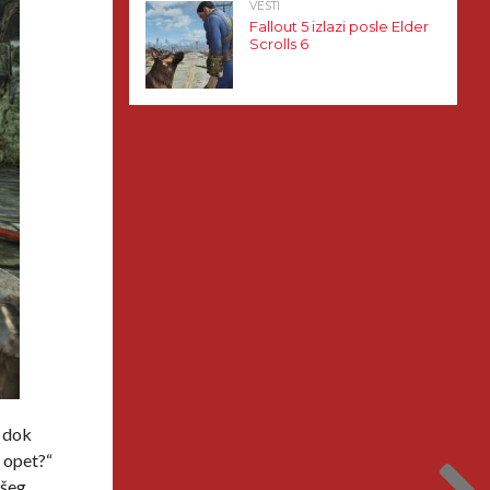
VESTI
Fallout 5 izlazi posle Elder
Scrolls 6
e dok
r opet?“
ašeg,