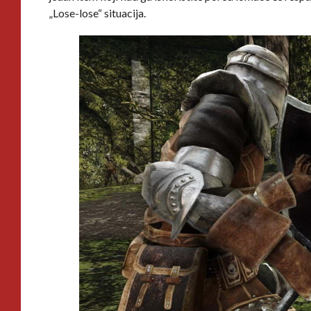
„Lose-lose“ situacija.