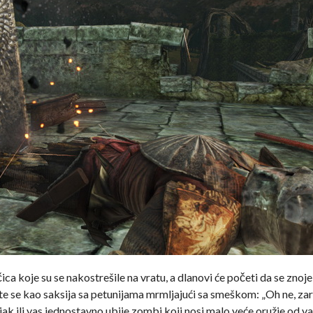
a koje su se nakostrešile na vratu, a dlanovi će početi da se znoj
te se kao saksija sa petunijama mrmljajući sa smeškom: „Oh ne, za
iljak ili vas jednostavno ubije zombi koji nosi malo veće oružje od v