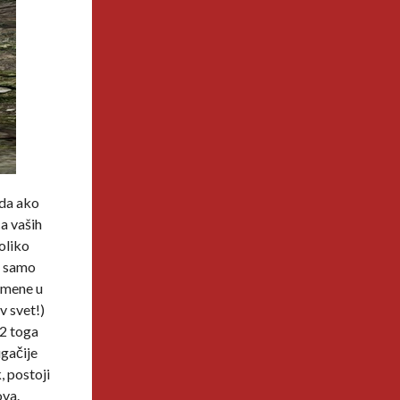
 da ako
ca vaših
oliko
te samo
romene u
v svet!)
 2 toga
ugačije
, postoji
ova.