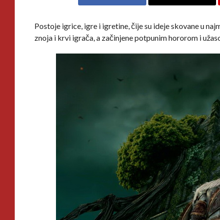
Postoje igrice, igre i igretine, čije su ideje skovane u
znoja i krvi igrača, a začinjene potpunim hororom i uža