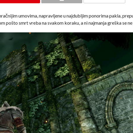
 najmračnijim umovima, napravljene u najdubljim ponorima pakla, prep
som pošto smrt vreba na svakom koraku, a ni najmanja greška se ne 