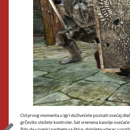
Od prvog momenta u igri doživećete poznati osećaj dlačic
grčevito stežete kontroler. Sat vremena kasnije osećaće
Bilo da u panici padnete sa litice, dobijete udarac u pot