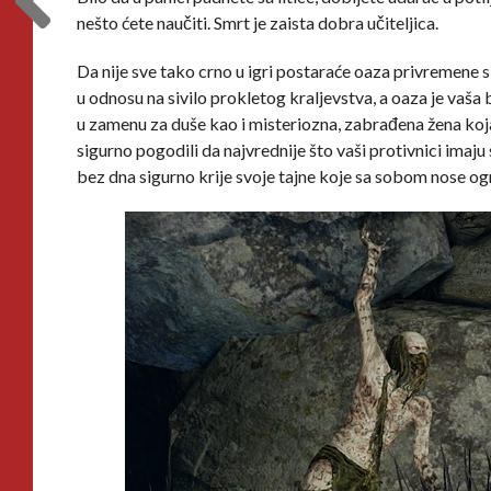
nešto ćete naučiti. Smrt je zaista dobra učiteljica.
Da nije sve tako crno u igri postaraće oaza privremene si
u odnosu na sivilo prokletog kraljevstva, a oaza je vaša
u zamenu za duše kao i misteriozna, zabrađena žena ko
sigurno pogodili da najvrednije što vaši protivnici imaju
bez dna sigurno krije svoje tajne koje sa sobom nose o