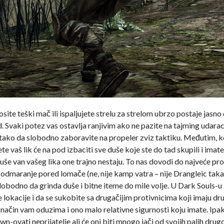
osite teški mač ili ispaljujete strelu za strelom ubrzo postaje jasno
d. Svaki potez vas ostavlja ranjivim ako ne pazite na tajming udara
nu tako da slobodno zaboravite na propeler zviz taktiku. Međutim, k
te vaš lik će na pod izbaciti sve duše koje ste do tad skupili i ima
duše van vašeg lika one trajno nestaju. To nas dovodi do najveće p
dmaranje pored lomače (ne, nije kamp vatra – nije Drangleic taka
slobodno da grinda duše i bitne iteme do mile volje. U Dark Souls-u
e lokacije i da se sukobite sa drugačijim protivnicima koji imaju dr
aj način vam oduzima i ono malo relativne sigurnosti koju imate. Ipak
n-ovati neprijatelje ali će oni biti mnogo jači od svojih palih drug