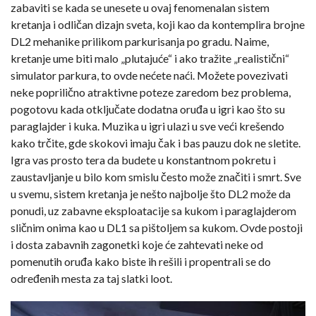
zabaviti se kada se unesete u ovaj fenomenalan sistem
kretanja i odličan dizajn sveta, koji kao da kontemplira brojne
DL2 mehanike prilikom parkurisanja po gradu. Naime,
kretanje ume biti malo „plutajuće“ i ako tražite „realistični“
simulator parkura, to ovde nećete naći. Možete povezivati
neke poprilično atraktivne poteze zaredom bez problema,
pogotovu kada otključate dodatna oruđa u igri kao što su
paraglajder i kuka. Muzika u igri ulazi u sve veći krešendo
kako trčite, gde skokovi imaju čak i bas pauzu dok ne sletite.
Igra vas prosto tera da budete u konstantnom pokretu i
zaustavljanje u bilo kom smislu često može značiti i smrt. Sve
u svemu, sistem kretanja je nešto najbolje što DL2 može da
ponudi, uz zabavne eksploatacije sa kukom i paraglajderom
sličnim onima kao u DL1 sa pištoljem sa kukom. Ovde postoji
i dosta zabavnih zagonetki koje će zahtevati neke od
pomenutih oruđa kako biste ih rešili i propentrali se do
određenih mesta za taj slatki loot.