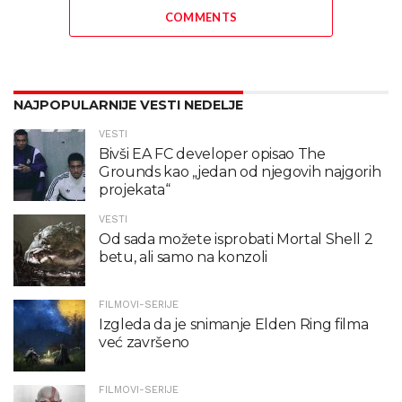
COMMENTS
NAJPOPULARNIJE VESTI NEDELJE
VESTI
Bivši EA FC developer opisao The
Grounds kao „jedan od njegovih najgorih
projekata“
VESTI
Od sada možete isprobati Mortal Shell 2
betu, ali samo na konzoli
FILMOVI-SERIJE
Izgleda da je snimanje Elden Ring filma
već završeno
FILMOVI-SERIJE