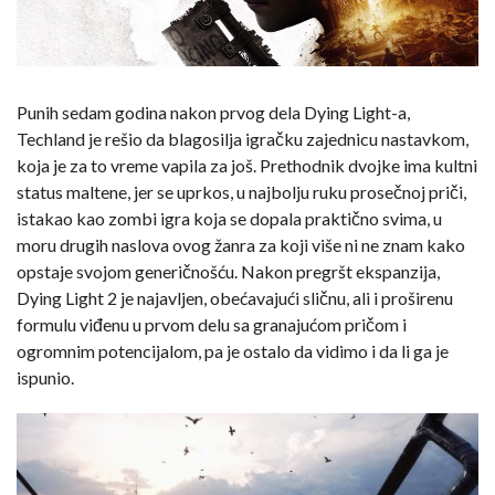
Punih sedam godina nakon prvog dela Dying Light-a,
Techland je rešio da blagosilja igračku zajednicu nastavkom,
koja je za to vreme vapila za još. Prethodnik dvojke ima kultni
status maltene, jer se uprkos, u najbolju ruku prosečnoj priči,
istakao kao zombi igra koja se dopala praktično svima, u
moru drugih naslova ovog žanra za koji više ni ne znam kako
opstaje svojom generičnošću. Nakon pregršt ekspanzija,
Dying Light 2 je najavljen, obećavajući sličnu, ali i proširenu
formulu viđenu u prvom delu sa granajućom pričom i
ogromnim potencijalom, pa je ostalo da vidimo i da li ga je
ispunio.