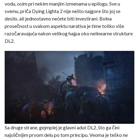
vodu, osim pri nekim manjim izmenama u epilogu. Sve u
svemu, priča Dying Lighta 2 nije nešto najgore što joj se
desilo, ali jednostavno nećete biti investirani. Bolna
prosečnost u svakom aspektu narativa je time toliko više
razočaravajuća nakon velikog hajpa oko nelinearne strukture
DL2.
Sa druge strane, gejmplej je glavni adut DL2, što ga čini
najsličnijim prvom delu po tom principu. Veoma je teško ne