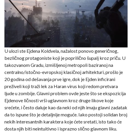
U ulozi ste Ejdena Koldvela, nažalost ponovo generičnog,
bezličnog protagoniste koji je poprilično šupalj kroz priču. U
takozvanom Gradu, izmišljenoj metropoli baziranoj na
centralno/istočno-evropskoj klasičnoj arhitekturi, prošlo je
20 godina od dešavanja prve igre, dok je Ejden inficirani
preživeli koji traži lek za Haran virus koji redom pretvara
ljude u zombije. Glavni problem ovde jeste što se ekspozicija
Ejdenove ličnosti vrši uglavnom kroz druge likove koje
srećete, i često daluje kao da neki od njih imaju glavni zadatak
da to ispune što je detaljnije moguće. Iako postoji solidan broj
nekih interesantnih karaktera koje ćete sretati, isto tako će
dosta njih biti neintuitivno i isprazno slično glavnom liku.