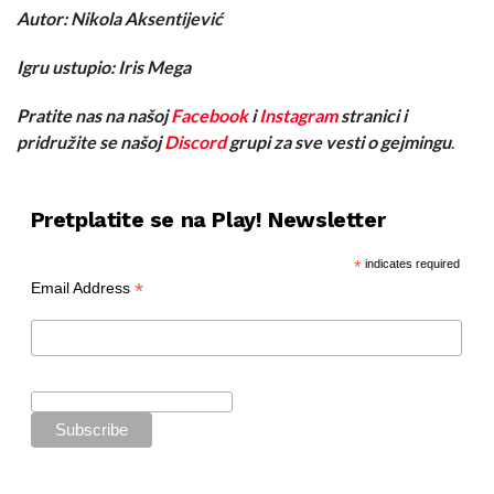
Autor: Nikola Aksentijević
Igru ustupio: Iris Mega
Pratite nas na našoj
Facebook
i
Instagram
stranici i
pridružite se našoj
Discord
grupi za sve vesti o gejmingu
.
Pretplatite se na Play! Newsletter
*
indicates required
*
Email Address