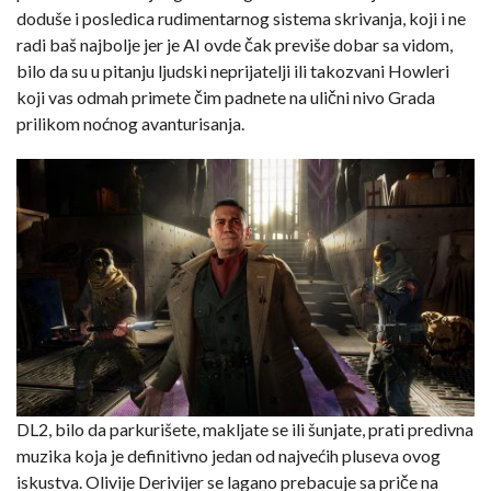
doduše i posledica rudimentarnog sistema skrivanja, koji i ne
radi baš najbolje jer je AI ovde čak previše dobar sa vidom,
bilo da su u pitanju ljudski neprijatelji ili takozvani Howleri
koji vas odmah primete čim padnete na ulični nivo Grada
prilikom noćnog avanturisanja.
DL2, bilo da parkurišete, makljate se ili šunjate, prati predivna
muzika koja je definitivno jedan od najvećih pluseva ovog
iskustva. Olivije Derivijer se lagano prebacuje sa priče na