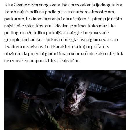
istraživanje otvorenog sveta, bez preskakanja ijednog takta,
kombinujući odličnu podlogu sa trenutnom atmosferom,
parkurom, brzinom kretanja i okruženjem. U pitanju je nešto
najsličnije roler-kosteru i idealan je primer kako muzička
podloga može toliko poboljšati naizgled nepovezane
gejmplej mehanike. Uprkos tome, glasovna gluma varira u
kvalitetu u zavisnosti od karaktera sa kojim pričate, s
obzirom da pojedini glumci imaju veoma čudne akcente, dok
ne iznose emociju ni izbliza realistično.