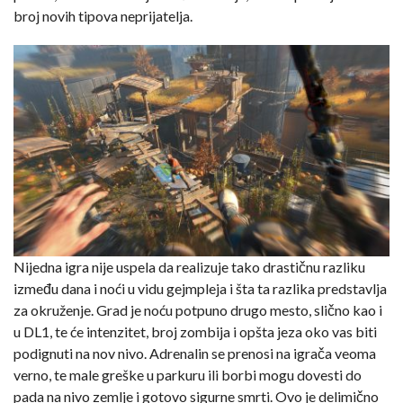
broj novih tipova neprijatelja.
Nijedna igra nije uspela da realizuje tako drastičnu razliku
između dana i noći u vidu gejmpleja i šta ta razlika predstavlja
za okruženje. Grad je noću potpuno drugo mesto, slično kao i
u DL1, te će intenzitet, broj zombija i opšta jeza oko vas biti
podignuti na nov nivo. Adrenalin se prenosi na igrača veoma
verno, te male greške u parkuru ili borbi mogu dovesti do
pada na nivo zemlje i gotovo sigurne smrti. Ovo je delimično