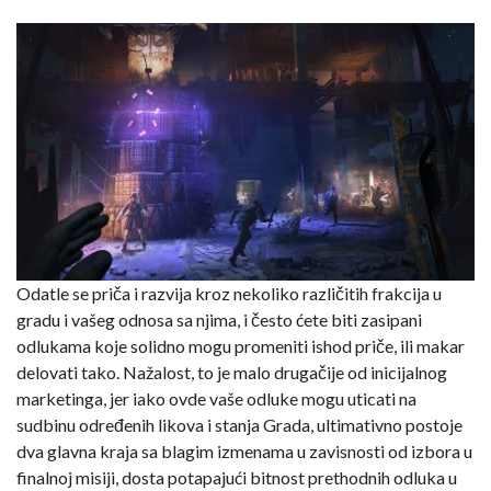
Odatle se priča i razvija kroz nekoliko različitih frakcija u
gradu i vašeg odnosa sa njima, i često ćete biti zasipani
odlukama koje solidno mogu promeniti ishod priče, ili makar
delovati tako. Nažalost, to je malo drugačije od inicijalnog
marketinga, jer iako ovde vaše odluke mogu uticati na
sudbinu određenih likova i stanja Grada, ultimativno postoje
dva glavna kraja sa blagim izmenama u zavisnosti od izbora u
finalnoj misiji, dosta potapajući bitnost prethodnih odluka u