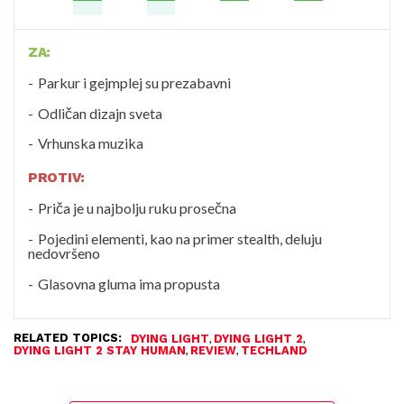
ZA:
Parkur i gejmplej su prezabavni
Odličan dizajn sveta
Vrhunska muzika
PROTIV:
Priča je u najbolju ruku prosečna
Pojedini elementi, kao na primer stealth, deluju
nedovršeno
Glasovna gluma ima propusta
RELATED TOPICS:
,
,
DYING LIGHT
DYING LIGHT 2
,
,
DYING LIGHT 2 STAY HUMAN
REVIEW
TECHLAND