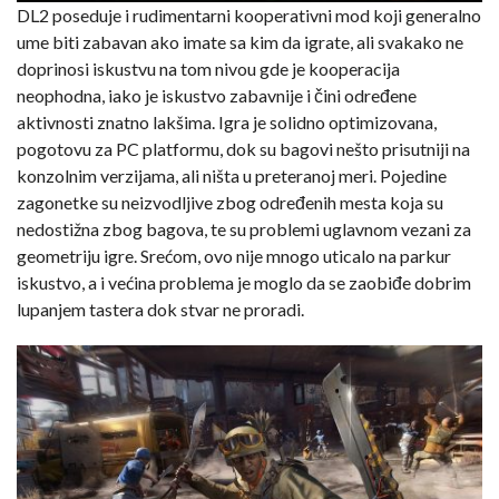
DL2 poseduje i rudimentarni kooperativni mod koji generalno
ume biti zabavan ako imate sa kim da igrate, ali svakako ne
doprinosi iskustvu na tom nivou gde je kooperacija
neophodna, iako je iskustvo zabavnije i čini određene
aktivnosti znatno lakšima. Igra je solidno optimizovana,
pogotovu za PC platformu, dok su bagovi nešto prisutniji na
konzolnim verzijama, ali ništa u preteranoj meri. Pojedine
zagonetke su neizvodljive zbog određenih mesta koja su
nedostižna zbog bagova, te su problemi uglavnom vezani za
geometriju igre. Srećom, ovo nije mnogo uticalo na parkur
iskustvo, a i većina problema je moglo da se zaobiđe dobrim
lupanjem tastera dok stvar ne proradi.