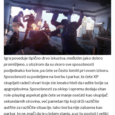
Igra poseduje tipično drvo iskustva, međutim jako dobro
promišljeno, s obzirom da su skoro sve sposobnosti
podjednako korisne, pa ćete se često lomiti pri ovom izboru.
Sposobnosti su podeljene na borbu i parkur, te ćete XP
skupljati radeći stvari koje ste ionako hteli da radite bolje sa
apgrejdovima. Sposobnosti za oklop i opremu dodaju sitan
role-playing aspekat gde ćete se manje osećati kao skupljač
sekundarnih sirovina, već pametan tip koji drži različite
autfite za različite situacije. Iako borba nije zabavna kao
parkur, to ne znači da je u lošem stanju, a uz to postoji i veliki