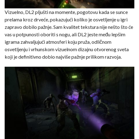
Vizuelno, DL2 pljušti na momente, pogotovu kada se sunce
prelama kroz drveće, pokazujući koliko je osvetljenje u igri
zapravo dobilo pažnje. Sam kvalitet tekstura nije nešto što će
vas u potpunosti oboriti s nogu, ali DL2 jeste među lepšim
igrama zahvaljujući atmosferi koju pruža, odličnom
osvetljenju i vrhunskom vizuelnom dizajnu otvorenog sveta
koji je definitivno dobio najviše pažnje prilikom razvoja.