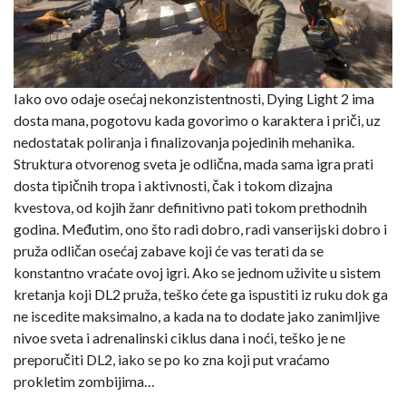
Iako ovo odaje osećaj nekonzistentnosti, Dying Light 2 ima
dosta mana, pogotovu kada govorimo o karaktera i priči, uz
nedostatak poliranja i finalizovanja pojedinih mehanika.
Struktura otvorenog sveta je odlična, mada sama igra prati
dosta tipičnih tropa i aktivnosti, čak i tokom dizajna
kvestova, od kojih žanr definitivno pati tokom prethodnih
godina. Međutim, ono što radi dobro, radi vanserijski dobro i
pruža odličan osećaj zabave koji će vas terati da se
konstantno vraćate ovoj igri. Ako se jednom uživite u sistem
kretanja koji DL2 pruža, teško ćete ga ispustiti iz ruku dok ga
ne iscedite maksimalno, a kada na to dodate jako zanimljive
nivoe sveta i adrenalinski ciklus dana i noći, teško je ne
preporučiti DL2, iako se po ko zna koji put vraćamo
prokletim zombijima…