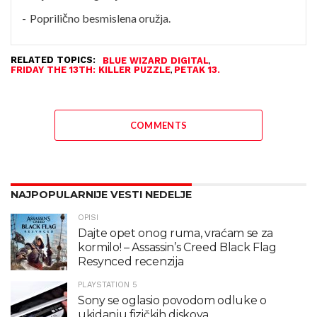
Poprilično besmislena oružja.
RELATED TOPICS:
,
BLUE WIZARD DIGITAL
,
FRIDAY THE 13TH: KILLER PUZZLE
PETAK 13.
COMMENTS
NAJPOPULARNIJE VESTI NEDELJE
OPISI
Dajte opet onog ruma, vraćam se za
kormilo! – Assassin’s Creed Black Flag
Resynced recenzija
PLAYSTATION 5
Sony se oglasio povodom odluke o
ukidanju fizičkih diskova