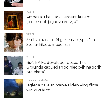
VESTI
Amnesia: The Dark Descent krajem
godine dobija „novu verziju“
VESTI
Shift Up izbacio AI generisan „spot“ za
Stellar Blade: Blood Rain
VESTI
Bivši EA FC developer opisao The
Grounds kao „jedan od njegovih najgorih
projekata“
FILMOVI-SERIJE
Izgleda da je snimanje Elden Ring filma
već završeno