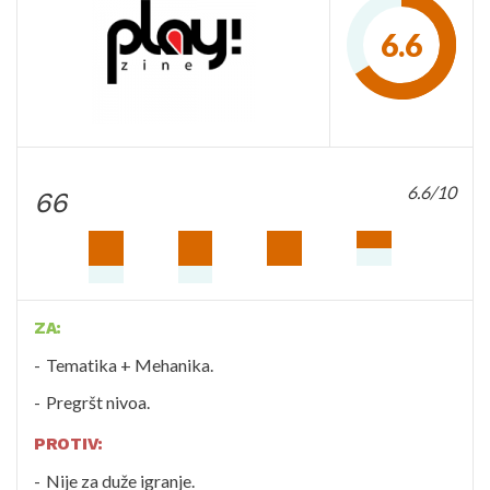
6.6
6.6/10
66
ZA:
Tematika + Mehanika.
Pregršt nivoa.
PROTIV:
Nije za duže igranje.