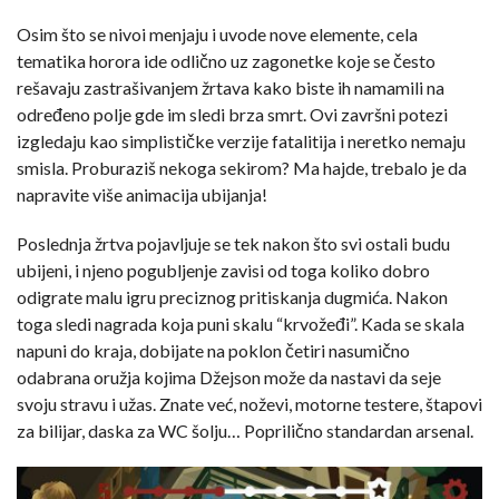
Osim što se nivoi menjaju i uvode nove elemente, cela
tematika horora ide odlično uz zagonetke koje se često
rešavaju zastrašivanjem žrtava kako biste ih namamili na
određeno polje gde im sledi brza smrt. Ovi završni potezi
izgledaju kao simplističke verzije fatalitija i neretko nemaju
smisla. Proburaziš nekoga sekirom? Ma hajde, trebalo je da
napravite više animacija ubijanja!
Poslednja žrtva pojavljuje se tek nakon što svi ostali budu
ubijeni, i njeno pogubljenje zavisi od toga koliko dobro
odigrate malu igru preciznog pritiskanja dugmića. Nakon
toga sledi nagrada koja puni skalu “krvožeđi”. Kada se skala
napuni do kraja, dobijate na poklon četiri nasumično
odabrana oružja kojima Džejson može da nastavi da seje
svoju stravu i užas. Znate već, noževi, motorne testere, štapovi
za bilijar, daska za WC šolju… Poprilično standardan arsenal.