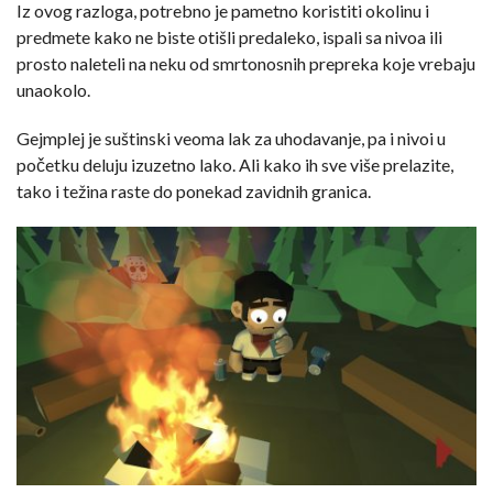
Iz ovog razloga, potrebno je pametno koristiti okolinu i
predmete kako ne biste otišli predaleko, ispali sa nivoa ili
prosto naleteli na neku od smrtonosnih prepreka koje vrebaju
unaokolo.
Gejmplej je suštinski veoma lak za uhodavanje, pa i nivoi u
početku deluju izuzetno lako. Ali kako ih sve više prelazite,
tako i težina raste do ponekad zavidnih granica.