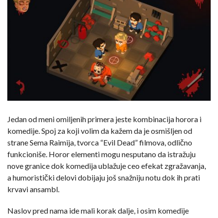
Jedan od meni omiljenih primera jeste kombinacija horora i
komedije. Spoj za koji volim da kažem da je osmišljen od
strane Sema Raimija, tvorca “Evil Dead” filmova, odlično
funkcioniše. Horor elementi mogu nesputano da istražuju
nove granice dok komedija ublažuje ceo efekat zgražavanja,
a humoristički delovi dobijaju još snažniju notu dok ih prati
krvavi ansambl.
Naslov pred nama ide mali korak dalje, i osim komedije