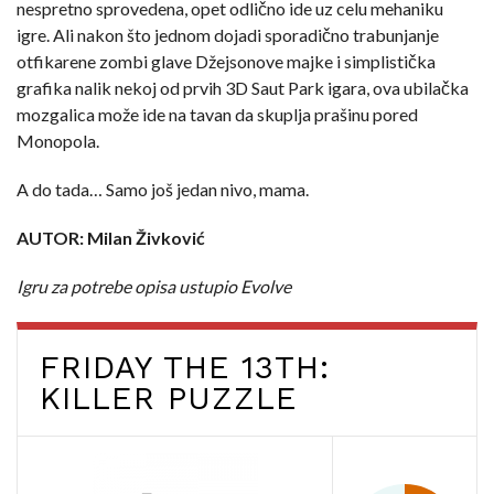
nespretno sprovedena, opet odlično ide uz celu mehaniku
igre. Ali nakon što jednom dojadi sporadično trabunjanje
otfikarene zombi glave Džejsonove majke i simplistička
grafika nalik nekoj od prvih 3D Saut Park igara, ova ubilačka
mozgalica može ide na tavan da skuplja prašinu pored
Monopola.
A do tada… Samo još jedan nivo, mama.
AUTOR: Milan Živković
Igru za potrebe opisa ustupio Evolve
FRIDAY THE 13TH:
KILLER PUZZLE