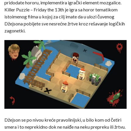
pridodate hororu, implementira igrački element mozgalice.
Killer Puzzle – Friday the 13th je igra sa horor tematikom
istoimenog filma u kojoj za cilj imate da u ulozi čuvenog
Džejsona pobijete sve nesrećne žrtve kroz rešavanje logičkih
zagonetki.
Džejson se po nivou kreće pravolinijski, u bilo kom od četiri
smera i to neprekidno dok ne naiđe na neku prepreku ili žrtvu.