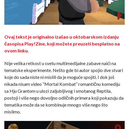
Ovaj tekst je originalno izašao u oktobarskom izdanju
časopisa Play!Zine, koji možete preuzeti besplatno na
ovom linku.
Nije velika retkost u svetu multimedijalne zabave naići na
tematske eksperimente. Nešto gde bi autor spojio dve stvari
koje do sada niste ni mislili da je moguće spojiti. I dok još
nikada nisam video “Mortal Kombat” romantičnu komediju
sa Hju Grantom u ulozi zaljubljivog i smotanog Reptila,
postoji i više nego dovoljno odličnih primera koji pokazuju da
tematika može da se kombinuje mnogo više nego što
mislimo.