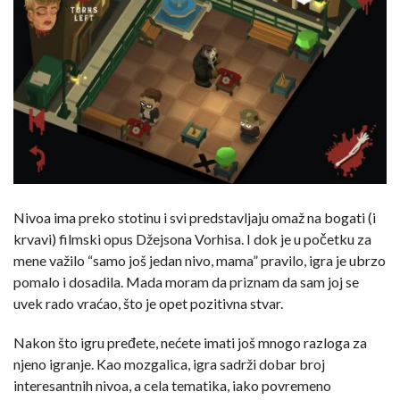
Nivoa ima preko stotinu i svi predstavljaju omaž na bogati (i
krvavi) filmski opus Džejsona Vorhisa. I dok je u početku za
mene važilo “samo još jedan nivo, mama” pravilo, igra je ubrzo
pomalo i dosadila. Mada moram da priznam da sam joj se
uvek rado vraćao, što je opet pozitivna stvar.
Nakon što igru pređete, nećete imati još mnogo razloga za
njeno igranje. Kao mozgalica, igra sadrži dobar broj
interesantnih nivoa, a cela tematika, iako povremeno