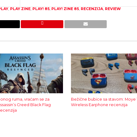
PLAY
,
PLAY ZINE
,
PLAY! 85
,
PLAY! ZINE 85
,
RECENZIJA
,
REVIEW
 onog ruma, vraćam se za
Bežične bubice sa stavom: Moye
Assassin’s Creed Black Flag
Wireless Earphone recenzija
ecenzija