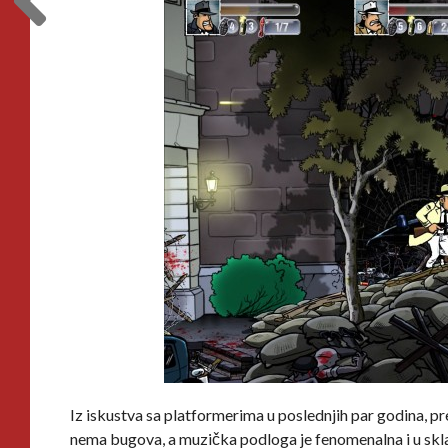
Iz iskustva sa platformerima u poslednjih par godina, pred
nema bugova, a muzička podloga je fenomenalna i u skl