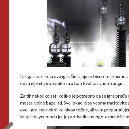
Druga stvar koja ovu igru čini sjajnim biserom je humor
odstreljenih protivnika su u tom kvalitativnom rangu.
Za tih nekoliko sati koliko je potrebno da se igra pređ
mosta, vojne baze itd. Sve lokacije su veoma maštovite s
ovo. Igra ima nekoliko nivoa težine, ali vam preporučujem
single player modu jer je protivnika mnogo, a municije m