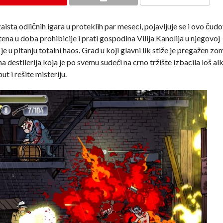
aista odličnih igara u proteklih par meseci, pojavljuje se i ovo čudo
a u doba prohibicije i prati gospodina Vilija Kanolija u njegovoj
je u pitanju totalni haos. Grad u koji glavni lik stiže je pregažen zo
 destilerija koja je po svemu sudeći na crno tržište izbacila loš al
ut i rešite misteriju.