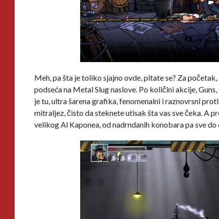
Meh, pa šta je toliko sjajno ovde, pitate se? Za početa
podseća na Metal Slug naslove. Po količini akcije, Guns
je tu, ultra šarena grafika, fenomenalni i raznovrsni p
mitraljez, čisto da steknete utisak šta vas sve čeka. A 
velikog Al Kaponea, od nadrndanih konobara pa sve do o