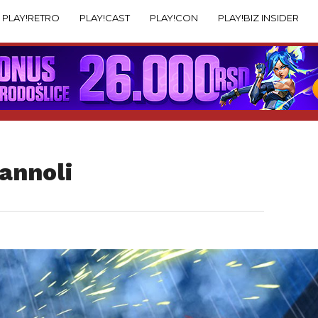
PLAY!RETRO
PLAY!CAST
PLAY!CON
PLAY!BIZ INSIDER
annoli