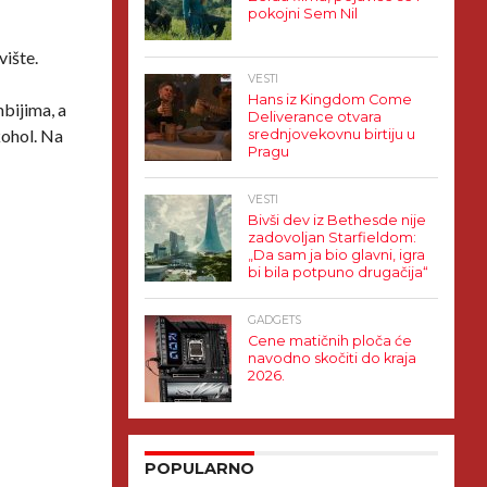
pokojni Sem Nil
vište.
VESTI
Hans iz Kingdom Come
mbijima, a
Deliverance otvara
kohol. Na
srednjovekovnu birtiju u
Pragu
VESTI
Bivši dev iz Bethesde nije
zadovoljan Starfieldom:
„Da sam ja bio glavni, igra
bi bila potpuno drugačija“
GADGETS
Cene matičnih ploča će
navodno skočiti do kraja
2026.
POPULARNO