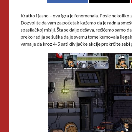
Kratko i jasno – ova igra je fenomenala. Posle nekoliko z
Dozvolite da vam za početak kažemo da je radnja smešten
spasilačkoj misiji. Šta se dalje dešava, rećićemo samo da 
preko radija se šuška da je svemu tome kumovala ilegalna
vama je da kroz 4-5 sati divljačke akcije prokrčite sebi p