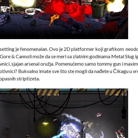
k, setting je fenomenalan. Ovo je 2D platformer koji grafikom neodo
, Gore & Cannoli može da se meri sa zlatnim godinama Metal Slug i
rotivnici, sjajan arsenal oružja. Pomenućemo samo tommy gun i maxi
protivnici? Bukvalno imate sve što ste mogli da nađete u Čikagu u v
pasnih striptizeta.