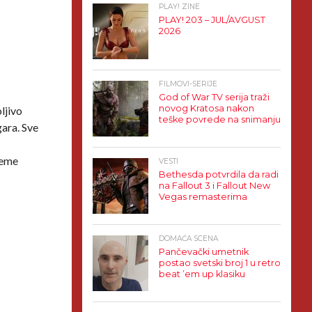
PLAY! ZINE
PLAY! 203 – JUL/AVGUST
2026
FILMOVI-SERIJE
God of War TV serija traži
novog Kratosa nakon
ljivo
teške povrede na snimanju
gara. Sve
m
reme
VESTI
Bethesda potvrdila da radi
na Fallout 3 i Fallout New
Vegas remasterima
DOMAĆA SCENA
Pančevački umetnik
postao svetski broj 1 u retro
beat ’em up klasiku