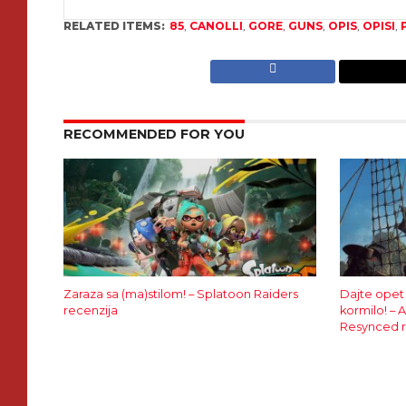
RELATED ITEMS:
85
,
CANOLLI
,
GORE
,
GUNS
,
OPIS
,
OPISI
,
RECOMMENDED FOR YOU
Zaraza sa (ma)stilom! – Splatoon Raiders
Dajte opet
recenzija
kormilo! – 
Resynced r