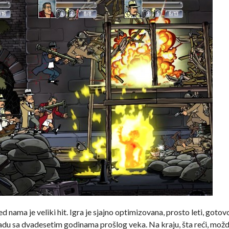
 nama je veliki hit. Igra je sjajno optimizovana, prosto leti, gotovo
adu sa dvadesetim godinama prošlog veka. Na kraju, šta reći, mož