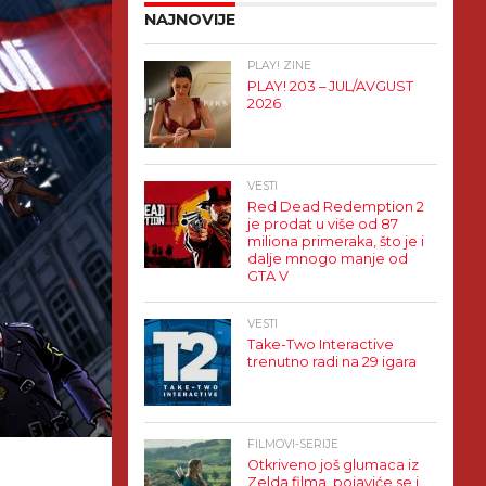
NAJNOVIJE
PLAY! ZINE
PLAY! 203 – JUL/AVGUST
2026
VESTI
Red Dead Redemption 2
je prodat u više od 87
miliona primeraka, što je i
dalje mnogo manje od
GTA V
VESTI
Take-Two Interactive
trenutno radi na 29 igara
FILMOVI-SERIJE
Otkriveno još glumaca iz
Zelda filma, pojaviće se i