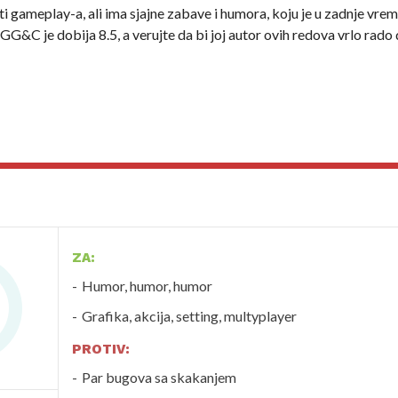
ati gameplay-a, ali ima sjajne zabave i humora, koju je u zadnje vre
GG&C je dobija 8.5, a verujte da bi joj autor ovih redova vrlo rado 
ZA:
Humor, humor, humor
Grafika, akcija, setting, multyplayer
PROTIV:
Par bugova sa skakanjem