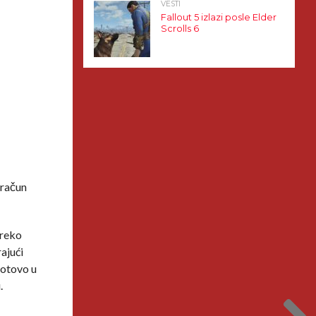
VESTI
Fallout 5 izlazi posle Elder
Scrolls 6
 račun
preko
ajući
gotovo u
.