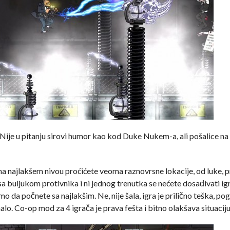
. Nije u pitanju sirovi humor kao kod Duke Nukem-a, ali pošalice na
e na najlakšem nivou proćićete veoma raznovrsne lokacije, od luke, 
a buljukom protivnika i ni jednog trenutka se nećete dosađivati igr
o da počnete sa najlakšim. Ne, nije šala, igra je prilično teška, po
alo. Co-op mod za 4 igrača je prava fešta i bitno olakšava situaciju