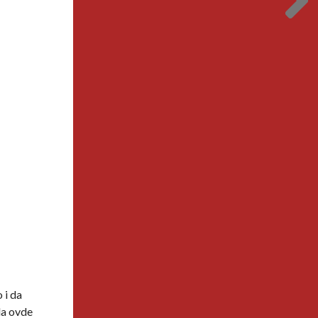
 i da
da ovde