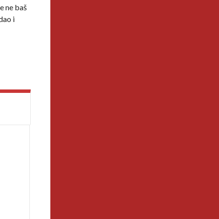
me ne baš
dao i