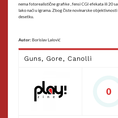
nema fotorealistične grafike , fensi CGI efekata ili 20 s
lako naći u igrama. Zbog čiste novinarske objektivnosti 
desetku.
Autor:
Borislav Lalović
Guns, Gore, Canolli
0