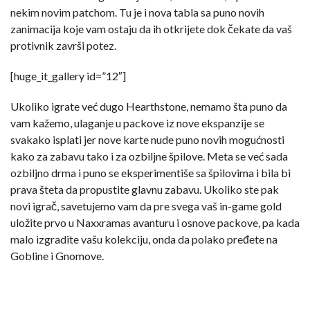
nekim novim patchom. Tu je i nova tabla sa puno novih
zanimacija koje vam ostaju da ih otkrijete dok čekate da vaš
protivnik završi potez.
[huge_it_gallery id=”12″]
Ukoliko igrate već dugo Hearthstone, nemamo šta puno da
vam kažemo, ulaganje u packove iz nove ekspanzije se
svakako isplati jer nove karte nude puno novih mogućnosti
kako za zabavu tako i za ozbiljne špilove. Meta se već sada
ozbiljno drma i puno se eksperimentiše sa špilovima i bila bi
prava šteta da propustite glavnu zabavu. Ukoliko ste pak
novi igrač, savetujemo vam da pre svega vaš in-game gold
uložite prvo u Naxxramas avanturu i osnove packove, pa kada
malo izgradite vašu kolekciju, onda da polako pređete na
Gobline i Gnomove.