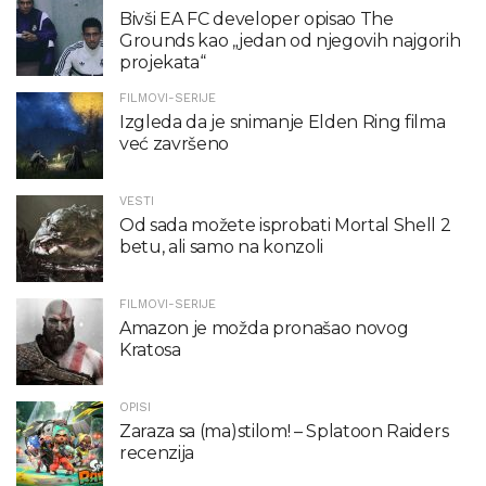
Bivši EA FC developer opisao The
Grounds kao „jedan od njegovih najgorih
projekata“
FILMOVI-SERIJE
Izgleda da je snimanje Elden Ring filma
već završeno
VESTI
Od sada možete isprobati Mortal Shell 2
betu, ali samo na konzoli
FILMOVI-SERIJE
Amazon je možda pronašao novog
Kratosa
OPISI
Zaraza sa (ma)stilom! – Splatoon Raiders
recenzija