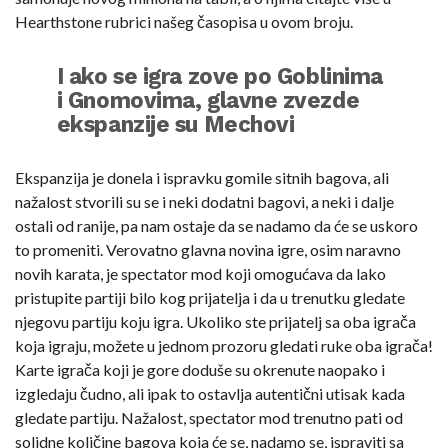
Hearthstone rubrici našeg časopisa u ovom broju.
I ako se igra zove po Goblinima
i Gnomovima, glavne zvezde
ekspanzije su Mechovi
Ekspanzija je donela i ispravku gomile sitnih bagova, ali
nažalost stvorili su se i neki dodatni bagovi, a neki i dalje
ostali od ranije, pa nam ostaje da se nadamo da će se uskoro
to promeniti. Verovatno glavna novina igre, osim naravno
novih karata, je spectator mod koji omogućava da lako
pristupite partiji bilo kog prijatelja i da u trenutku gledate
njegovu partiju koju igra. Ukoliko ste prijatelj sa oba igrača
koja igraju, možete u jednom prozoru gledati ruke oba igrača!
Karte igrača koji je gore doduše su okrenute naopako i
izgledaju čudno, ali ipak to ostavlja autentični utisak kada
gledate partiju. Nažalost, spectator mod trenutno pati od
solidne količine bagova koja će se, nadamo se, ispraviti sa