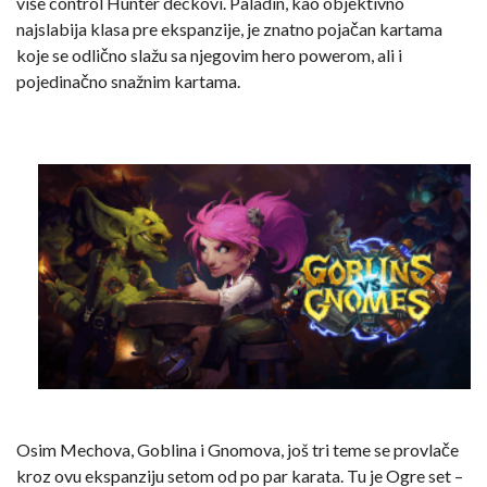
više control Hunter deckovi. Paladin, kao objektivno
najslabija klasa pre ekspanzije, je znatno pojačan kartama
koje se odlično slažu sa njegovim hero powerom, ali i
pojedinačno snažnim kartama.
Osim Mechova, Goblina i Gnomova, još tri teme se provlače
kroz ovu ekspanziju setom od po par karata. Tu je Ogre set –