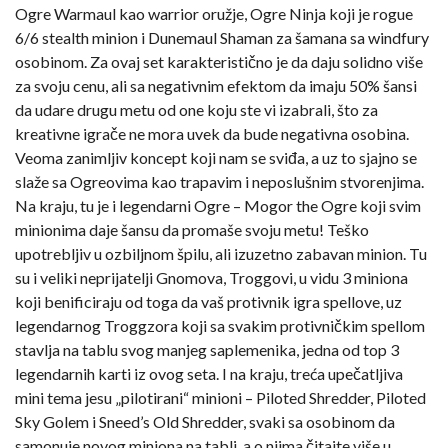
Ogre Warmaul kao warrior oružje, Ogre Ninja koji je rogue
6/6 stealth minion i Dunemaul Shaman za šamana sa windfury
osobinom. Za ovaj set karakteristično je da daju solidno više
za svoju cenu, ali sa negativnim efektom da imaju 50% šansi
da udare drugu metu od one koju ste vi izabrali, što za
kreativne igrače ne mora uvek da bude negativna osobina.
Veoma zanimljiv koncept koji nam se sviđa, a uz to sjajno se
slaže sa Ogreovima kao trapavim i neposlušnim stvorenjima.
Na kraju, tu je i legendarni Ogre – Mogor the Ogre koji svim
minionima daje šansu da promaše svoju metu! Teško
upotrebljiv u ozbiljnom špilu, ali izuzetno zabavan minion. Tu
su i veliki neprijatelji Gnomova, Troggovi, u vidu 3 miniona
koji benificiraju od toga da vaš protivnik igra spellove, uz
legendarnog Troggzora koji sa svakim protivničkim spellom
stavlja na tablu svog manjeg saplemenika, jedna od top 3
legendarnih karti iz ovog seta. I na kraju, treća upečatljiva
mini tema jesu „pilotirani“ minioni – Piloted Shredder, Piloted
Sky Golem i Sneed’s Old Shredder, svaki sa osobinom da
samonuje novog miniona na tabli, a o njima čitajte više u