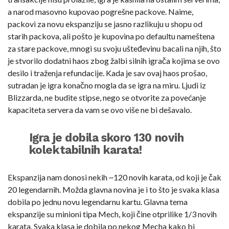
a narod masovno kupovao pogrešne packove. Naime,
packovi za novu ekspanziju se jasno razlikuju u shopu od
starih packova, ali pošto je kupovina po defaultu nameštena
za stare packove, mnogi su svoju ušteđevinu bacali na njih, što
je stvorilo dodatni haos zbog žalbi silnih igrača kojima se ovo
desilo i traženja refundacije. Kada je sav ovaj haos prošao,
sutradan je igra konačno mogla da se igra na miru. Ljudi iz
Blizzarda, ne budite stipse, nego se otvorite za povećanje
kapaciteta servera da vam se ovo više ne bi dešavalo.
Igra je dobila skoro 130 novih
kolektabilnih karata!
Ekspanzija nam donosi nekih ~120 novih karata, od koji je čak
20 legendarnih. Možda glavna novina je i to što je svaka klasa
dobila po jednu novu legendarnu kartu. Glavna tema
ekspanzije su minioni tipa Mech, koji čine otprilike 1/3 novih
karata. Svaka klasa je dobila po nekog Mecha kako bi