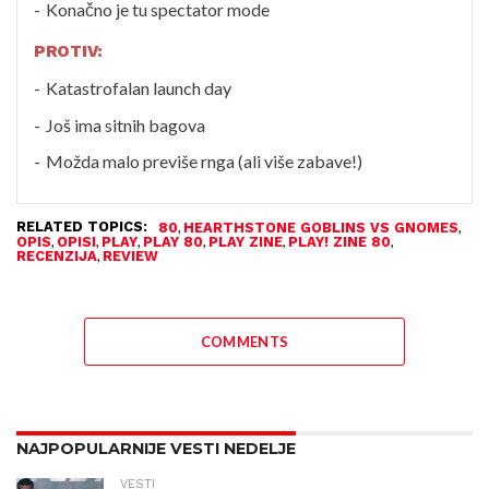
Konačno je tu spectator mode
PROTIV:
Katastrofalan launch day
Još ima sitnih bagova
Možda malo previše rnga (ali više zabave!)
RELATED TOPICS:
,
,
80
HEARTHSTONE GOBLINS VS GNOMES
,
,
,
,
,
,
OPIS
OPISI
PLAY
PLAY 80
PLAY ZINE
PLAY! ZINE 80
,
RECENZIJA
REVIEW
COMMENTS
NAJPOPULARNIJE VESTI NEDELJE
VESTI