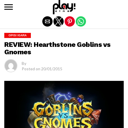
Exit mobile version
OPISI IGARA
REVIEW: Hearthstone Goblins vs
Gnomes
By
Posted on
20/01/2015