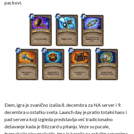
packovi.
Elem, igra je zvanično izašla 8. decembra za NA server i 9.
decembra u ostatku sveta. Launch day je pratio totalni haos i
pad servera koji izgleda predstavlja već tradicionalno
dešavanje kada je Blizzard u pitanju. Veze su pucale,
transakcije nisu prolazile, igra je kasnila na ostalim serverima,