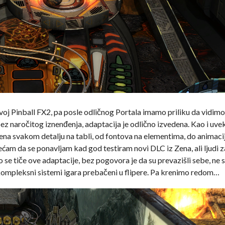
voj Pinball FX2, pa posle odličnog Portala imamo priliku da vidimo
bez naročitog iznenđenja, adaptacija je odlično izvedena. Kao i uve
ćena svakom detalju na tabli, od fontova na elementima, do animac
sećam da se ponavljam kad god testiram novi DLC iz Zena, ali ljudi z
Što se tiče ove adaptacije, bez pogovora je da su prevazišli sebe, ne
u kompleksni sistemi igara prebačeni u flipere. Pa krenimo redom…