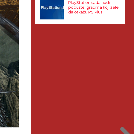
PlayStation sada nudi
popuste igračima koji žele
da otkažu PS Plus