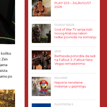
PLAY! 203 – JUL/AVGUST
2026
FILMOVI-SERIJE
God of War TV serija traži
novog Kratosa nakon
teške povrede na snimanju
VESTI
 koliko
Bethesda potvrdila da radi
k Zen
na Fallout 3 i Fallout New
Vegas remasterima
ijama
aista
 samo po
KOLUMNE
Najveće nerešene
misterije u gejmingu
PLAYSTATION 5