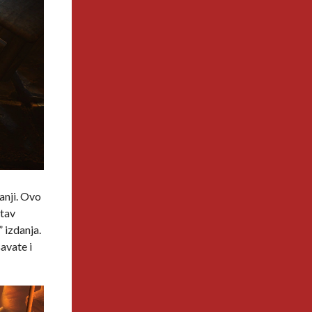
panji. Ovo
itav
” izdanja.
avate i