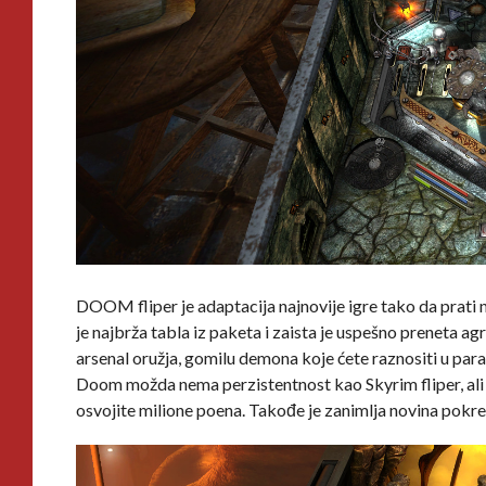
DOOM fliper je adaptacija najnovije igre tako da prati nje
je najbrža tabla iz paketa i zaista je uspešno preneta 
arsenal oružja, gomilu demona koje ćete raznositi u param
Doom možda nema perzistentnost kao Skyrim fliper, ali z
osvojite milione poena. Takođe je zanimlja novina pokret