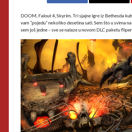
DOOM, Falout 4, Skyrim. Tri sjajne igre iz Bethesda kuh
vam ”pojedu” nekoliko desetina sati. Sem što u svima na a
sem još jedne – sve se nalaze u novom DLC paketu fliper