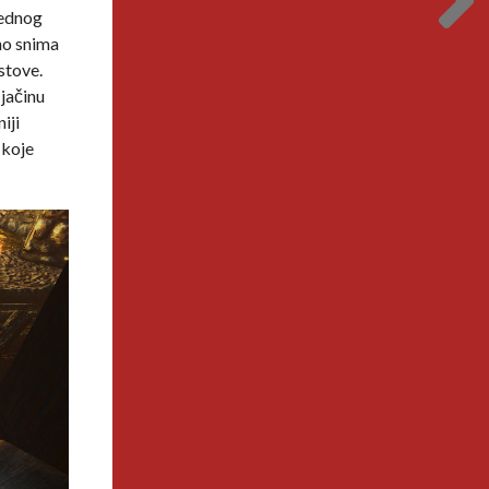
 jednog
lno snima
stove.
 jačinu
iji
 koje