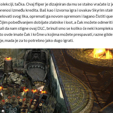
lekciji, tačka. Ovaj fliper je dizajniran da mu se stalno vraćate iz
prenosi između kredita. Baš kao i izvorna igra i ovakav Skyrim sta
velovati svog lika, opremati ga novom opremom i lagano čistiti que
 čijim pobeđivanjem dobijate zlatnike i loot, a čak možete odmeriti
i da nam stigne ovaj DLC, brinuli smo se koliko će neki kompleksn
e što ovde imate čak i krčme u kojima možete prespavati, razne gilde
je, mada je za to potrebno jako dugo igrati.