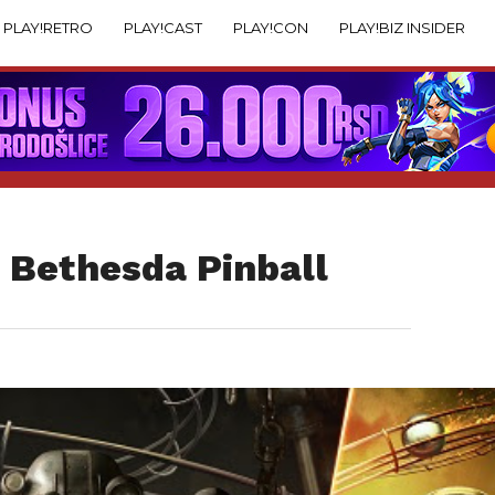
PLAY!RETRO
PLAY!CAST
PLAY!CON
PLAY!BIZ INSIDER
 Bethesda Pinball