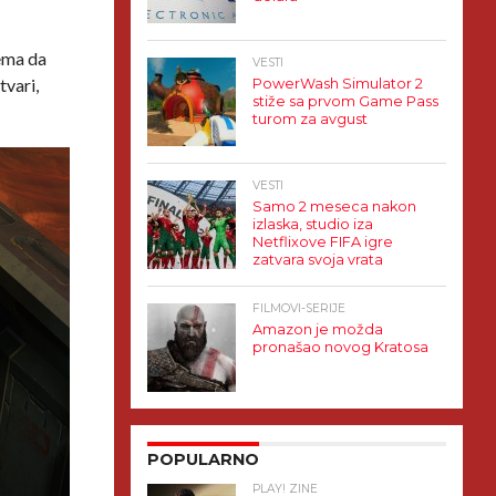
lema da
VESTI
tvari,
PowerWash Simulator 2
stiže sa prvom Game Pass
turom za avgust
VESTI
Samo 2 meseca nakon
izlaska, studio iza
Netflixove FIFA igre
zatvara svoja vrata
FILMOVI-SERIJE
Amazon je možda
pronašao novog Kratosa
POPULARNO
PLAY! ZINE