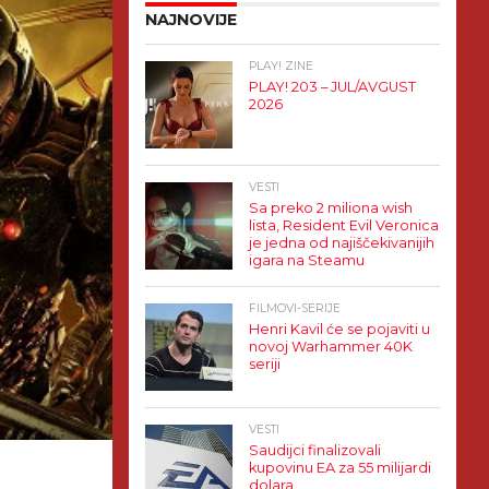
NAJNOVIJE
PLAY! ZINE
PLAY! 203 – JUL/AVGUST
2026
VESTI
Sa preko 2 miliona wish
lista, Resident Evil Veronica
je jedna od najiščekivanijih
igara na Steamu
FILMOVI-SERIJE
Henri Kavil će se pojaviti u
novoj Warhammer 40K
seriji
VESTI
Saudijci finalizovali
kupovinu EA za 55 milijardi
dolara