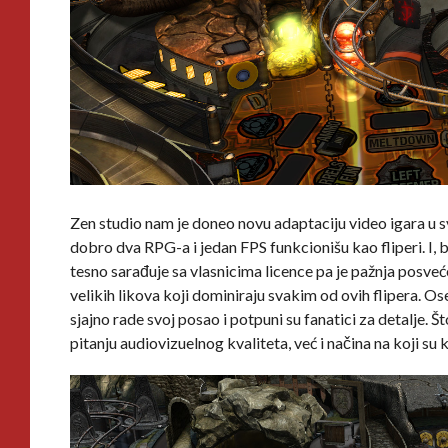
Zen studio nam je doneo novu adaptaciju video igara u s
dobro dva RPG-a i jedan FPS funkcionišu kao fliperi. I, 
tesno sarađuje sa vlasnicima licence pa je pažnja posve
velikih likova koji dominiraju svakim od ovih flipera. O
sjajno rade svoj posao i potpuni su fanatici za detalje. 
pitanju audiovizuelnog kvaliteta, već i načina na koji s