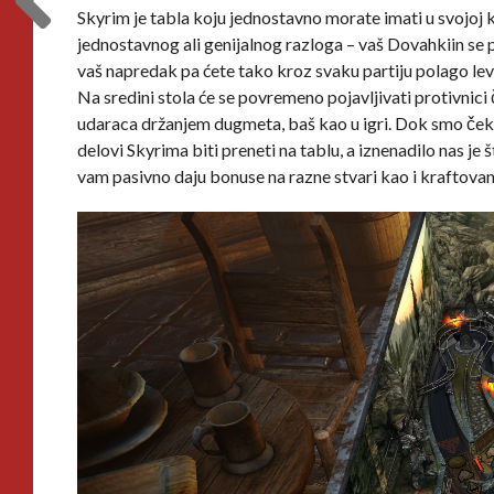
Skyrim je tabla koju jednostavno morate imati u svojoj ko
jednostavnog ali genijalnog razloga – vaš Dovahkiin se 
vaš napredak pa ćete tako kroz svaku partiju polago le
Na sredini stola će se povremeno pojavljivati protivnici
udaraca držanjem dugmeta, baš kao u igri. Dok smo čekal
delovi Skyrima biti preneti na tablu, a iznenadilo nas j
vam pasivno daju bonuse na razne stvari kao i kraftovan