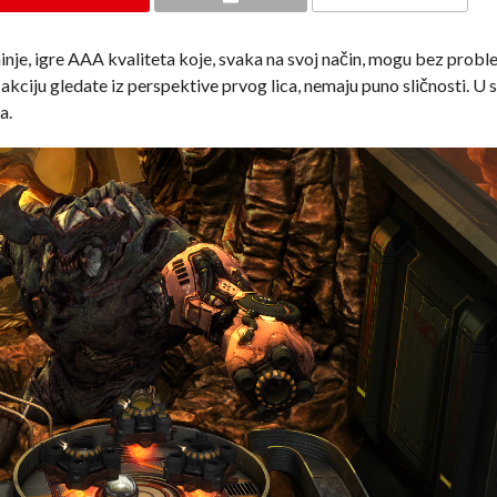
inje, igre AAA kvaliteta koje, svaka na svoj način, mogu bez prob
kciju gledate iz perspektive prvog lica, nemaju puno sličnosti. U s
a.