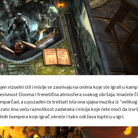
n vizuelni stil i misije se zasnivaju na onima koje ste igrali u kam
agresivnost Dooma i frenetična atmosfera svakog okršaja. Imaćete č
parčad, a u pozadini će treštati ista ona sjajna muzika iz ”velikog
ato ima veću raznolikost zadataka i misija koje ćete moći da izvrš
nih bumpera koje igrač okreće i tako održava lopticu u igri.