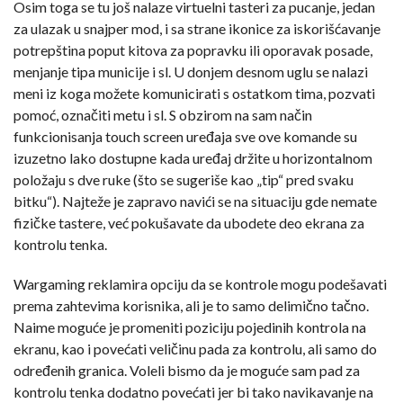
Osim toga se tu još nalaze virtuelni tasteri za pucanje, jedan
za ulazak u snajper mod, i sa strane ikonice za iskorišćavanje
potrepština poput kitova za popravku ili oporavak posade,
menjanje tipa municije i sl. U donjem desnom uglu se nalazi
meni iz koga možete komunicirati s ostatkom tima, pozvati
pomoć, označiti metu i sl. S obzirom na sam način
funkcionisanja touch screen uređaja sve ove komande su
izuzetno lako dostupne kada uređaj držite u horizontalnom
položaju s dve ruke (što se sugeriše kao „tip“ pred svaku
bitku“). Najteže je zapravo navići se na situaciju gde nemate
fizičke tastere, već pokušavate da ubodete deo ekrana za
kontrolu tenka.
Wargaming reklamira opciju da se kontrole mogu podešavati
prema zahtevima korisnika, ali je to samo delimično tačno.
Naime moguće je promeniti poziciju pojedinih kontrola na
ekranu, kao i povećati veličinu pada za kontrolu, ali samo do
određenih granica. Voleli bismo da je moguće sam pad za
kontrolu tenka dodatno povećati jer bi tako navikavanje na