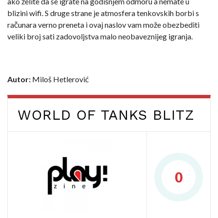
ako želite da se igrate na godišnjem odmoru a nemate u
blizini wifi. S druge strane je atmosfera tenkovskih borbi s
računara verno preneta i ovaj naslov vam može obezbediti
veliki broj sati zadovoljstva malo neobaveznijeg igranja.
Autor:
Miloš Hetlerović
WORLD OF TANKS BLITZ
0