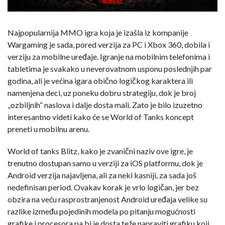
Najpopularnija MMO igra koja je izašla iz kompanije
Wargaming je sada, pored verzija za PC i Xbox 360, dobila i
verziju za mobilne uređaje. Igranje na mobilnim telefonima i
tabletima je svakako u neverovatnom usponu poslednjih par
godina, ali je većina igara obično logičkog karaktera ili
namenjena deci, uz poneku dobru strategiju, dok je broj
„ozbiljnih“ naslova i dalje dosta mali. Zato je bilo izuzetno
interesantno videti kako će se World of Tanks koncept
preneti u mobilnu arenu.
World of tanks Blitz, kako je zvanični naziv ove igre, je
trenutno dostupan samo u verziji za iOS platformu, dok je
Android verzija najavljena, ali za neki kasniji, za sada još
nedefinisan period. Ovakav korak je vrlo logičan, jer bez
obzira na veću rasprostranjenost Android uređaja velike su
razlike između pojedinih modela po pitanju mogućnosti
grafike i procesora pa bi je dosta teže napraviti grafiku koji