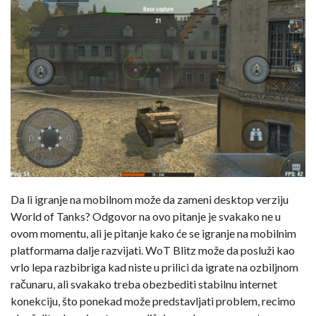
Da li igranje na mobilnom može da zameni desktop verziju
World of Tanks? Odgovor na ovo pitanje je svakako ne u
ovom momentu, ali je pitanje kako će se igranje na mobilnim
platformama dalje razvijati. WoT Blitz može da posluži kao
vrlo lepa razbibriga kad niste u prilici da igrate na ozbiljnom
računaru, ali svakako treba obezbediti stabilnu internet
konekciju, što ponekad može predstavljati problem, recimo