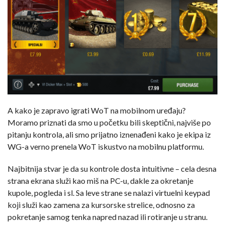
A kako je zapravo igrati WoT na mobilnom uređaju?
Moramo priznati da smo u početku bili skeptični, najviše po
pitanju kontrola, ali smo prijatno iznenađeni kako je ekipa iz
WG-a verno prenela WoT iskustvo na mobilnu platformu.
Najbitnija stvar je da su kontrole dosta intuitivne – cela desna
strana ekrana služi kao miš na PC-u, dakle za okretanje
kupole, pogleda i sl. Sa leve strane se nalazi virtuelni keypad
koji služi kao zamena za kursorske strelice, odnosno za
pokretanje samog tenka napred nazad ili rotiranje u stranu.