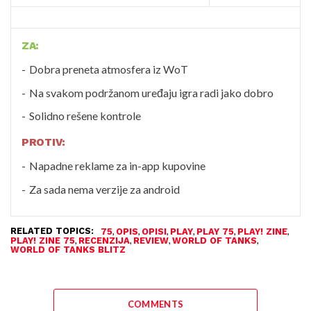
ZA:
Dobra preneta atmosfera iz WoT
Na svakom podržanom uređaju igra radi jako dobro
Solidno rešene kontrole
PROTIV:
Napadne reklame za in-app kupovine
Za sada nema verzije za android
RELATED TOPICS:
,
,
,
,
,
,
75
OPIS
OPISI
PLAY
PLAY 75
PLAY! ZINE
,
,
,
,
PLAY! ZINE 75
RECENZIJA
REVIEW
WORLD OF TANKS
WORLD OF TANKS BLITZ
COMMENTS