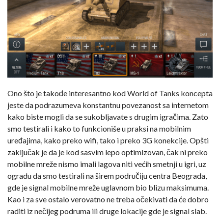
Ono što je takođe interesantno kod World of Tanks koncepta
jeste da podrazumeva konstantnu povezanost sa internetom
kako biste mogli da se sukobljavate s drugim igračima. Zato
smo testirali i kako to funkcioniše u praksi na mobilnim
uređajima, kako preko wifi, tako i preko 3G konekcije. Opšti
zaključak je da je kod sasvim lepo optimizovan, čak ni preko
mobilne mreže nismo imali lagova niti većih smetnji u igri, uz
ogradu da smo testirali na širem područiju centra Beograda,
gde je signal mobilne mreže uglavnom bio blizu maksimuma.
Kao i za sve ostalo verovatno ne treba očekivati da će dobro
raditi iz nečijeg podruma ili druge lokacije gde je signal slab.