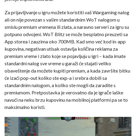
Za prijavljivanje u igru možete koristiti vaš Wargaming nalog
ali on nije povezan s vašim standardnim WoT nalogom u
smislu premium vremena ili zlata, a naravno serveri za igru su
potpuno odvojeni. WoT Blitz se može besplatno preuzeti sa
App storea i zauzima oko 700MB. Kad smo već kod in-app
kupovina, negativan utisak ostavlja količina reklama za
premium vreme i zlato koje se pojavljuju u igri – kada imate
standardni nalog sve vreme u garaži će stajati veliko
obaveštenje da možete kupiti premium, a kada završite bitku
će izaći pop-out koliko ste exp-a i srebra dobili sa
standardnim nalogom, a koliko ste mogli da zaradite s
premiumom. Pretpostavka je verovatno da je igrače laške
navući na neku brzu kupovinu na mobilnoj platformi pa se to
maksimalno koristi.