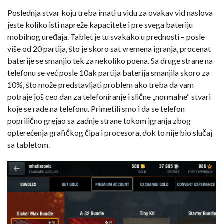
Poslednja stvar koju treba imati u vidu za ovakav vid naslova
jeste koliko isti napreže kapacitete i pre svega bateriju
mobilnog uređaja. Tablet je tu svakako u prednosti – posle
više od 20 partija, što je skoro sat vremena igranja, procenat
baterije se smanjio tek za nekoliko poena. Sa druge strane na
telefonu se već posle 10ak partija baterija smanjila skoro za
10%, što može predstavljati problem ako treba da vam
potraje još ceo dan za telefoniranje i slične „normalne“ stvari
koje se rade na telefonu. Primetili smo i da se telefon
poprilično grejao sa zadnje strane tokom igranja zbog
opterećenja grafičkog čipa i procesora, dok to nije bio slučaj
sa tabletom.