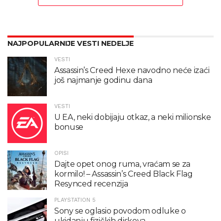
NAJPOPULARNIJE VESTI NEDELJE
VESTI
Assassin’s Creed Hexe navodno neće izaći
još najmanje godinu dana
VESTI
U EA, neki dobijaju otkaz, a neki milionske
bonuse
OPISI
Dajte opet onog ruma, vraćam se za
kormilo! – Assassin’s Creed Black Flag
Resynced recenzija
PLAYSTATION 5
Sony se oglasio povodom odluke o
ukidanju fizičkih diskova