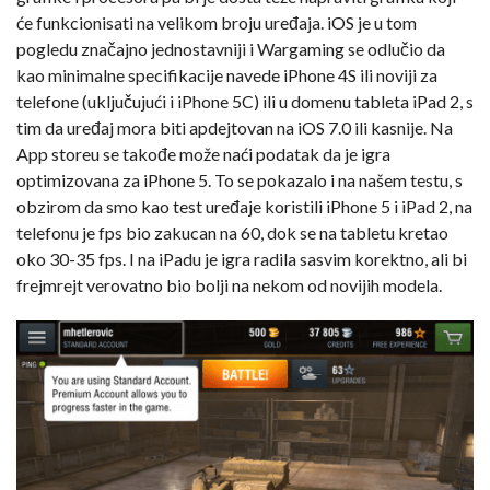
će funkcionisati na velikom broju uređaja. iOS je u tom
pogledu značajno jednostavniji i Wargaming se odlučio da
kao minimalne specifikacije navede iPhone 4S ili noviji za
telefone (uključujući i iPhone 5C) ili u domenu tableta iPad 2, s
tim da uređaj mora biti apdejtovan na iOS 7.0 ili kasnije. Na
App storeu se takođe može naći podatak da je igra
optimizovana za iPhone 5. To se pokazalo i na našem testu, s
obzirom da smo kao test uređaje koristili iPhone 5 i iPad 2, na
telefonu je fps bio zakucan na 60, dok se na tabletu kretao
oko 30-35 fps. I na iPadu je igra radila sasvim korektno, ali bi
frejmrejt verovatno bio bolji na nekom od novijih modela.