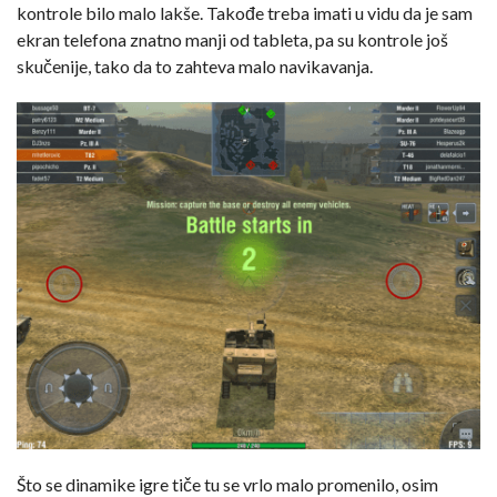
kontrole bilo malo lakše. Takođe treba imati u vidu da je sam
ekran telefona znatno manji od tableta, pa su kontrole još
skučenije, tako da to zahteva malo navikavanja.
Što se dinamike igre tiče tu se vrlo malo promenilo, osim