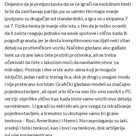
činjenice da je pretpostavka da se će igrači na mobilnom hteti
brže da završavaju partije, pa su samim tim mape manje
(potpuno su drugačije od standardnih), a igra se u ekipama 7
na 7. Fizika tenka je manje više ista, s tim da je teško oceniti
da li zaista reaguju jednako na weak spotove i slično kada ih
pogodi granata, jer je dosta komplikovano naciljati neki sitan
detalj na protivničkom vozilu. Načelno gledano ako gađate
tenk sa strane lako ćete probiti protivnika, ali ne treba
očekivati da ćete s lakoćom moći da nanišanite otvor za
mitraljez. Postoje i dve vrste auto-aima koji je moguće
isključiti, jedan radi iz trećeg lica, dok je drugi u snajper modu
i nije preterano koristan. Grafički gledano modeli su značajno
pojednostavljeni , ali opet vrlo liče na ono što smo navikli u PC
verziji, otprilike slično kao kada biste samo snizili nivo detalja
na minimum. U garaži su neki ekrani, pre svega za istraživanje
pojednostavljeni, a trenutno su dostupne samo tri grane
tenkova – Rusi, Amerikanci i Nemci. Na raspolaganju su laki,
srednji i teški tenkovi, kao i lovci na tenkove, dok artiljerija
još nije implementirana.