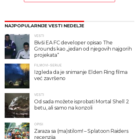
NAJPOPULARNIJE VESTI NEDELJE
VESTI
Bivši EA FC developer opisao The
Grounds kao „jedan od njegovih najgorih
projekata“
FILMOVI-SERIJE
Izgleda da je snimanje Elden Ring filma
već završeno
VESTI
Od sada možete isprobati Mortal Shell 2
betu, ali samo na konzoli
OPISI
Zaraza sa (ma)stilom! – Splatoon Raiders
recenzija