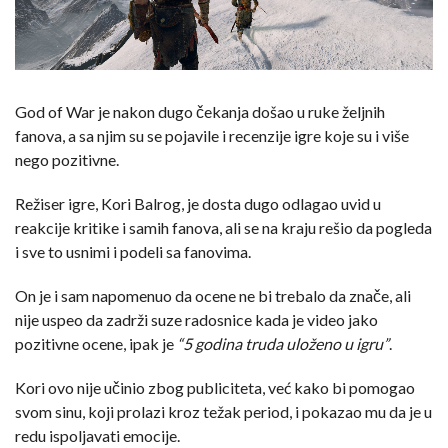
God of War je nakon dugo čekanja došao u ruke željnih
fanova, a sa njim su se pojavile i recenzije igre koje su i više
nego pozitivne.
Režiser igre, Kori Balrog, je dosta dugo odlagao uvid u
reakcije kritike i samih fanova, ali se na kraju rešio da pogleda
i sve to usnimi i podeli sa fanovima.
On je i sam napomenuo da ocene ne bi trebalo da znače, ali
nije uspeo da zadrži suze radosnice kada je video jako
pozitivne ocene, ipak je
“5 godina truda uloženo u igru”
.
Kori ovo nije učinio zbog publiciteta, već kako bi pomogao
svom sinu, koji prolazi kroz težak period, i pokazao mu da je u
redu ispoljavati emocije.