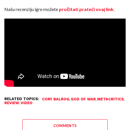
Našu recenziju igre možete
pročitati prateći ovaj link
.
RELATED TOPICS:
,
,
,
CORY BALROG
GOD OF WAR
METACRITICS
,
REVIEW
VIDEO
COMMENTS