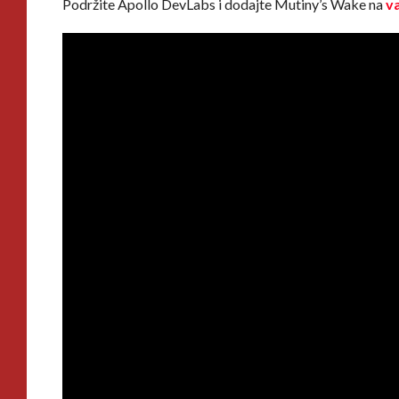
Podržite Apollo DevLabs i dodajte Mutiny’s Wake na
v