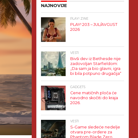
NAJNOVIJE
PLAY! ZINE
PLAY! 203 – JUL/AVGUST
2026
VESTI
Bivši dev iz Bethesde nije
zadovoljan Starfieldom:
„Da sam ja bio glavni, igra
bi bila potpuno drugačija“
GADGETS
Cene matičnih ploča će
navodno skočiti do kraja
2026.
VESTI
S-Game sledeće nedelje
otvara pre-ordere za
Phantom Blade Zero