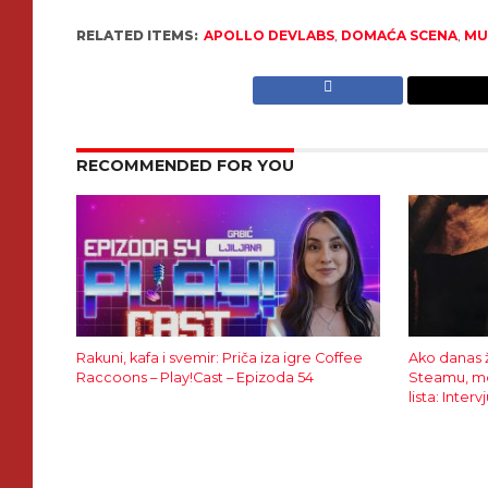
RELATED ITEMS:
APOLLO DEVLABS
,
DOMAĆA SCENA
,
MU
RECOMMENDED FOR YOU
Rakuni, kafa i svemir: Priča iza igre Coffee
Ako danas ž
Raccoons – Play!Cast – Epizoda 54
Steamu, mo
lista: Inte