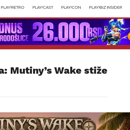
PLAY!RETRO
PLAY!CAST
PLAY!CON
PLAY!BIZ INSIDER
ta: Mutiny’s Wake stiže