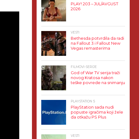
PLAY! 203 – JUL/AVGUST
2026
VESTI
Bethesda potvrdila da radi
na Fallout 3 i Fallout New
Vegas remasterima
FILMOVI-SERIJE
God of War TV serija traži
novog Kratosa nakon
teške povrede na snimanju
PLAYSTATION 5
PlayStation sada nudi
popuste igračima koji žele
da otkažu PS Plus
VESTI