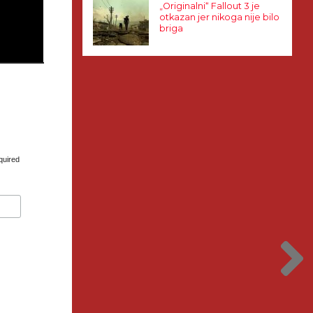
„Originalni“ Fallout 3 je
otkazan jer nikoga nije bilo
briga
quired