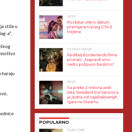
VESTI
Rockstar otkrio datum
a stiže u
premijere trećeg GTA 6
trejlera
ag-a“.
teškog
FILMOVI-SERIJE
 mnoštvo
Reditelj Borderlands filma
priznao: „Napravili smo
nešto potpuno bezlično“
e haraju
VESTI
Sa preko 2 miliona wish
lista, Resident Evil Veronica
ove,
je jedna od najiščekivanijih
igara na Steamu
jednice
POPULARNO
PLAY! ZINE