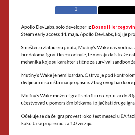
Apollo DevLabs, solo developer iz
Bosne i Hercegovi
Steam early access 14. maja. Apollo DevLabs, koji je pro
Smešten u zlatnu eru pirata, Mutiny’s Wake nas vodi na
brodoloma, igrači kreću od nule, te moraju da istraže os
mehanika koje su karakteristične za survival sandbox žanr
Mutiny’s Wake je nemilosrdan. Ostrvo je pod kontrolom pi
divljinom nisu ništa manje opasne. Zbog ovog hardcore p
Mutiny’s Wake možete igrati solo ili u co-op-u za do 8 i
učestvovati u pomorskim bitkama i pljačkati druge igrač
Očekuje se da će igra provesti oko šest meseci u EA fa
kako bi se pripremio za 1.0 verziju.