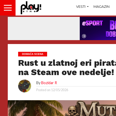
VESTI
MAGAZIN
DOMAĆA SCENA
Rust u zlatnoj eri pira
na Steam ove nedelje!
By
Bozidar R
Posted on
12/05/2026