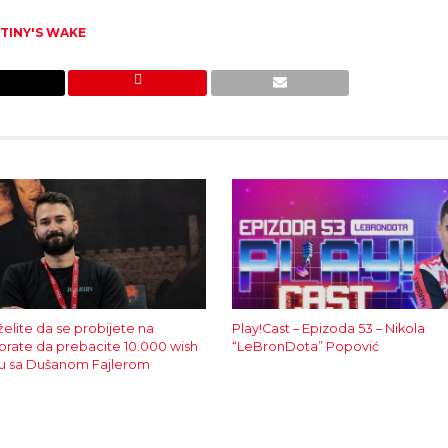
TINY'S WAKE
elite da se probijete na
Play!Cast – Epizoda 53 – Nikola
rate da prebacite 10.000 wish
“LeBronDota” Popović
rvju sa Dušanom Fajlerom