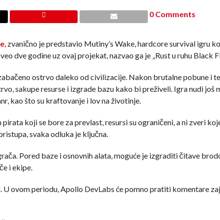
0 Comments
ne
, zvanično je predstavio Mutiny’s Wake, hardcore survival igru koj
veo dve godine uz ovaj projekat, nazvao ga je „Rust u ruhu Black Fl
 zabačeno ostrvo daleko od civilizacije. Nakon brutalne pobune i 
trvo, sakupe resurse i izgrade bazu kako bi preživeli. Igra nudi još
, kao što su kraftovanje i lov na životinje.
rata koji se bore za prevlast, resursi su ograničeni, a ni zveri koj
ristupa, svaka odluka je ključna.
grača. Pored baze i osnovnih alata, moguće je izgraditi čitave brod
e i ekipe.
zi. U ovom periodu, Apollo DevLabs će pomno pratiti komentare za