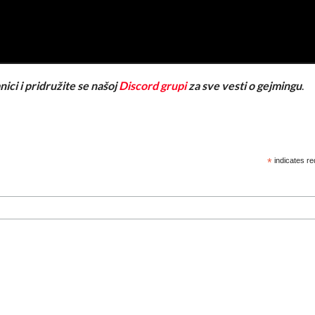
nici i pridružite se našoj
Discord grupi
za sve vesti o gejmingu
.
*
indicates re