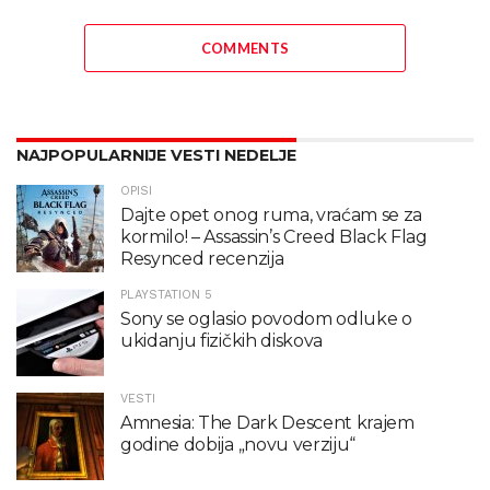
COMMENTS
NAJPOPULARNIJE VESTI NEDELJE
OPISI
Dajte opet onog ruma, vraćam se za
kormilo! – Assassin’s Creed Black Flag
Resynced recenzija
PLAYSTATION 5
Sony se oglasio povodom odluke o
ukidanju fizičkih diskova
VESTI
Amnesia: The Dark Descent krajem
godine dobija „novu verziju“