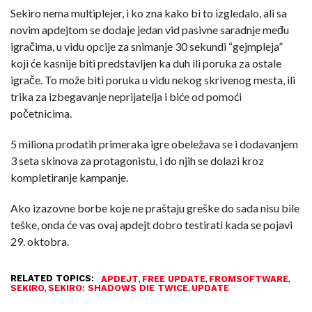
Sekiro nema multiplejer, i ko zna kako bi to izgledalo, ali sa
novim apdejtom se dodaje jedan vid pasivne saradnje među
igračima, u vidu opcije za snimanje 30 sekundi “gejmpleja”
koji će kasnije biti predstavljen ka duh ili poruka za ostale
igrače. To može biti poruka u vidu nekog skrivenog mesta, ili
trika za izbegavanje neprijatelja i biće od pomoći
početnicima.
5 miliona prodatih primeraka igre obeležava se i dodavanjem
3 seta skinova za protagonistu, i do njih se dolazi kroz
kompletiranje kampanje.
Ako izazovne borbe koje ne praštaju greške do sada nisu bile
teške, onda će vas ovaj apdejt dobro testirati kada se pojavi
29. oktobra.
RELATED TOPICS:
,
,
,
APDEJT
FREE UPDATE
FROMSOFTWARE
,
,
SEKIRO
SEKIRO: SHADOWS DIE TWICE
UPDATE