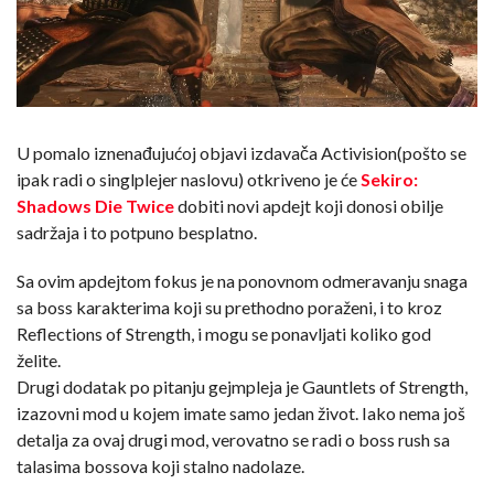
U pomalo iznenađujućoj objavi izdavača Activision(pošto se
ipak radi o singlplejer naslovu) otkriveno je će
Sekiro:
Shadows Die Twice
dobiti novi apdejt koji donosi obilje
sadržaja i to potpuno besplatno.
Sa ovim apdejtom fokus je na ponovnom odmeravanju snaga
sa boss karakterima koji su prethodno poraženi, i to kroz
Reflections of Strength, i mogu se ponavljati koliko god
želite.
Drugi dodatak po pitanju gejmpleja je Gauntlets of Strength,
izazovni mod u kojem imate samo jedan život. Iako nema još
detalja za ovaj drugi mod, verovatno se radi o boss rush sa
talasima bossova koji stalno nadolaze.