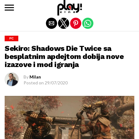
Exit mobile version
PC
Sekiro: Shadows Die Twice sa
besplatnim apdejtom dobija nove
izazove i mod igranja
By
Milan
Posted on
29/07/2020