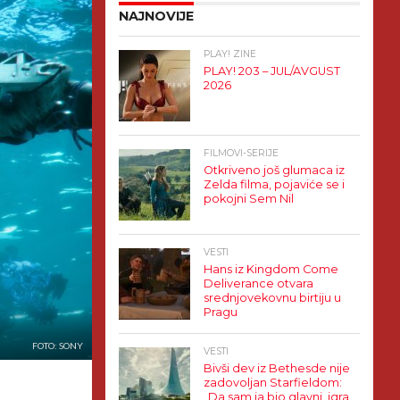
NAJNOVIJE
PLAY! ZINE
PLAY! 203 – JUL/AVGUST
2026
FILMOVI-SERIJE
Otkriveno još glumaca iz
Zelda filma, pojaviće se i
pokojni Sem Nil
VESTI
Hans iz Kingdom Come
Deliverance otvara
srednjovekovnu birtiju u
Pragu
FOTO: SONY
VESTI
Bivši dev iz Bethesde nije
zadovoljan Starfieldom:
„Da sam ja bio glavni, igra