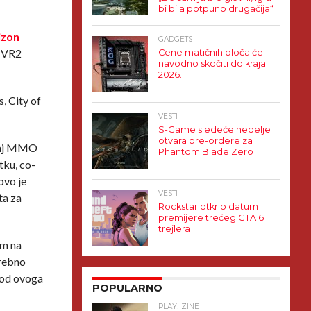
bi bila potpuno drugačija“
izon
GADGETS
n VR2
Cene matičnih ploča će
navodno skočiti do kraja
2026.
, City of
VESTI
S-Game sledeće nedelje
otvara pre-ordere za
ovaj MMO
Phantom Blade Zero
tku, co-
ovo je
VESTI
ta za
Rockstar otkrio datum
premijere trećeg GTA 6
trejlera
om na
trebno
 od ovoga
POPULARNO
PLAY! ZINE