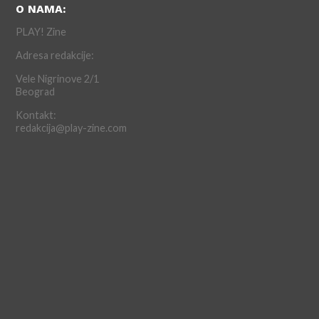
O NAMA:
PLAY! Zine
Adresa redakcije:
Vele Nigrinove 2/1
Beograd
Kontakt:
redakcija@play-zine.com