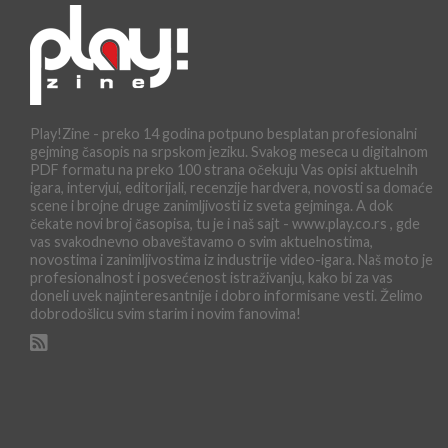
Play!Zine - preko 14 godina potpuno besplatan profesionalni
gejming časopis na srpskom jeziku. Svakog meseca u digitalnom
PDF formatu na preko 100 strana očekuju Vas opisi aktuelnih
igara, intervjui, editorijali, recenzije hardvera, novosti sa domaće
scene i brojne druge zanimljivosti iz sveta gejminga. A dok
čekate novi broj časopisa, tu je i naš sajt - www.play.co.rs , gde
vas svakodnevno obaveštavamo o svim aktuelnostima,
novostima i zanimljivostima iz industrije video-igara. Naš moto je
profesionalnost i posvećenost istraživanju, kako bi za vas
doneli uvek najinteresantnije i dobro informisane vesti. Želimo
dobrodošlicu svim starim i novim fanovima!