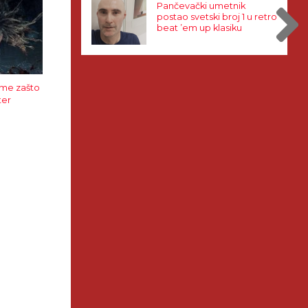
Pančevački umetnik
postao svetski broj 1 u retro
beat ’em up klasiku
ume zašto
ter