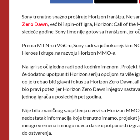
Sony trenutno snažno proširuje Horizon franšizu. Ne sa
Zero Dawn
, već bi i spin-off igra, Horizon: Call of 
sledeće godine. Sony time nije gotov sa franšizom, jer 
Prema MTN-u i VGC-u, Sony radi sa južnokorejskim NCSo
Heroes i druge, na razvoju Horizon MMO-a.
Na igri se očigledno radi pod kodnim imenom „Projekt 
će dodatno upotpuniti Horizon seriju opcijom za više i
op je trebao biti glavni fokus za Horizon Zero Dawn, ali 
bio pravi potez, jer Horizon Zero Dawn i njegov nastava
jednog igrača u poslednjih pet godina.
Nije bilo zvaničnog saopštenja u vezi sa Horizon MMO-
nedostatak informacija koje trenutno imamo, projekat
mnogo vremena i mnogo novca da se u potpunosti izgrad
do ostvarenja.