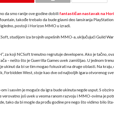
mo da smo ranije ove godine dobili
fantastičan nastavak na Hor
the Mountain, takođe trebalo da bude glavni deo lansiranja PlayStatio
očigledno, postoji i Horizon MMO u izradi.
ft, studijom iza brojnih uspešnih MMO-a, uključujući Guild Wars
H“, za koji NCSoft trenutno regrutuje developere. Ako je tačno, 
grača – nešto što je Guerrilla Games uvek zamišljao. U jednom trenu
je ukinut da bi se tim mogao fokusirati na druge oblasti. Na kraju, 
k, Forbidden West, stoje kao dve od najboljih igara otvorenog sve
om i sasvim je moguće da igra bude ukinuta negde usput. S obzir
 je verovatno još uvek u veoma ranom razvoju i MMO-ovima je po
e, tako da bi mogle da prođu godine pre nego što vidimo bilo šta