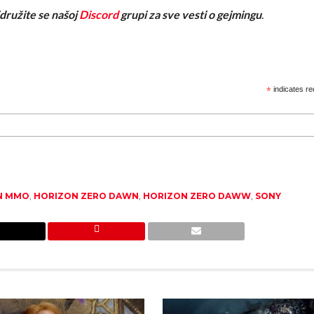
ridružite se našoj
Discord
grupi za sve vesti o gejmingu
.
*
indicates re
N MMO
,
HORIZON ZERO DAWN
,
HORIZON ZERO DAWW
,
SONY