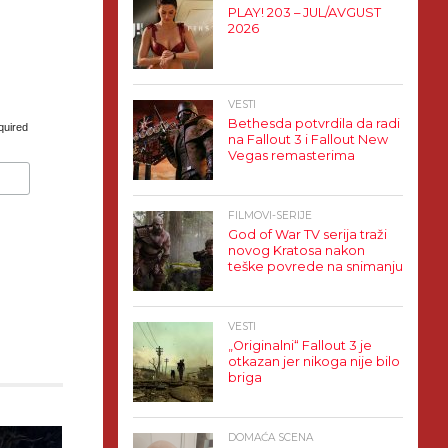
PLAY! 203 – JUL/AVGUST
2026
VESTI
Bethesda potvrdila da radi
quired
na Fallout 3 i Fallout New
Vegas remasterima
FILMOVI-SERIJE
God of War TV serija traži
novog Kratosa nakon
teške povrede na snimanju
VESTI
„Originalni“ Fallout 3 je
otkazan jer nikoga nije bilo
briga
DOMAĆA SCENA