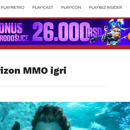
PLAY!RETRO
PLAY!CAST
PLAY!CON
PLAY!BIZ INSIDER
rizon MMO igri