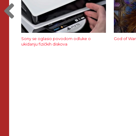
Sony se oglasio povodom odluke o
God of War
ukidanju fizičkih diskova