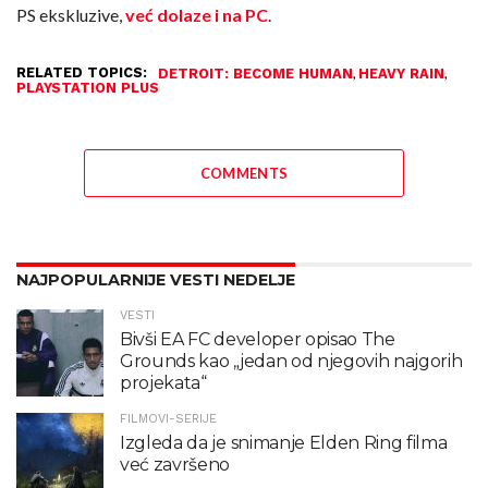
PS ekskluzive,
već dolaze i na PC
.
RELATED TOPICS:
,
,
DETROIT: BECOME HUMAN
HEAVY RAIN
PLAYSTATION PLUS
COMMENTS
NAJPOPULARNIJE VESTI NEDELJE
VESTI
Bivši EA FC developer opisao The
Grounds kao „jedan od njegovih najgorih
projekata“
FILMOVI-SERIJE
Izgleda da je snimanje Elden Ring filma
već završeno