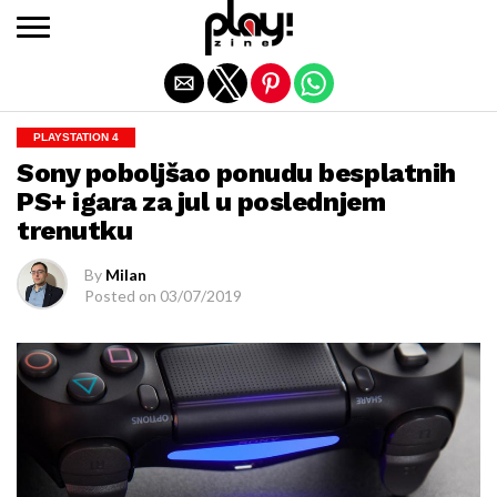
Exit mobile version
PLAYSTATION 4
Sony poboljšao ponudu besplatnih
PS+ igara za jul u poslednjem
trenutku
By
Milan
Posted on
03/07/2019