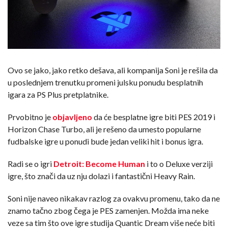
Ovo se jako, jako retko dešava, ali kompanija Soni je rešila da
u poslednjem trenutku promeni julsku ponudu besplatnih
igara za PS Plus pretplatnike.
Prvobitno je
objavljeno
da će besplatne igre biti PES 2019 i
Horizon Chase Turbo, ali je rešeno da umesto popularne
fudbalske igre u ponudi bude jedan veliki hit i bonus igra.
Radi se o igri
Detroit: Become Human
i to o Deluxe verziji
igre, što znači da uz nju dolazi i fantastični Heavy Rain.
Soni nije naveo nikakav razlog za ovakvu promenu, tako da ne
znamo tačno zbog čega je PES zamenjen. Možda ima neke
veze sa tim što ove igre studija Quantic Dream više neće biti