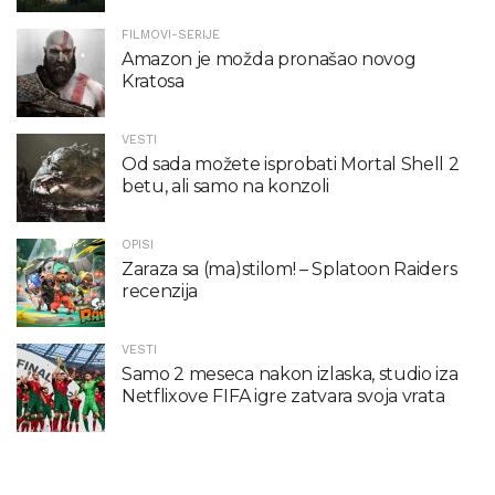
FILMOVI-SERIJE
Amazon je možda pronašao novog
Kratosa
VESTI
Od sada možete isprobati Mortal Shell 2
betu, ali samo na konzoli
OPISI
Zaraza sa (ma)stilom! – Splatoon Raiders
recenzija
VESTI
Samo 2 meseca nakon izlaska, studio iza
Netflixove FIFA igre zatvara svoja vrata