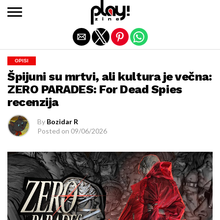
Exit mobile version
OPISI
Špijuni su mrtvi, ali kultura je večna:
ZERO PARADES: For Dead Spies
recenzija
By
Bozidar R
Posted on
09/06/2026