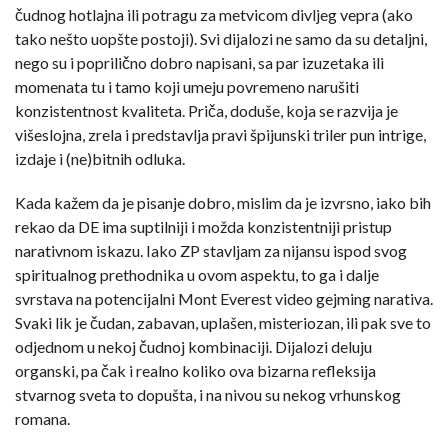
čudnog hotlajna ili potragu za metvicom divljeg vepra (ako
tako nešto uopšte postoji). Svi dijalozi ne samo da su detaljni,
nego su i poprilično dobro napisani, sa par izuzetaka ili
momenata tu i tamo koji umeju povremeno narušiti
konzistentnost kvaliteta. Priča, doduše, koja se razvija je
višeslojna, zrela i predstavlja pravi špijunski triler pun intrige,
izdaje i (ne)bitnih odluka.
Kada kažem da je pisanje dobro, mislim da je izvrsno, iako bih
rekao da DE ima suptilniji i možda konzistentniji pristup
narativnom iskazu. Iako ZP stavljam za nijansu ispod svog
spiritualnog prethodnika u ovom aspektu, to ga i dalje
svrstava na potencijalni Mont Everest video gejming narativa.
Svaki lik je čudan, zabavan, uplašen, misteriozan, ili pak sve to
odjednom u nekoj čudnoj kombinaciji. Dijalozi deluju
organski, pa čak i realno koliko ova bizarna refleksija
stvarnog sveta to dopušta, i na nivou su nekog vrhunskog
romana.