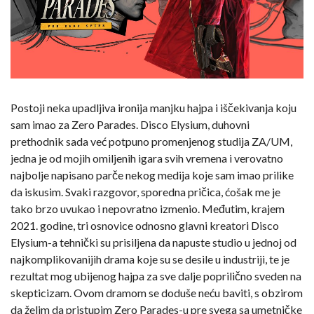
Postoji neka upadljiva ironija manjku hajpa i iščekivanja koju
sam imao za Zero Parades. Disco Elysium, duhovni
prethodnik sada već potpuno promenjenog studija ZA/UM,
jedna je od mojih omiljenih igara svih vremena i verovatno
najbolje napisano parče nekog medija koje sam imao prilike
da iskusim. Svaki razgovor, sporedna pričica, ćošak me je
tako brzo uvukao i nepovratno izmenio. Međutim, krajem
2021. godine, tri osnovice odnosno glavni kreatori Disco
Elysium-a tehnički su prisiljena da napuste studio u jednoj od
najkomplikovanijih drama koje su se desile u industriji, te je
rezultat mog ubijenog hajpa za sve dalje poprilično sveden na
skepticizam. Ovom dramom se doduše neću baviti, s obzirom
da želim da pristupim Zero Parades-u pre svega sa umetničke