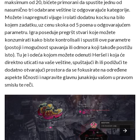
maksimum od 20, bićete primorani da spustite jednu od
nasumično tri odabrane veštine iz odgovarajuće kategorije.
Možete i napregnuti vijuge i rolati dodatnu kocku na bilo
kojem zadatku, uz cenu skoka od 5 poena u odgovarajućem
parametru. Igra poseduje pregršt stvari koje možete
konzumirati kako biste kontrolisali i spustili ove parametre
(postoji i mogućnost spavanja ili odmora koji takođe postižu
isto). Tu je i odeća kojom možete odenuti Heršel i koja će
direktno uticati na vaše veštine, spuštajući ih ili podižući te
dodatno otvarajući prostora da se fokusirate na određene
aspekte ličnosti i napravite glavnu junakinju vašom u pravom
smislu te reči.