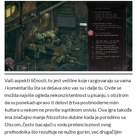
Vaši aspekti ličnosti, to jest veštine koje razgovaraju sa vama
i komentarišu šta se dešava oko vas su i dalje tu. Ovde se
možda najviše ogleda nekonzistentnost u pisanju, s obzirom
da su ponekad upravo ti delovi žrtva postmoderne mim
kulture u nekom ne previše suptilnom smislu. Ova igra takođe
ima značajno manje filozofske dubine kada je poredimo sa
Discom, često bacajući u vodu pretencioznost svog
prethodnika što rezultuje ne nužno gorim, već drugačijim