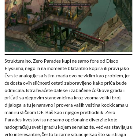
Strukturalno, Zero Parades kupi ne samo fore od Disco
Elysiuma, nego ih na momente blatantno kopira ili pravi jako
čvrste analogije sa istim, mada ovo ne vidim kao problem, jer
će dosta ovih sličnosti ostati zaboravljeno kako priča bude
odmicala. Istraživaćete daleke i zabačene ćoškove grada i
pričati sa njegovim stanovnicima kroz veoma veliki broj
dijaloga, a tu je naravno i provera vaših veština kockicama u
maniru sličnom DE. Baš kao i njegov prethodnik, Zero
Parades kvestovi su ne samo opcionalne diverzije koje
nadograđuju svet i grad u kojem se nalazite, već vas stavljaju u
vrlo interesantne, često bizarne situacije kao što su istraga