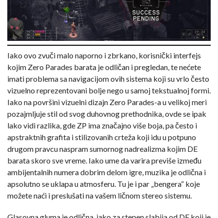
Iako ovo zvuči malo naporno i zbrkano, korisnički interfejs
kojim Zero Parades barata je odličan i pregledan, te nećete
imati problema sa navigacijom ovih sistema koji su vrlo često
vizuelno reprezentovani bolje nego u samoj tekstualnoj formi.
Iako na površini vizuelni dizajn Zero Parades-a u velikoj meri
pozajmljuje stil od svog duhovnog prethodnika, ovde se ipak
lako vidi razlika, gde ZP ima značajno više boja, pa često i
apstraktnih grafita i stilizovanih crteža koji idu u potpuno
drugom pravcu naspram sumornog nadrealizma kojim DE
barata skoro sve vreme. Iako ume da varira previše između
ambijentalnih numera dobrim delom igre, muzika je odlična i
apsolutno se uklapa u atmosferu. Tu je i par „bengera“ koje
možete naći i preslušati na vašem ličnom stereo sistemu.
Glasovna gluma je odlična, iako za stepen slabija od DE koji je