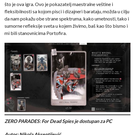
što je ova igra. Ovo je pokazatelj maestralne veštine i
fleksibilnosti sa kojom pisci i dizajneri barataju, možda u cilju
da nam pokažu obe strane spektruma, kako umetnosti, tako i
sumorne refleksije sveta u kojem živimo, baš kao što bismo i
mi bili stanovnicima Portofira.
ZERO PARADES: For Dead Spies je dostupan za PC
Autor: Nikola Aksentijević