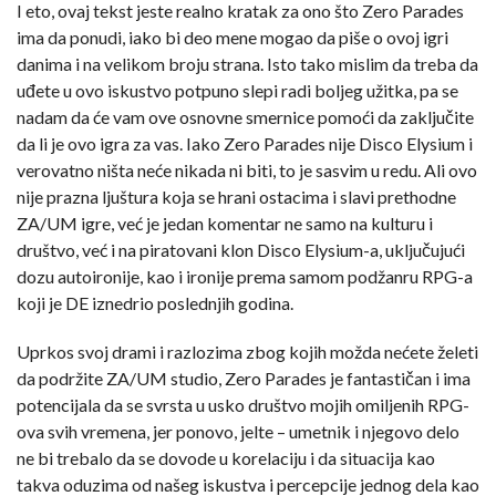
I eto, ovaj tekst jeste realno kratak za ono što Zero Parades
ima da ponudi, iako bi deo mene mogao da piše o ovoj igri
danima i na velikom broju strana. Isto tako mislim da treba da
uđete u ovo iskustvo potpuno slepi radi boljeg užitka, pa se
nadam da će vam ove osnovne smernice pomoći da zaključite
da li je ovo igra za vas. Iako Zero Parades nije Disco Elysium i
verovatno ništa neće nikada ni biti, to je sasvim u redu. Ali ovo
nije prazna ljuštura koja se hrani ostacima i slavi prethodne
ZA/UM igre, već je jedan komentar ne samo na kulturu i
društvo, već i na piratovani klon Disco Elysium-a, uključujući
dozu autoironije, kao i ironije prema samom podžanru RPG-a
koji je DE iznedrio poslednjih godina.
Uprkos svoj drami i razlozima zbog kojih možda nećete želeti
da podržite ZA/UM studio, Zero Parades je fantastičan i ima
potencijala da se svrsta u usko društvo mojih omiljenih RPG-
ova svih vremena, jer ponovo, jelte – umetnik i njegovo delo
ne bi trebalo da se dovode u korelaciju i da situacija kao
takva oduzima od našeg iskustva i percepcije jednog dela kao