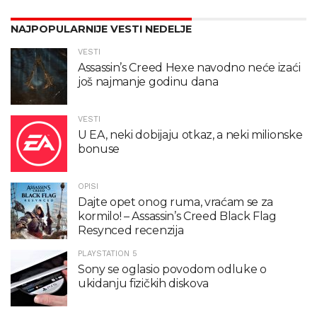
NAJPOPULARNIJE VESTI NEDELJE
VESTI
Assassin’s Creed Hexe navodno neće izaći
još najmanje godinu dana
VESTI
U EA, neki dobijaju otkaz, a neki milionske
bonuse
OPISI
Dajte opet onog ruma, vraćam se za
kormilo! – Assassin’s Creed Black Flag
Resynced recenzija
PLAYSTATION 5
Sony se oglasio povodom odluke o
ukidanju fizičkih diskova