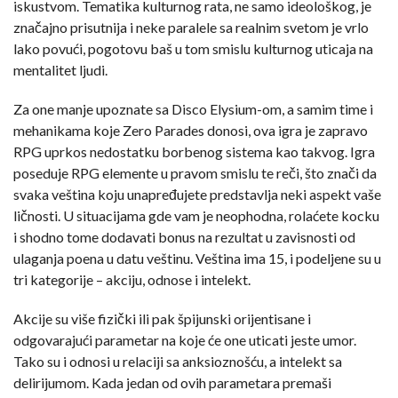
iskustvom. Tematika kulturnog rata, ne samo ideološkog, je
značajno prisutnija i neke paralele sa realnim svetom je vrlo
lako povući, pogotovu baš u tom smislu kulturnog uticaja na
mentalitet ljudi.
Za one manje upoznate sa Disco Elysium-om, a samim time i
mehanikama koje Zero Parades donosi, ova igra je zapravo
RPG uprkos nedostatku borbenog sistema kao takvog. Igra
poseduje RPG elemente u pravom smislu te reči, što znači da
svaka veština koju unapređujete predstavlja neki aspekt vaše
ličnosti. U situacijama gde vam je neophodna, rolaćete kocku
i shodno tome dodavati bonus na rezultat u zavisnosti od
ulaganja poena u datu veštinu. Veština ima 15, i podeljene su u
tri kategorije – akciju, odnose i intelekt.
Akcije su više fizički ili pak špijunski orijentisane i
odgovarajući parametar na koje će one uticati jeste umor.
Tako su i odnosi u relaciji sa anksioznošću, a intelekt sa
delirijumom. Kada jedan od ovih parametara premaši