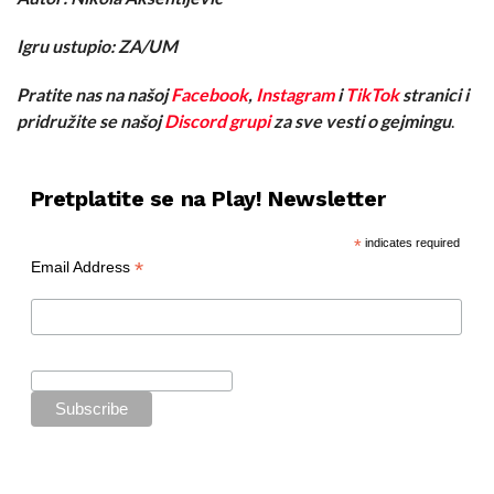
Igru ustupio: ZA/UM
Pratite nas na našoj
Facebook
,
Instagram
i
TikTok
stranici i
pridružite se našoj
Discord grupi
za sve vesti o gejmingu
.
Pretplatite se na Play! Newsletter
*
indicates required
*
Email Address