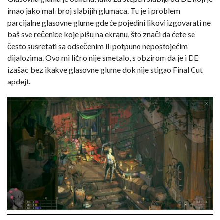
imao jako mali broj slabijih glumaca. Tu je i problem
parcijalne glasovne glume gde će pojedini likovi izgovarati ne
baš sve rečenice koje pišu na ekranu, što znači da ćete se
često susretati sa odsečenim ili potpuno nepostojećim
dijalozima. Ovo mi lično nije smetalo, s obzirom da je i DE
izašao bez ikakve glasovne glume dok nije stigao Final Cut
apdejt.