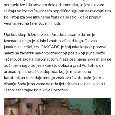
perspektive i da odvojim delo od umetnika, to jest u ovom
slučaju od izdavača, jer sam poprilično siguran da razvojni tim
koji stoji iza ove igre nema čega da se stidi i da je prepun
veoma, veoma talentovanih ljudi.
Uprkos skepticizmu, Zero Parades ne samo da me je
iznenadio, nego je učinio i znatno više od toga. Glavna
junakinja Heršel, tzv. CASCADE, je špijunka koja se ponovo
nalazi na zadatku nakon prethodnog posla koji je, najblaže
rečeno, otišao najgorom rutom. Nažalost, njena nova misija ne
počinje mnogo bolje nakon što dolazi u grad Portofiro da
pronađe partnera Pseudopoda, koji je misteriozno
katatoničan i ne odaje mnogo znakova života, osim jelte…
disanja. Sada je na vama da otkrijete šta mu se desilo, kao i
raznorazne tajne koje krije Portofiro.