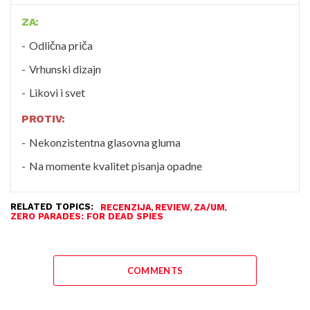
ZA:
Odlična priča
Vrhunski dizajn
Likovi i svet
PROTIV:
Nekonzistentna glasovna gluma
Na momente kvalitet pisanja opadne
RELATED TOPICS:
,
,
,
RECENZIJA
REVIEW
ZA/UM
ZERO PARADES: FOR DEAD SPIES
COMMENTS