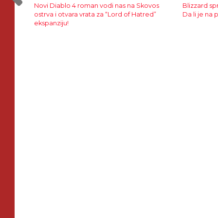
Novi Diablo 4 roman vodi nas na Skovos
Blizzard s
ostrva i otvara vrata za “Lord of Hatred”
Da li je na
ekspanziju!