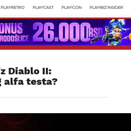
PLAY!RETRO
PLAY!CAST
PLAY!CON
PLAY!BIZ INSIDER
z Diablo II:
 alfa testa?