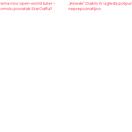
prema novi open-world šuter –
„Kineski“ Diablo IV izgleda potpu
 pomolu povratak StarCrafta?
neprepoznatljivo