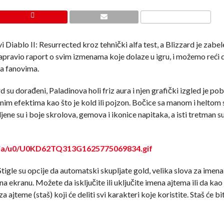
vi Diablo II: Resurrected kroz tehnički alfa test, a Blizzard je zabel
napravio raport o svim izmenama koje dolaze u igru, i možemo reći
sa fanovima.
 su dorađeni, Paladinova holi friz aura i njen grafički izgled je pob
nim efektima kao što je kold ili pojzon. Bočice sa manom i heltom 
ne su i boje skrolova, gemova i ikonice napitaka, a isti tretman su
dia/u0/U0KD62TQ313G1625775069834.gif
 Stigle su opcije da automatski skupljate gold, velika slova za imen
na ekranu. Možete da isključite ili uključite imena ajtema ili da kao
za ajteme (staš) koji će deliti svi karakteri koje koristite. Staš će bit