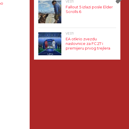
VESTI
no
Fallout 5 izlazi posle Elder
Scrolls 6
VESTI
EA otkrio zvezdu
naslovnice za FC 27 i
premijeru prvog trejlera