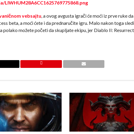
edia/LIWHUM28A6CC1625769775868.png
vaničnom vebsajtu
, a ovog avgusta igrači će moći iz prve ruke da
ess beta, a moći ćete i da prednaručite igru. Malo nakon toga sledi
a, a polako možete početi da skupljate ekipu, jer Diablo II: Resurre