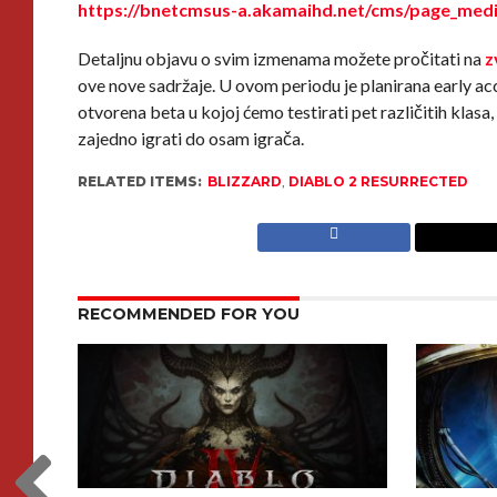
https://bnetcmsus-a.akamaihd.net/cms/page_m
Detaljnu objavu o svim izmenama možete pročitati na
z
ove nove sadržaje. U ovom periodu je planirana early acc
otvorena beta u kojoj ćemo testirati pet različitih klas
zajedno igrati do osam igrača.
RELATED ITEMS:
BLIZZARD
,
DIABLO 2 RESURRECTED
RECOMMENDED FOR YOU