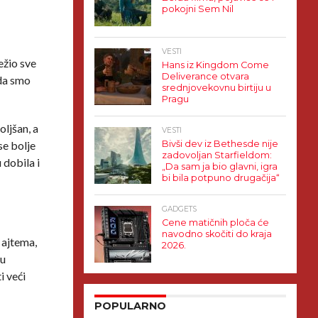
pokojni Sem Nil
VESTI
ežio sve
Hans iz Kingdom Come
Deliverance otvara
 da smo
srednjovekovnu birtiju u
Pragu
oljšan, a
VESTI
se bolje
Bivši dev iz Bethesde nije
zadovoljan Starfieldom:
 dobila i
„Da sam ja bio glavni, igra
bi bila potpuno drugačija“
GADGETS
Cene matičnih ploča će
navodno skočiti do kraja
a ajtema,
2026.
 u
i veći
POPULARNO