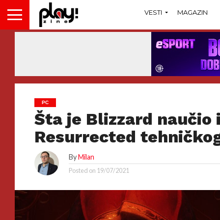
VESTI
MAGAZIN
PC
Šta je Blizzard naučio i
Resurrected tehničkog
By
Milan
Posted on
19/07/2021