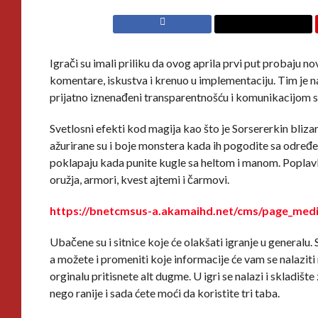
Igrači su imali priliku da ovog aprila prvi put probaju no
komentare, iskustva i krenuo u implementaciju. Tim je 
prijatno iznenađeni transparentnošću i komunikacijom 
Svetlosni efekti kod magija kao što je Sorsererkin blizard
ažurirane su i boje monstera kada ih pogodite sa određe
poklapaju kada punite kugle sa heltom i manom. Poplavlje
oružja, armori, kvest ajtemi i čarmovi.
https://bnetcmsus-a.akamaihd.net/cms/page_me
Ubačene su i sitnice koje će olakšati igranje u generalu.
a možete i promeniti koje informacije će vam se nalaziti 
orginalu pritisnete alt dugme. U igri se nalazi i skladište 
nego ranije i sada ćete moći da koristite tri taba.