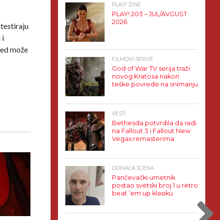
PLAY! ZINE
PLAY! 203 – JUL/AVGUST
2026
 testiraju
 i
cted može
FILMOVI-SERIJE
God of War TV serija traži
novog Kratosa nakon
teške povrede na snimanju
VESTI
Bethesda potvrdila da radi
na Fallout 3 i Fallout New
Vegas remasterima
DOMAĆA SCENA
Pančevački umetnik
postao svetski broj 1 u retro
beat ’em up klasiku