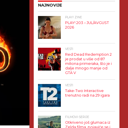
NAJNOVIJE
PLAY! ZINE
PLAY! 203 – JUL/AVGUST
2026
VESTI
Red Dead Redemption 2
je prodat u više od 87
miliona primeraka, što je i
dalje mnogo manje od
GTA V
VESTI
Take-Two Interactive
trenutno radi na 29 igara
FILMOVI-SERIJE
Otkriveno još glumaca iz
Zelda filma, pojaviće se i