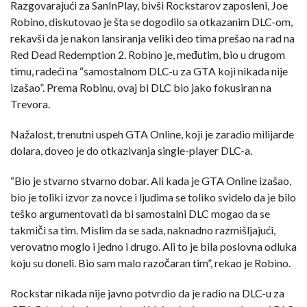
Razgovarajući za SanInPlay, bivši Rockstarov zaposleni, Joe
Robino, diskutovao je šta se dogodilo sa otkazanim DLC-om,
rekavši da je nakon lansiranja veliki deo tima prešao na rad na
Red Dead Redemption 2. Robino je, međutim, bio u drugom
timu, radeći na “samostalnom DLC-u za GTA koji nikada nije
izašao”. Prema Robinu, ovaj bi DLC bio jako fokusiran na
Trevora.
Nažalost, trenutni uspeh GTA Online, koji je zaradio milijarde
dolara, doveo je do otkazivanja single-player DLC-a.
“Bio je stvarno stvarno dobar. Ali kada je GTA Online izašao,
bio je toliki izvor za novce i ljudima se toliko svidelo da je bilo
teško argumentovati da bi samostalni DLC mogao da se
takmiči sa tim. Mislim da se sada, naknadno razmišljajući,
verovatno moglo i jedno i drugo. Ali to je bila poslovna odluka
koju su doneli. Bio sam malo razočaran tim”, rekao je Robino.
Rockstar nikada nije javno potvrdio da je radio na DLC-u za