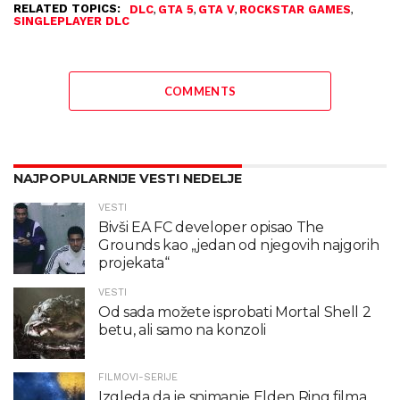
RELATED TOPICS:
,
,
,
,
DLC
GTA 5
GTA V
ROCKSTAR GAMES
SINGLEPLAYER DLC
COMMENTS
NAJPOPULARNIJE VESTI NEDELJE
VESTI
Bivši EA FC developer opisao The
Grounds kao „jedan od njegovih najgorih
projekata“
VESTI
Od sada možete isprobati Mortal Shell 2
betu, ali samo na konzoli
FILMOVI-SERIJE
Izgleda da je snimanje Elden Ring filma