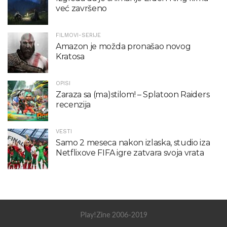
već završeno
FILMOVI-SERIJE
Amazon je možda pronašao novog
Kratosa
OPISI
Zaraza sa (ma)stilom! – Splatoon Raiders
recenzija
VESTI
Samo 2 meseca nakon izlaska, studio iza
Netflixove FIFA igre zatvara svoja vrata
Play!Zine 2006-2019