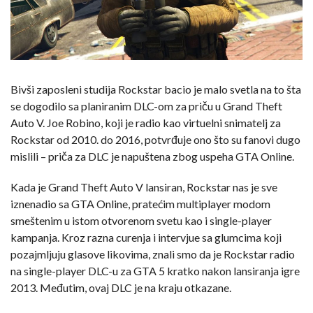
Bivši zaposleni studija Rockstar bacio je malo svetla na to šta
se dogodilo sa planiranim DLC-om za priču u Grand Theft
Auto V. Joe Robino, koji je radio kao virtuelni snimatelj za
Rockstar od 2010. do 2016, potvrđuje ono što su fanovi dugo
mislili – priča za DLC je napuštena zbog uspeha GTA Online.
Kada je Grand Theft Auto V lansiran, Rockstar nas je sve
iznenadio sa GTA Online, pratećim multiplayer modom
smeštenim u istom otvorenom svetu kao i single-player
kampanja. Kroz razna curenja i intervjue sa glumcima koji
pozajmljuju glasove likovima, znali smo da je Rockstar radio
na single-player DLC-u za GTA 5 kratko nakon lansiranja igre
2013. Međutim, ovaj DLC je na kraju otkazane.