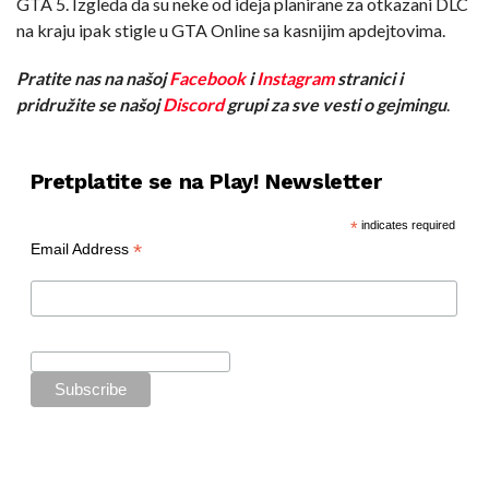
GTA 5. Izgleda da su neke od ideja planirane za otkazani DLC
na kraju ipak stigle u GTA Online sa kasnijim apdejtovima.
Pratite nas na našoj
Facebook
i
Instagram
stranici i
pridružite se našoj
Discord
grupi za sve vesti o gejmingu
.
Pretplatite se na Play! Newsletter
*
indicates required
*
Email Address