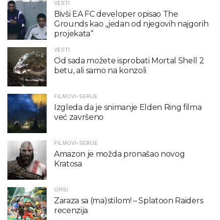
VESTI
Bivši EA FC developer opisao The
Grounds kao „jedan od njegovih najgorih
projekata“
VESTI
Od sada možete isprobati Mortal Shell 2
betu, ali samo na konzoli
FILMOVI-SERIJE
Izgleda da je snimanje Elden Ring filma
već završeno
FILMOVI-SERIJE
Amazon je možda pronašao novog
Kratosa
OPISI
Zaraza sa (ma)stilom! – Splatoon Raiders
recenzija