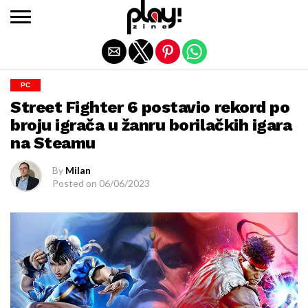
Exit mobile version
PC
Street Fighter 6 postavio rekord po
broju igrača u žanru borilačkih igara
na Steamu
By
Milan
Posted on
06/06/2023