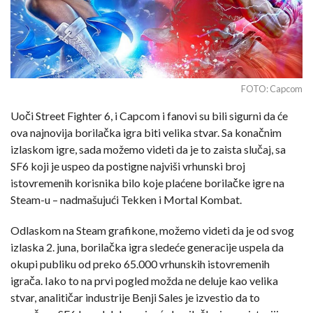
FOTO: Capcom
Uoči Street Fighter 6, i Capcom i fanovi su bili sigurni da će
ova najnovija borilačka igra biti velika stvar. Sa konačnim
izlaskom igre, sada možemo videti da je to zaista slučaj, sa
SF6 koji je uspeo da postigne najviši vrhunski broj
istovremenih korisnika bilo koje plaćene borilačke igre na
Steam-u – nadmašujući Tekken i Mortal Kombat.
Odlaskom na Steam grafikone, možemo videti da je od svog
izlaska 2. juna, borilačka igra sledeće generacije uspela da
okupi publiku od preko 65.000 vrhunskih istovremenih
igrača. Iako to na prvi pogled možda ne deluje kao velika
stvar, analitičar industrije Benji Sales je izvestio da to