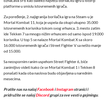
označava SF6 kao daleko najveću borilačku igru u istoriji
platforme u smislu istovremenih igrača.
Za poređenje, 2. najigranija borilačka igra na Steam-u je
Mortal Kombat 11, koja je uspela da okupi ukupno 35.000
istovremenih korisnika tokom svog vrhunca. 3. mesto zatim
ide Tekken 7 sa mnogo nižim vrhuncem od samo ispod 19.000
korisnika. U top 5 se nalaze Mortal Kombat X sa skoro
16.000 istovremenih igrača i Street Fighter V sa nešto manje
od 15.000.
Sa neospornim ranim uspehom Street Fighter 6, biće
zanimljivo videti kako će se Mortal Kombat 1 i Tekken 8
ponašati kada oba naslova budu objavljena u narednim
mesecima.
Pratite nas na našoj
Facebook
i
Instagram
stranici i
pridružite se našoj
Discord
grupi za sve vesti o gejmingu
.