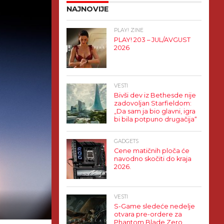
NAJNOVIJE
PLAY! ZINE
PLAY! 203 – JUL/AVGUST
2026
VESTI
Bivši dev iz Bethesde nije
zadovoljan Starfieldom:
„Da sam ja bio glavni, igra
bi bila potpuno drugačija“
GADGETS
Cene matičnih ploča će
navodno skočiti do kraja
2026.
VESTI
S-Game sledeće nedelje
otvara pre-ordere za
Phantom Blade Zero