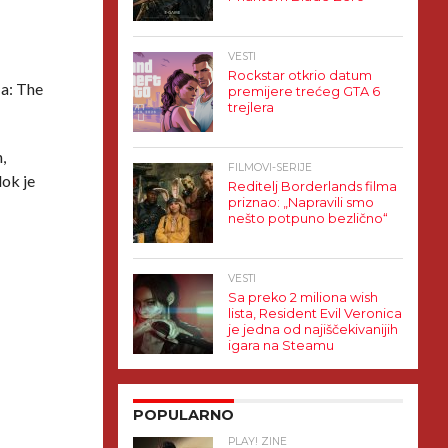
VESTI
Rockstar otkrio datum
ia: The
premijere trećeg GTA 6
trejlera
,
FILMOVI-SERIJE
dok je
Reditelj Borderlands filma
priznao: „Napravili smo
nešto potpuno bezlično“
VESTI
Sa preko 2 miliona wish
lista, Resident Evil Veronica
je jedna od najiščekivanijih
igara na Steamu
POPULARNO
PLAY! ZINE