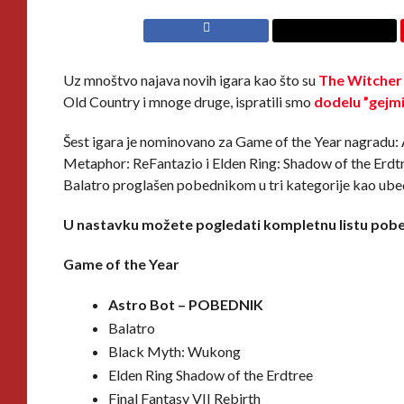
Uz mnoštvo najava novih igara kao što su
The Witcher
Old Country i mnoge druge, ispratili smo
dodelu ”gejm
Šest igara je nominovano za Game of the Year nagradu: 
Metaphor: ReFantazio i Elden Ring: Shadow of the Erdt
Balatro proglašen pobednikom u tri kategorije kao ubedl
U nastavku možete pogledati kompletnu listu pobed
Game of the Year
Astro Bot – POBEDNIK
Balatro
Black Myth: Wukong
Elden Ring Shadow of the Erdtree
Final Fantasy VII Rebirth