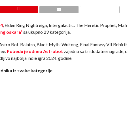
 4
, Elden Ring Nightreign, Intergalactic: The Heretic Prophet, Maf
ing oskara”
sa ukupno 29 kategorija.
Astro Bot, Balatro, Black Myth: Wukong, Final Fantasy VII Rebirth
ree.
Pobedu je odneo Astrobot
zajedno sa tri dodatne nagrade, 
jivo najbolja indie igra 2024. godine.
nika iz svake kategorije.