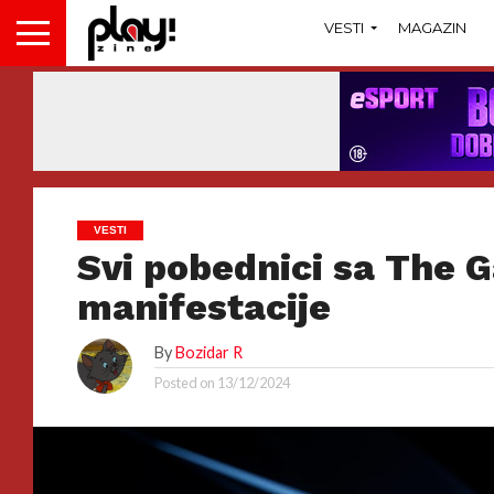
VESTI
MAGAZIN
VESTI
Svi pobednici sa The
manifestacije
By
Bozidar R
Posted on
13/12/2024