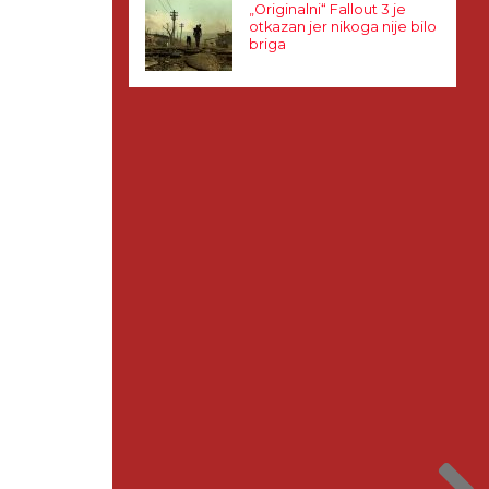
„Originalni“ Fallout 3 je
otkazan jer nikoga nije bilo
briga