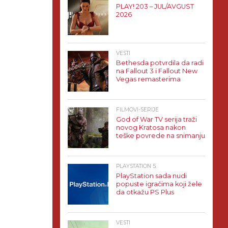
PLAY! 203 – JUL/AVGUST
2026
VESTI
Bethesda potvrdila da radi
na Fallout 3 i Fallout New
Vegas remasterima
FILMOVI-SERIJE
God of War TV serija traži
novog Kratosa nakon
teške povrede na snimanju
PLAYSTATION 5
PlayStation sada nudi
popuste igračima koji žele
da otkažu PS Plus
VESTI