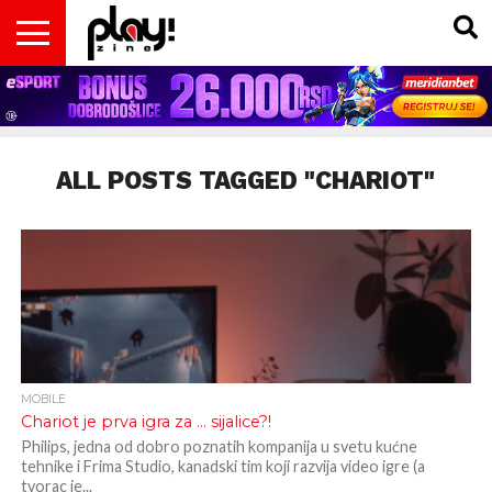
VESTI
MAGAZIN
PLAY!RETRO
PLAY!CAST
PLAY!CON
PLAY!BIZ
OPISI
DOMAĆA
INTERVJUI
GADGETS
FILM
KOLUMNE
INSIDER
IGARA
SCENA
& TV
ALL POSTS TAGGED "CHARIOT"
MOBILE
Chariot je prva igra za … sijalice?!
Philips, jedna od dobro poznatih kompanija u svetu kućne
tehnike i Frima Studio, kanadski tim koji razvija video igre (a
tvorac je...