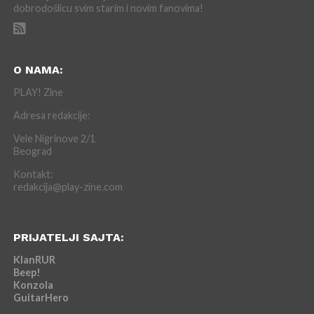
dobrodošlicu svim starim i novim fanovima!
O NAMA:
PLAY! Zine
Adresa redakcije:
Vele Nigrinove 2/1
Beograd
Kontakt:
redakcija@play-zine.com
PRIJATELJI SAJTA:
KlanRUR
Beep!
Konzola
GuitarHero