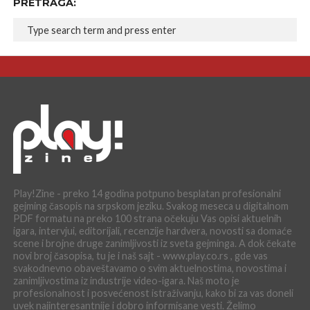
PRETRAGA:
Play!Zine - preko 14 godina potpuno besplatan profesionalni
gejming časopis na srpskom jeziku. Svakog meseca u digitalnom
PDF formatu na preko 100 strana očekuju Vas opisi aktuelnih
igara, intervjui, editorijali, recenzije hardvera, novosti sa domaće
scene i brojne druge zanimljivosti iz sveta gejminga. A dok čekate
novi broj časopisa, tu je i naš sajt - www.play.co.rs , gde vas
svakodnevno obaveštavamo o svim aktuelnostima, novostima i
zanimljivostima iz industrije video-igara. Naš moto je
profesionalnost i posvećenost istraživanju, kako bi za vas doneli
uvek najinteresantnije i dobro informisane vesti. Želimo