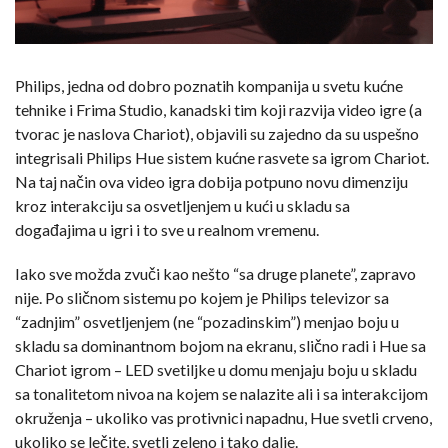
Philips, jedna od dobro poznatih kompanija u svetu kućne
tehnike i Frima Studio, kanadski tim koji razvija video igre (a
tvorac je naslova Chariot), objavili su zajedno da su uspešno
integrisali Philips Hue sistem kućne rasvete sa igrom Chariot.
Na taj način ova video igra dobija potpuno novu dimenziju
kroz interakciju sa osvetljenjem u kući u skladu sa
događajima u igri i to sve u realnom vremenu.
Iako sve možda zvuči kao nešto “sa druge planete”, zapravo
nije. Po sličnom sistemu po kojem je Philips televizor sa
“zadnjim” osvetljenjem (ne “pozadinskim”) menjao boju u
skladu sa dominantnom bojom na ekranu, slično radi i Hue sa
Chariot igrom – LED svetiljke u domu menjaju boju u skladu
sa tonalitetom nivoa na kojem se nalazite ali i sa interakcijom
okruženja – ukoliko vas protivnici napadnu, Hue svetli crveno,
ukoliko se lečite, svetli zeleno i tako dalje.