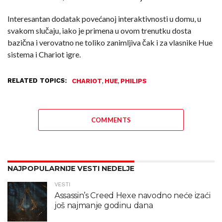
Interesantan dodatak povećanoj interaktivnosti u domu, u
svakom slučaju, iako je primena u ovom trenutku dosta
bazična i verovatno ne toliko zanimljiva čak i za vlasnike Hue
sistema i Chariot igre.
RELATED TOPICS:
,
,
CHARIOT
HUE
PHILIPS
COMMENTS
NAJPOPULARNIJE VESTI NEDELJE
VESTI
Assassin’s Creed Hexe navodno neće izaći
još najmanje godinu dana