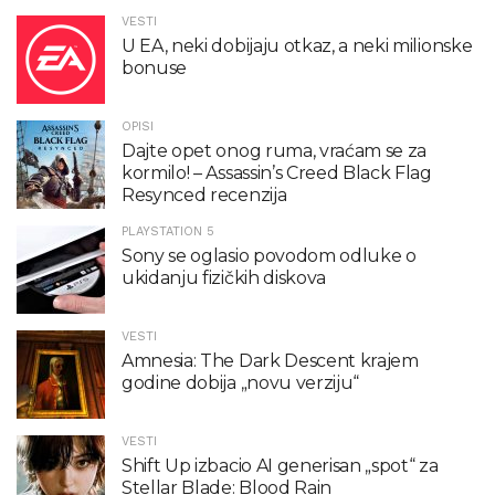
VESTI
U EA, neki dobijaju otkaz, a neki milionske
bonuse
OPISI
Dajte opet onog ruma, vraćam se za
kormilo! – Assassin’s Creed Black Flag
Resynced recenzija
PLAYSTATION 5
Sony se oglasio povodom odluke o
ukidanju fizičkih diskova
VESTI
Amnesia: The Dark Descent krajem
godine dobija „novu verziju“
VESTI
Shift Up izbacio AI generisan „spot“ za
Stellar Blade: Blood Rain