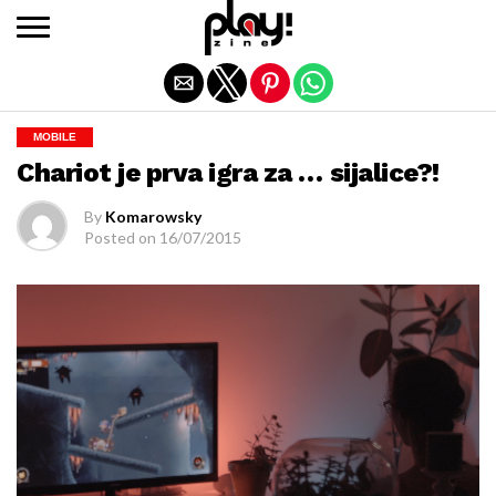
Exit mobile version
MOBILE
Chariot je prva igra za … sijalice?!
By
Komarowsky
Posted on
16/07/2015