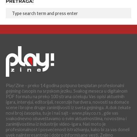
PRETRAGA:
Play!Zine - preko 14 godina potpuno besplatan profesionalni
gejming časopis na srpskom jeziku. Svakog meseca u digitalnom
PDF formatu na preko 100 strana očekuju Vas opisi aktuelnih
igara, intervjui, editorijali, recenzije hardvera, novosti sa domaće
scene i brojne druge zanimljivosti iz sveta gejminga. A dok čekate
novi broj časopisa, tu je i naš sajt - www.play.co.rs , gde vas
svakodnevno obaveštavamo o svim aktuelnostima, novostima i
zanimljivostima iz industrije video-igara. Naš moto je
profesionalnost i posvećenost istraživanju, kako bi za vas doneli
uvek najinteresantnije i dobro informisane vesti. Želimo