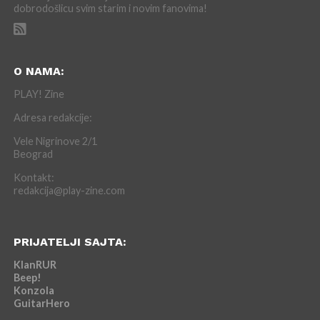
dobrodošlicu svim starim i novim fanovima!
O NAMA:
PLAY! Zine
Adresa redakcije:
Vele Nigrinove 2/1
Beograd
Kontakt:
redakcija@play-zine.com
PRIJATELJI SAJTA:
KlanRUR
Beep!
Konzola
GuitarHero