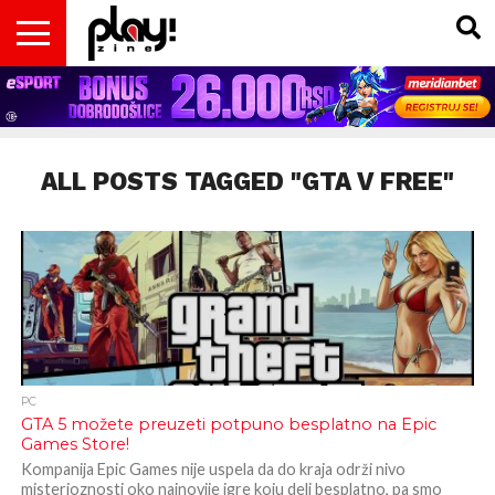
VESTI
MAGAZIN
PLAY!RETRO
PLAY!CAST
PLAY!CON
PLAY!BIZ
OPISI
DOMAĆA
INTERVJUI
GADGETS
FILM
KOLUMNE
INSIDER
IGARA
SCENA
& TV
ALL POSTS TAGGED "GTA V FREE"
PC
GTA 5 možete preuzeti potpuno besplatno na Epic
Games Store!
Kompanija Epic Games nije uspela da do kraja održi nivo
misterioznosti oko najnovije igre koju deli besplatno, pa smo