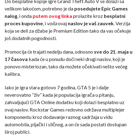
Do besplatne kopije igre Grand Theft Auto V se dolazi sa
velikom lakoćom, potrebno je da
posedujete Epic Games
nalog
, i onda
putem ovog linka
prolazite kroz
besplatni
proces kupovine
, i
voila
ovaj
naslov je vaš zauvek
. Verzija
koja se deli za džabe je Premium Edition tako da vas očekuje
još dodatnih pogodnosti.
Promocija će trajati nedelju dana, odnosno
sve do 21. maja u
17 časova
kada će u ponudu doći neki drugi naslov, koji je
ponovo misteriozan, tako da možete očekivati nešto većeg
kalibra.
Iako je igra stara gotovo 7 godina, GTA 5 je i dalje
neverovatno “živ” kada je populacija igrača u pitanju,
zahvaljujući GTA Online dodatku koji dolazi besplatno uz
ovaj naslov. Rockstar Games redovno održava multiplejer
komponentu kroz dodavanje raznog sadržaja u vidu
automobila, pljački i sličnog, a on će sada postati dostupan
široj publici.