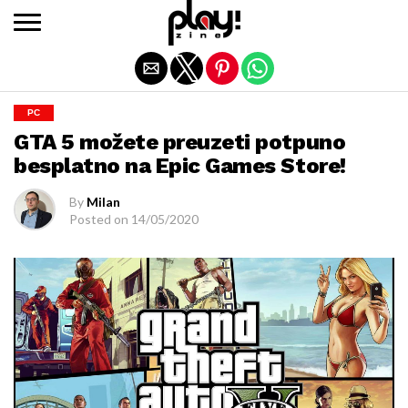
Exit mobile version
PC
GTA 5 možete preuzeti potpuno
besplatno na Epic Games Store!
By
Milan
Posted on
14/05/2020