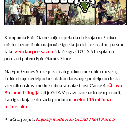
Kompanija Epic Games nije uspela da do kraja održi nivo
misterioznosti oko najnovije igre koju deli besplatno, pa smo
tako
već dan pre saznali
da će igrači GTA 5 besplatno
preuzeti putem Epic Games Store.
Na Epic Games Store je za ovih godinu i nekoliko meseci,
koliko traje nedeljno besplatno darivanje, podeljeno dosta
vrednih naslova među kojima se nalazi Just Cause 4 i
čitava
Batman trilogija
, ali je GTA V pravo iznenađenje u ponudi,
kao igra koja je do sada prodata u
preko 115 miliona
primeraka
.
Pročitajte još:
Najbolji modovi za Grand Theft Auto 5