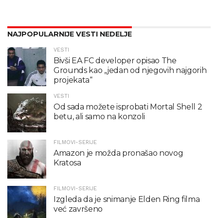
NAJPOPULARNIJE VESTI NEDELJE
VESTI
Bivši EA FC developer opisao The
Grounds kao „jedan od njegovih najgorih
projekata“
VESTI
Od sada možete isprobati Mortal Shell 2
betu, ali samo na konzoli
FILMOVI-SERIJE
Amazon je možda pronašao novog
Kratosa
FILMOVI-SERIJE
Izgleda da je snimanje Elden Ring filma
već završeno