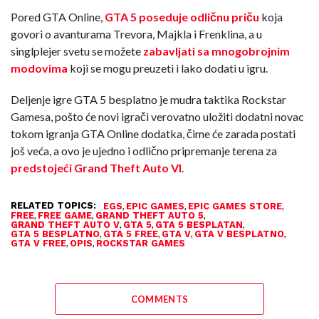
Pored GTA Online,
GTA 5 poseduje odličnu priču
koja
govori o avanturama Trevora, Majkla i Frenklina, a u
singlplejer svetu se možete
zabavljati sa mnogobrojnim
modovima
koji se mogu preuzeti i lako dodati u igru.
Deljenje igre GTA 5 besplatno je mudra taktika Rockstar
Gamesa, pošto će novi igrači verovatno uložiti dodatni novac
tokom igranja GTA Online dodatka, čime će zarada postati
još veća, a ovo je ujedno i odlično pripremanje terena za
predstojeći Grand Theft Auto VI
.
RELATED TOPICS:
,
,
,
EGS
EPIC GAMES
EPIC GAMES STORE
,
,
,
FREE
FREE GAME
GRAND THEFT AUTO 5
,
,
,
GRAND THEFT AUTO V
GTA 5
GTA 5 BESPLATAN
,
,
,
,
GTA 5 BESPLATNO
GTA 5 FREE
GTA V
GTA V BESPLATNO
,
,
GTA V FREE
OPIS
ROCKSTAR GAMES
COMMENTS