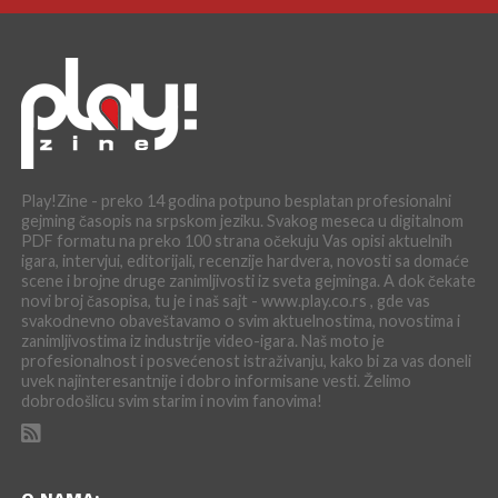
Play!Zine - preko 14 godina potpuno besplatan profesionalni
gejming časopis na srpskom jeziku. Svakog meseca u digitalnom
PDF formatu na preko 100 strana očekuju Vas opisi aktuelnih
igara, intervjui, editorijali, recenzije hardvera, novosti sa domaće
scene i brojne druge zanimljivosti iz sveta gejminga. A dok čekate
novi broj časopisa, tu je i naš sajt - www.play.co.rs , gde vas
svakodnevno obaveštavamo o svim aktuelnostima, novostima i
zanimljivostima iz industrije video-igara. Naš moto je
profesionalnost i posvećenost istraživanju, kako bi za vas doneli
uvek najinteresantnije i dobro informisane vesti. Želimo
dobrodošlicu svim starim i novim fanovima!