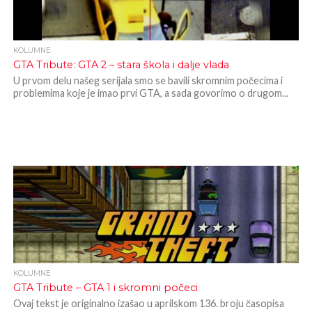
KOLUMNE
GTA Tribute: GTA 2 – stara škola i dalje vlada
U prvom delu našeg serijala smo se bavili skromnim počecima i
problemima koje je imao prvi GTA, a sada govorimo o drugom...
KOLUMNE
GTA Tribute – GTA 1 i skromni počeci
Ovaj tekst je originalno izašao u aprilskom 136. broju časopisa