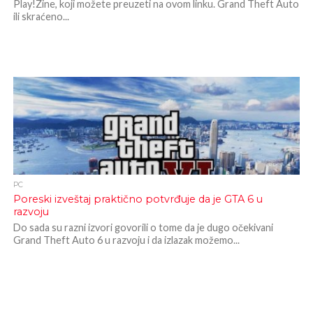
Play!Zine, koji možete preuzeti na ovom linku. Grand Theft Auto
ili skraćeno...
PC
Poreski izveštaj praktično potvrđuje da je GTA 6 u
razvoju
Do sada su razni izvori govorili o tome da je dugo očekivani
Grand Theft Auto 6 u razvoju i da izlazak možemo...