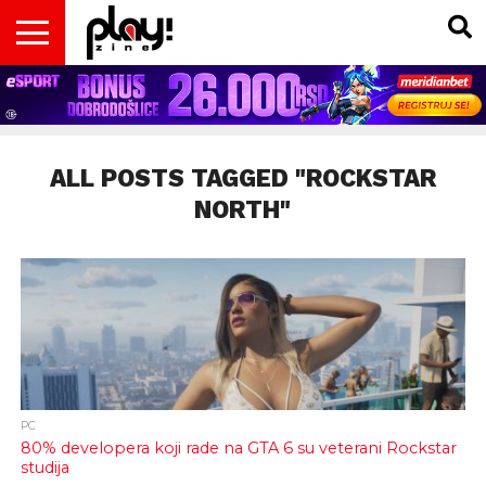
VESTI
MAGAZIN
PLAY!RETRO
PLAY!CAST
PLAY!CON
PLAY!BIZ
OPISI
DOMAĆA
INTERVJUI
GADGETS
FILM
KOLUMNE
INSIDER
IGARA
SCENA
& TV
ALL POSTS TAGGED "ROCKSTAR
NORTH"
PC
80% developera koji rade na GTA 6 su veterani Rockstar
studija