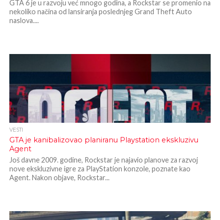
GTA 6 je u razvoju već mnogo godina, a Rockstar se promenio na
nekoliko načina od lansiranja poslednjeg Grand Theft Auto
naslova....
VESTI
GTA je kanibalizovao planiranu Playstation ekskluzivu
Agent
Još davne 2009. godine, Rockstar je najavio planove za razvoj
nove ekskluzivne igre za PlayStation konzole, poznate kao
Agent. Nakon objave, Rockstar...