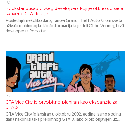
PC
Rockstar utišao bivšeg developera koji je otkrio do sada
skrivene GTA detalje
Poslednjih nekoliko dana, fanovi Grand Theft Auto širom sveta
uživaju u obimnoj količini informacija koje deli Obbe Vermeij, bivši
developer iz Rockstar...
PC
GTA Vice City je prvobitno planiran kao ekspanzija za
GTA 3
GTA Vice City je lansiran u oktobru 2002. godine, samo godinu
dana nakon izlaska prelomnog GTA 3. Iako bi bio objavljen uz...