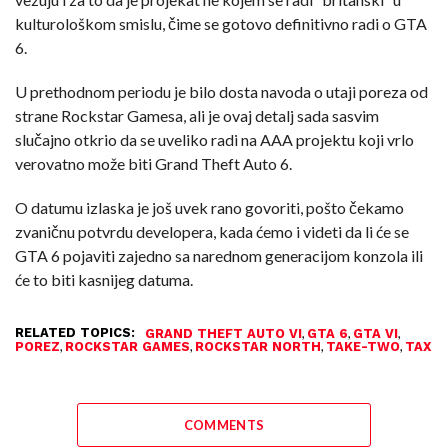
kulturološkom smislu, čime se gotovo definitivno radi o GTA
6.
U prethodnom periodu je bilo dosta navoda o utaji poreza od
strane Rockstar Gamesa, ali je ovaj detalj sada sasvim
slučajno otkrio da se uveliko radi na AAA projektu koji vrlo
verovatno može biti Grand Theft Auto 6.
O datumu izlaska je još uvek rano govoriti, pošto čekamo
zvaničnu potvrdu developera, kada ćemo i videti da li će se
GTA 6 pojaviti zajedno sa narednom generacijom konzola ili
će to biti kasnijeg datuma.
RELATED TOPICS:
,
,
,
GRAND THEFT AUTO VI
GTA 6
GTA VI
,
,
,
,
POREZ
ROCKSTAR GAMES
ROCKSTAR NORTH
TAKE-TWO
TAX
COMMENTS