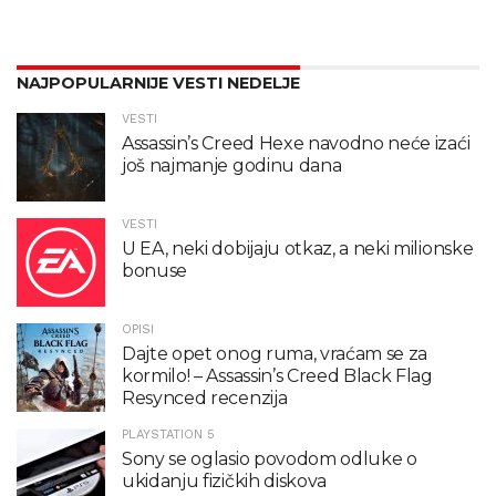
NAJPOPULARNIJE VESTI NEDELJE
VESTI
Assassin’s Creed Hexe navodno neće izaći
još najmanje godinu dana
VESTI
U EA, neki dobijaju otkaz, a neki milionske
bonuse
OPISI
Dajte opet onog ruma, vraćam se za
kormilo! – Assassin’s Creed Black Flag
Resynced recenzija
PLAYSTATION 5
Sony se oglasio povodom odluke o
ukidanju fizičkih diskova