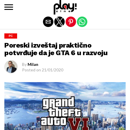
Exit mobile version
PC
Poreski izveštaj praktično
potvrđuje da je GTA 6 u razvoju
By
Milan
Posted on
21/01/2020