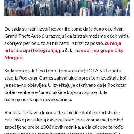
Do sada su razni izvori govorili o tome da je dugo očekivani
Grand Theft Auto 6 u razvoju i da izlazak možemo očekivati u
skorijem periodu, to su bili razni listinzi za posao,
curenja
informacija i fotografija
, pa čak i
navodi rep grupe City
Morgue
.
Sada smo praktično i dobili potvrdu da je GTA 6 u izradi u
studiju Rockstar Games zahvaljujući poreskom izveštaju koji
je nedavno objavljen. U izveštaju je otkriveno da je Rockstar
dobio velike novčane olakšice koje su zapravo bile
namenjene manjim developerima.
Rockstar je naveo kako su te olakšice dobijene od strane
britanske poreske uprave zato što je za veoma mali period
zapošljeno preko 1000 novih radnika, a olakšice se takođe
vezuju i za to da je projekat ne kojem se radi “britanski” u