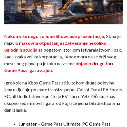
Nakon više nego solidne Showcase prezentacije
, Xbox je
najavio
masovna otpuštanja
i
zatvaranje nekoliko
uglednih studija
sa bogatom istorijom i stvaralaštvom. Ipak,
kao i svaka velika korporacija, i Xbox mora da se drži svog
mesečnog plana, pa je tako na vreme
objavio drugu turu
Game Pass igara za jun
.
Igre koje na Xbox Game Pass stižu tokom druge polovine
juna uključuju poznate franšize poput Call of Duty i EA Sports
FC, ali i indie hitove kao što je RV There Yet?. Očekuje nas
ukupno sedam novih igara, od kojih će jedna biti dostupna na
dan izlaska.
Junkster
– Game Pass Ultimate, PC Game Pass