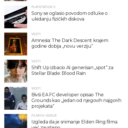
PLAYSTATION 5
Sony se oglasio povodom odluke o
ukidanju fizičkih diskova
VESTI
Amnesia: The Dark Descent krajem
godine dobija „novu verziju“
VESTI
Shift Up izbacio AI generisan „spot“ za
Stellar Blade: Blood Rain
VESTI
Bivši EA FC developer opisao The
Grounds kao „jedan od njegovih najgorih
projekata“
FILMOVI-SERIJE
Izgleda da je snimanje Elden Ring filma
već završeno