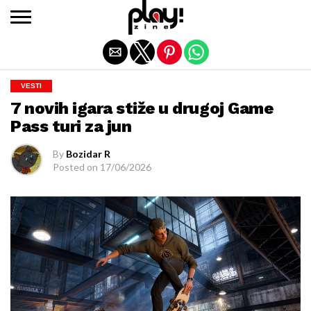
Exit mobile version
VESTI
7 novih igara stiže u drugoj Game
Pass turi za jun
By
Bozidar R
Posted on
17/06/2026